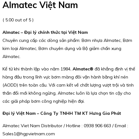
Almatec Việt Nam
( 5.00 out of 5 )
Almatec – Đại lý chính thức tại Việt Nam
Chuyên cung cấp các dòng sản phẩm: Bơm nhựa Almatec, Bơm
kim loại Almatec, Bơm chuyên dụng và Bộ giảm chấn xung
Almatec.
Kể từ khi thành lập vào năm 1984,
Almatec®
đã khẳng định vị thế
hàng đầu trong lĩnh vực bơm màng đôi vận hành bằng khí nén
(AODD) trên toàn cầu. Với cam kết về chất lượng vượt trội và tinh
thần đổi mới không ngừng, Almatec luôn là lựa chọn tin cậy cho
các giải pháp bơm công nghiệp hiện đại.
Đại lý Việt Nam – Công Ty TNHH TM KT Hưng Gia Phát
Almatec Viet Nam Distributor / Hotline : 0938 906 663 / Email :
Sales1@hgpvietnam.com