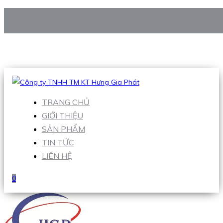
CÔNG TY TNHH TM KT HƯNG GIA PHÁT
Hotline
:
0938 906 663
Email
:
Sales1@hgpvietnam.com
TRANG CHỦ
GIỚI THIỆU
SẢN PHẨM
TIN TỨC
LIÊN HỆ
0