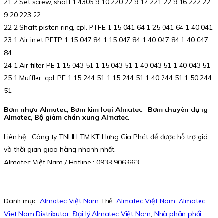
21 2 Set screw, shaft 1.4305 9 10 220 22 9 12 221 22 9 16 222 22
9 20 223 22
22 2 Shaft piston ring, cpl. PTFE 1 15 041 64 1 25 041 64 1 40 041
23 1 Air inlet PETP 1 15 047 84 1 15 047 84 1 40 047 84 1 40 047
84
24 1 Air filter PE 1 15 043 51 1 15 043 51 1 40 043 51 1 40 043 51
25 1 Muffler, cpl. PE 1 15 244 51 1 15 244 51 1 40 244 51 1 50 244
51
Bơm nhựa Almatec, Bơm kim loại Almatec , Bơm chuyên dụng
Almatec, Bộ giảm chấn xung Almatec.
Liên hệ : Công ty TNHH TM KT Hưng Gia Phát để được hỗ trợ giá
và thời gian giao hàng nhanh nhất.
Almatec Việt Nam / Hotline : 0938 906 663
Danh mục:
Almatec Việt Nam
Thẻ:
Almatec Việt Nam
,
Almatec
Viet Nam Distributor
,
Đại lý Almatec Việt Nam
,
Nhà phân phối