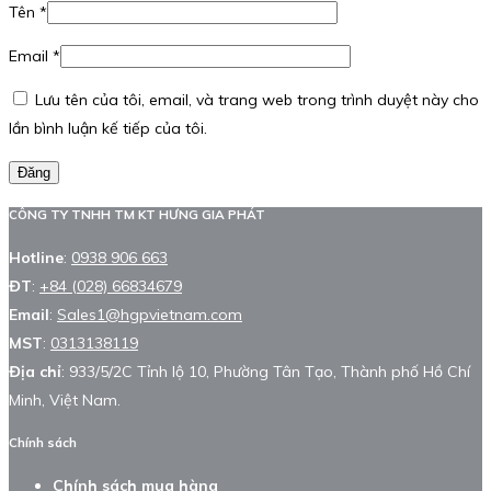
Tên
*
Email
*
Lưu tên của tôi, email, và trang web trong trình duyệt này cho
lần bình luận kế tiếp của tôi.
Đăng
CÔNG TY TNHH TM KT HƯNG GIA PHÁT
Hotline
:
0938 906 663
ĐT
:
+84 (028) 66834679
Email
:
Sales1@hgpvietnam.com
MST
:
0313138119
Địa chỉ
: 933/5/2C Tỉnh lộ 10, Phường Tân Tạo, Thành phố Hồ Chí
Minh, Việt Nam.
Chính sách
Chính sách mua hàng