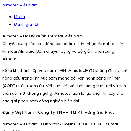
Almatec Việt Nam
Mô tả
Đánh giá (1)
Almatec – Đại lý chính thức tại Việt Nam
Chuyên cung cấp các dòng sản phẩm: Bơm nhựa Almatec, Bơm
kim loại Almatec, Bơm chuyên dụng và Bộ giảm chấn xung
Almatec.
Kể từ khi thành lập vào năm 1984,
Almatec®
đã khẳng định vị thế
hàng đầu trong lĩnh vực bơm màng đôi vận hành bằng khí nén
(AODD) trên toàn cầu. Với cam kết về chất lượng vượt trội và tinh
thần đổi mới không ngừng, Almatec luôn là lựa chọn tin cậy cho
các giải pháp bơm công nghiệp hiện đại.
Đại lý Việt Nam – Công Ty TNHH TM KT Hưng Gia Phát
Almatec Viet Nam Distributor / Hotline : 0938 906 663 / Email :