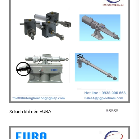
Xi lanh khí nén EUBA
Được xếp
hạng
5.00
5
sao