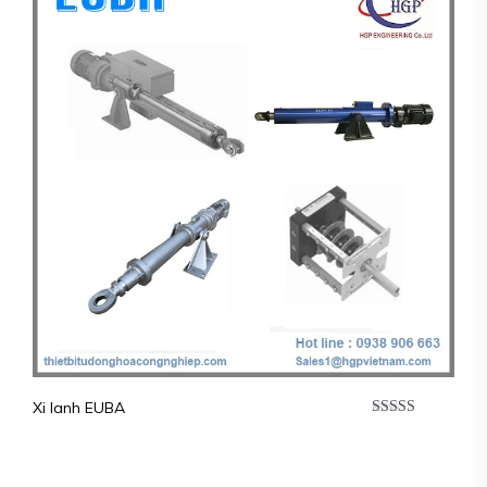
Xi lanh EUBA
Được xếp
hạng
5.00
5
sao