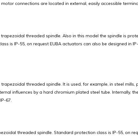
motor connections are located in external, easily accessible termina
 trapezoidal threaded spindle. Also in this model the spindle is pro
lass is IP-55, on request EUBA actuators can also be designed in IP-5
trapezoidal threaded spindle. It is used, for example, in steel mills
xternal influences by a hard chromium plated steel tube. Internally, t
IP-67.
apezoidal threaded spindle. Standard protection class is IP-55, on r