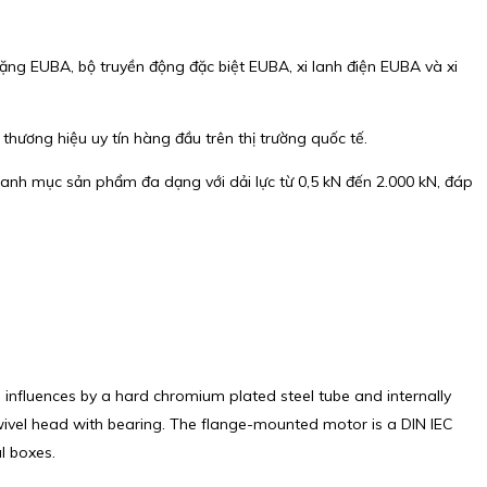
ng EUBA, bộ truyền động đặc biệt EUBA, xi lanh điện EUBA và xi
thương hiệu uy tín hàng đầu trên thị trường quốc tế.
anh mục sản phẩm đa dạng với dải lực từ 0,5 kN đến 2.000 kN, đáp
l influences by a hard chromium plated steel tube and internally
swivel head with bearing. The flange-mounted motor is a DIN IEC
l boxes.