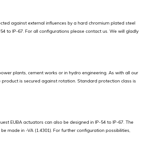
tected against external influences by a hard chromium plated steel
4 to IP-67. For all configurations please contact us. We will gladly
, power plants, cement works or in hydro engineering. As with all our
he product is secured against rotation. Standard protection class is
equest EUBA actuators can also be designed in IP-54 to IP-67. The
be made in -VA (1.4301). For further configuration possibilities,