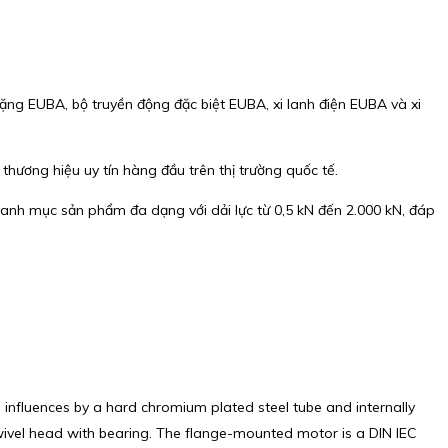
ng EUBA, bộ truyền động đặc biệt EUBA, xi lanh điện EUBA và xi
thương hiệu uy tín hàng đầu trên thị trường quốc tế.
anh mục sản phẩm đa dạng với dải lực từ 0,5 kN đến 2.000 kN, đáp
l influences by a hard chromium plated steel tube and internally
swivel head with bearing. The flange-mounted motor is a DIN IEC