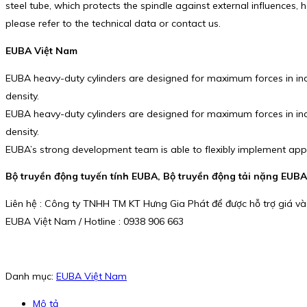
steel tube, which protects the spindle against external influences, 
please refer to the technical data or contact us.
EUBA Việt Nam
EUBA heavy-duty cylinders are designed for maximum forces in indus
density.
EUBA heavy-duty cylinders are designed for maximum forces in indus
density.
EUBA’s strong development team is able to flexibly implement applic
Bộ truyền động tuyến tính EUBA, Bộ truyền động tải nặng EUBA,
Liên hệ : Công ty TNHH TM KT Hưng Gia Phát để được hỗ trợ giá và
EUBA Việt Nam / Hotline : 0938 906 663
Danh mục:
EUBA Việt Nam
Mô tả