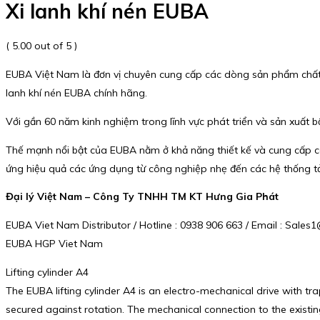
Xi lanh khí nén EUBA
( 5.00 out of 5 )
EUBA Việt Nam là đơn vị chuyên cung cấp các dòng sản phẩm chất l
lanh khí nén EUBA chính hãng.
Với gần 60 năm kinh nghiệm trong lĩnh vực phát triển và sản xuất b
Thế mạnh nổi bật của EUBA nằm ở khả năng thiết kế và cung cấp cá
ứng hiệu quả các ứng dụng từ công nghiệp nhẹ đến các hệ thống tải
Đại lý Việt Nam – Công Ty TNHH TM KT Hưng Gia Phát
EUBA Viet Nam Distributor / Hotline : 0938 906 663 / Email : Sal
EUBA HGP Viet Nam
Lifting cylinder A4
The EUBA lifting cylinder A4 is an electro-mechanical drive with tr
secured against rotation. The mechanical connection to the existin