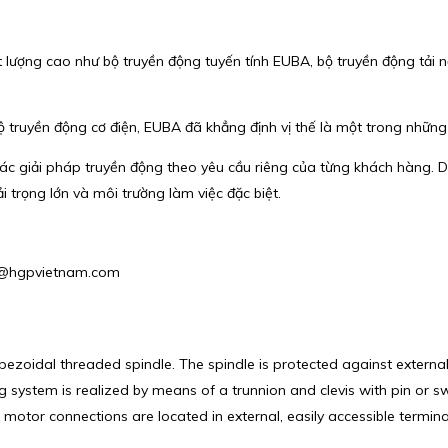
ượng cao như bộ truyền động tuyến tính EUBA, bộ truyền động tải nặ
ộ truyền động cơ điện, EUBA đã khẳng định vị thế là một trong những 
c giải pháp truyền động theo yêu cầu riêng của từng khách hàng. D
 trọng lớn và môi trường làm việc đặc biệt.
es1@hgpvietnam.com
apezoidal threaded spindle. The spindle is protected against externa
g system is realized by means of a trunnion and clevis with pin or 
motor connections are located in external, easily accessible termina