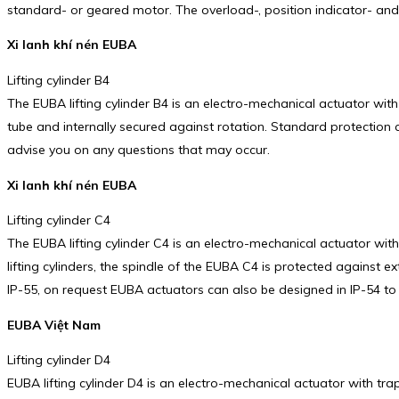
standard- or geared motor. The overload-, position indicator- and 
Xi lanh khí nén EUBA
Lifting cylinder B4
The EUBA lifting cylinder B4 is an electro-mechanical actuator with
tube and internally secured against rotation. Standard protection c
advise you on any questions that may occur.
Xi lanh khí nén EUBA
Lifting cylinder C4
The EUBA lifting cylinder C4 is an electro-mechanical actuator with 
lifting cylinders, the spindle of the EUBA C4 is protected against e
IP-55, on request EUBA actuators can also be designed in IP-54 to 
EUBA Việt Nam
Lifting cylinder D4
EUBA lifting cylinder D4 is an electro-mechanical actuator with tr