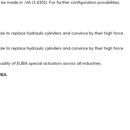
be made in -VA (1.4301). For further configuration possibilities,
e to replace hydraulic cylinders and convince by their high force
e to replace hydraulic cylinders and convince by their high force
ality of EUBA special actuators across all industries.
UBA.