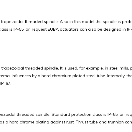
 trapezoidal threaded spindle. Also in this model the spindle is pro
lass is IP-55, on request EUBA actuators can also be designed in IP-5
trapezoidal threaded spindle. It is used, for example, in steel mills
xternal influences by a hard chromium plated steel tube. Internally, t
IP-67.
apezoidal threaded spindle. Standard protection class is IP-55, on r
has a hard chrome plating against rust. Thrust tube and trunnion can 