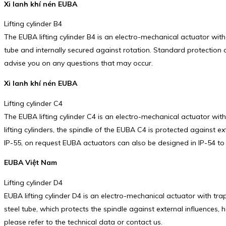
Xi lanh khí nén EUBA
Lifting cylinder B4
The EUBA lifting cylinder B4 is an electro-mechanical actuator with
tube and internally secured against rotation. Standard protection c
advise you on any questions that may occur.
Xi lanh khí nén EUBA
Lifting cylinder C4
The EUBA lifting cylinder C4 is an electro-mechanical actuator with 
lifting cylinders, the spindle of the EUBA C4 is protected against e
IP-55, on request EUBA actuators can also be designed in IP-54 to 
EUBA Việt Nam
Lifting cylinder D4
EUBA lifting cylinder D4 is an electro-mechanical actuator with tr
steel tube, which protects the spindle against external influences, 
please refer to the technical data or contact us.