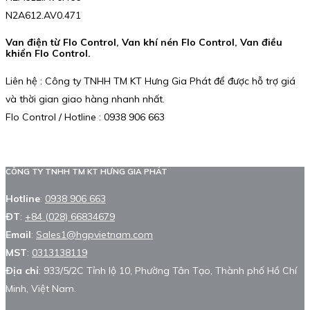
N2A612.AV0.471
Van điện từ Flo Control, Van khí nén Flo Control, Van điều
khiển Flo Control.
Liên hệ : Công ty TNHH TM KT Hưng Gia Phát để được hỗ trợ giá
và thời gian giao hàng nhanh nhất.
Flo Control / Hotline : 0938 906 663
CÔNG TY TNHH TM KT HƯNG GIA PHÁT
Hotline
:
0938 906 663
ĐT
:
+84 (028) 66834679
Email
:
Sales1@hgpvietnam.com
MST
:
0313138119
Địa chỉ
: 933/5/2C Tỉnh lộ 10, Phường Tân Tạo, Thành phố Hồ Chí
Minh, Việt Nam.