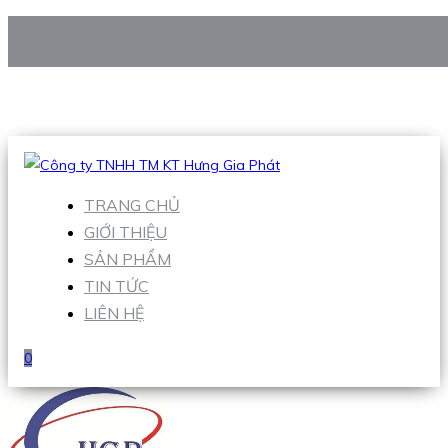
CÔNG TY TNHH TM KT HƯNG GIA PHÁT
Hotline
:
0938 906 663
Email
:
Sales1@hgpvietnam.com
TRANG CHỦ
GIỚI THIỆU
SẢN PHẨM
TIN TỨC
LIÊN HỆ
0