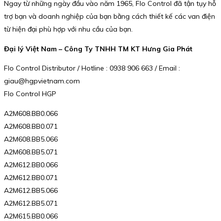
Ngay từ những ngày đầu vào năm 1965, Flo Control đã tận tụy hỗ
trợ bạn và doanh nghiệp của bạn bằng cách thiết kế các van điện
từ hiện đại phù hợp với nhu cầu của bạn.
Đại lý Việt Nam – Công Ty TNHH TM KT Hưng Gia Phát
Flo Control Distributor / Hotline : 0938 906 663 / Email :
giau@hgpvietnam.com
Flo Control HGP
A2M608.BB0.066
A2M608.BB0.071
A2M608.BB5.066
A2M608.BB5.071
A2M612.BB0.066
A2M612.BB0.071
A2M612.BB5.066
A2M612.BB5.071
A2M615.BB0.066