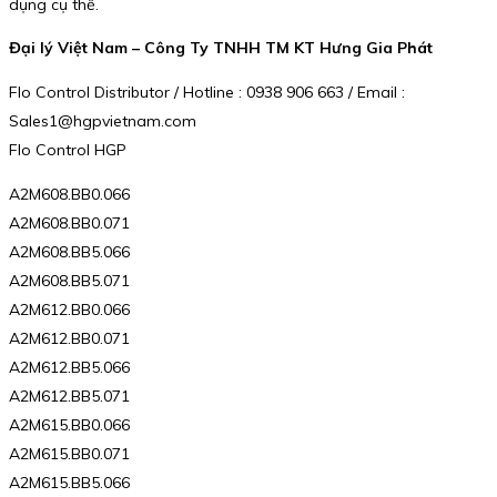
dụng cụ thể.
Đại lý Việt Nam – Công Ty TNHH TM KT Hưng Gia Phát
Flo Control Distributor / Hotline : 0938 906 663 / Email :
Sales1@hgpvietnam.com
Flo Control HGP
A2M608.BB0.066
A2M608.BB0.071
A2M608.BB5.066
A2M608.BB5.071
A2M612.BB0.066
A2M612.BB0.071
A2M612.BB5.066
A2M612.BB5.071
A2M615.BB0.066
A2M615.BB0.071
A2M615.BB5.066