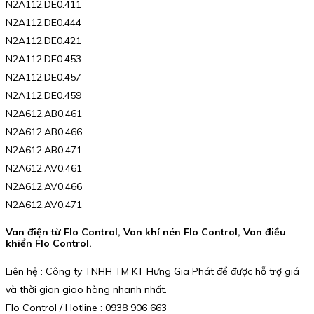
N2A112.DE0.411
N2A112.DE0.444
N2A112.DE0.421
N2A112.DE0.453
N2A112.DE0.457
N2A112.DE0.459
N2A612.AB0.461
N2A612.AB0.466
N2A612.AB0.471
N2A612.AV0.461
N2A612.AV0.466
N2A612.AV0.471
Van điện từ Flo Control, Van khí nén Flo Control, Van điều
khiển Flo Control.
Liên hệ : Công ty TNHH TM KT Hưng Gia Phát để được hỗ trợ giá
và thời gian giao hàng nhanh nhất.
Flo Control / Hotline : 0938 906 663