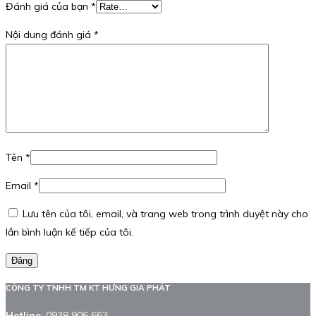
Đánh giá của bạn
*
Nội dung đánh giá
*
Tên
*
Email
*
Lưu tên của tôi, email, và trang web trong trình duyệt này cho
lần bình luận kế tiếp của tôi.
Đăng
CÔNG TY TNHH TM KT HƯNG GIA PHÁT
Hotline
:
0938 906 663