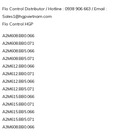
Flo Control Distributor / Hotline : 0938 906 663 / Email :
Sales1@hgpvietnam.com
Flo Control HGP
A2M608.BB0.066
A2M608.BB0.071
A2M608.BB5.066
A2M608.BB5.071
A2M612.BB0.066
A2M612.BB0.071
A2M612.BB5.066
A2M612.BB5.071
A2M615.BB0.066
A2M615.BB0.071
A2M615.BB5.066
A2M615.BB5.071
A3M608.BB0.066