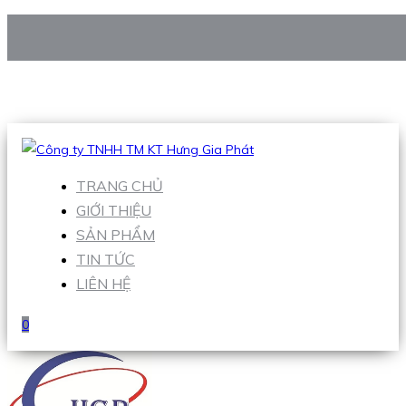
CÔNG TY TNHH TM KT HƯNG GIA PHÁT
Hotline
:
0938 906 663
Email
:
Sales1@hgpvietnam.com
TRANG CHỦ
GIỚI THIỆU
SẢN PHẨM
TIN TỨC
LIÊN HỆ
0