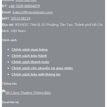
ĐT
:
+84 (028) 66834679
Email
:
Sales1@hgpvietnam.com
MST
:
0313138119
Địa chỉ
: 933/5/2C Tỉnh lộ 10, Phường Tân Tạo, Thành phố Hồ Chí
Minh, Việt Nam.
Chính sách
Chính sách mua hàng
Chính sách bảo hành
Chính sách thanh toán
Chính sách vận chuyển và giao nhận
Chính sách bảo mật thông tin
Thông báo
Email liên hệ