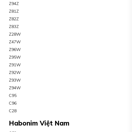
Z94Z
Z81Z
Z82Z
Z83Z
Z28W
Z47W
Z96W
Z95W
Z91W
Z92W
Z93W
Z94W
C95
C96
C28
Habonim Việt Nam