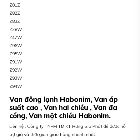
Z81Z
Z82Z
Z83Z
Z28W
Z47W
Z96W
Z95W
Z91W
Z92W
Z93W
Z94W
Van đông lạnh Habonim, Van áp
suất cao , Van hai chiều , Van đa
cổng, Van một chiều Habonim.
Liên hệ : Công ty TNHH TM KT Hưng Gia Phát để được hỗ
trợ giá và thời gian giao hàng nhanh nhất.