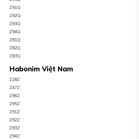
Z91Q
Z92Q
Z93Q
Z94Q
Z81Q
Z82Q
Z83Q
Habonim Việt Nam
Z28Z
Z47Z
Z96Z
Z95Z
Z91Z
Z92Z
Z93Z
Z94Z