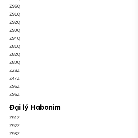
Z95Q
Z91Q
Z92Q
Z93Q
Z94Q
Z81Q
Z82Q
Z83Q
Z28Z
Z47Z
Z96Z
Z95Z
Đại lý Habonim
Z91Z
Z92Z
Z93Z