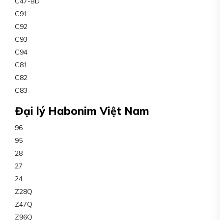
C47-BD
C91
C92
C93
C94
C81
C82
C83
Đại lý Habonim Việt Nam
96
95
28
27
24
Z28Q
Z47Q
Z96Q