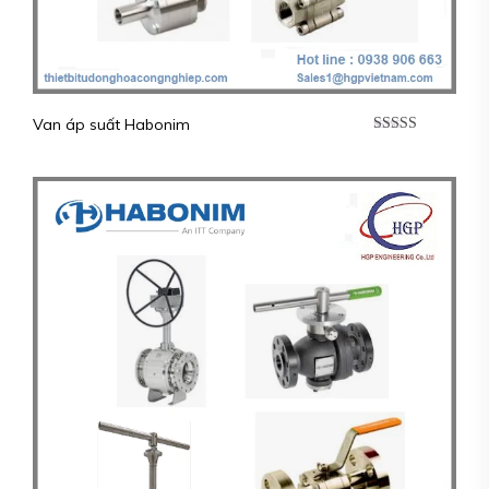
Van áp suất Habonim
Được xếp
hạng
5.00
5
sao