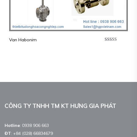
Van Habonim
Được xếp
hạng
5.00
5
sao
CÔNG TY TNHH TM KT HƯNG GIA PHÁT
Hotline
:
0938 906 663
ĐT
:
+84 (028) 66834679