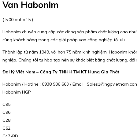
Van Habonim
( 5.00 out of 5 )
Habonim chuyên cung cấp các dòng sản phẩm chất lượng cao như: 
cùng khách hàng trong các giải pháp van công nghiệp tối ưu.
Thành lập từ năm 1949, với hơn 75 năm kinh nghiệm, Habonim khôn
nghiệp. Chúng tôi tự hào tạo nên sự khác biệt bằng chất lượng, đổ
Đại lý Việt Nam – Công Ty TNHH TM KT Hưng Gia Phát
Habonim / Hotline : 0938 906 663 / Email : Sales1@hgpvietnam.co
Habonim HGP
C95
C96
C28
C52
C47-BD