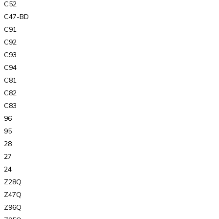
C52
C47-BD
C91
C92
C93
C94
C81
C82
C83
96
95
28
27
24
Z28Q
Z47Q
Z96Q