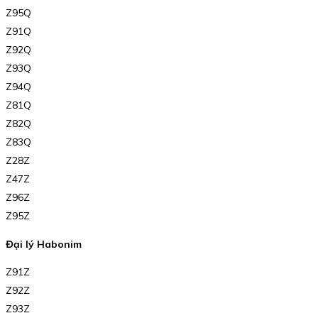
Z95Q
Z91Q
Z92Q
Z93Q
Z94Q
Z81Q
Z82Q
Z83Q
Z28Z
Z47Z
Z96Z
Z95Z
Đại lý Habonim
Z91Z
Z92Z
Z93Z