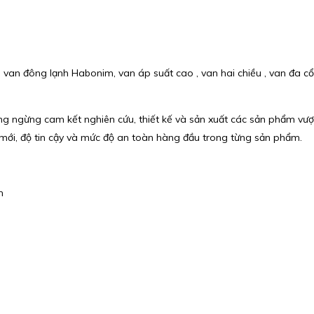
van đông lạnh Habonim, van áp suất cao , van hai chiều , van đa 
g ngừng cam kết nghiên cứu, thiết kế và sản xuất các sản phẩm vượt
i mới, độ tin cậy và mức độ an toàn hàng đầu trong từng sản phẩm.
m