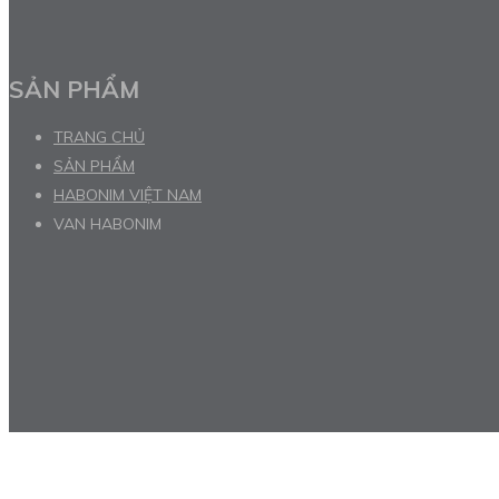
SẢN PHẨM
TRANG CHỦ
SẢN PHẨM
HABONIM VIỆT NAM
VAN HABONIM