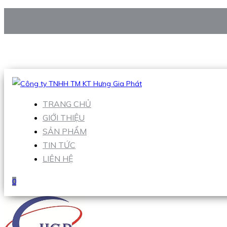
CÔNG TY TNHH TM KT HƯNG GIA PHÁT
Hotline
:
0938 906 663
Email
:
Sales1@hgpvietnam.com
TRANG CHỦ
GIỚI THIỆU
SẢN PHẨM
TIN TỨC
LIÊN HỆ
0