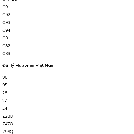
C91
C92
C93
C94
C81
C82
C83
Đại lý Habonim Việt Nam
96
95
28
27
24
Z28Q
Z47Q
Z96Q