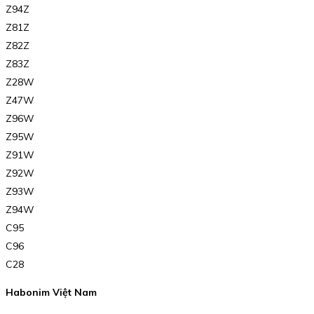
Z94Z
Z81Z
Z82Z
Z83Z
Z28W
Z47W
Z96W
Z95W
Z91W
Z92W
Z93W
Z94W
C95
C96
C28
Habonim Việt Nam