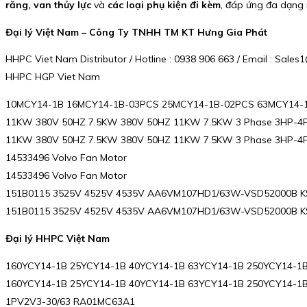
răng, van thủy lực
và
các loại phụ kiện đi kèm
, đáp ứng đa dạng 
Đại lý Việt Nam – Công Ty TNHH TM KT Hưng Gia Phát
HHPC Viet Nam Distributor / Hotline : 0938 906 663 / Email : Sal
HHPC HGP Viet Nam
10MCY14-1B 16MCY14-1B-03PCS 25MCY14-1B-02PCS 63MCY14-1
11KW 380V 50HZ 7.5KW 380V 50HZ 11KW 7.5KW 3 Phase 3HP-4
11KW 380V 50HZ 7.5KW 380V 50HZ 11KW 7.5KW 3 Phase 3HP-4
14533496 Volvo Fan Motor
14533496 Volvo Fan Motor
151B0115 3525V 4525V 4535V AA6VM107HD1/63W-VSD52000B KS
151B0115 3525V 4525V 4535V AA6VM107HD1/63W-VSD52000B KS
Đại lý HHPC Việt Nam
160YCY14-1B 25YCY14-1B 40YCY14-1B 63YCY14-1B 250YCY14-1B
160YCY14-1B 25YCY14-1B 40YCY14-1B 63YCY14-1B 250YCY14-1B
1PV2V3-30/63 RA01MC63A1