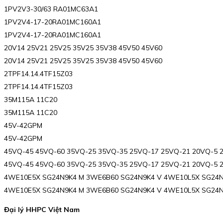
1PV2V3-30/63 RA01MC63A1
1PV2V4-17-20RA01MC160A1
1PV2V4-17-20RA01MC160A1
20V14 25V21 25V25 35V25 35V38 45V50 45V60
20V14 25V21 25V25 35V25 35V38 45V50 45V60
2TPF14.14.4TF15Z03
2TPF14.14.4TF15Z03
35M115A 11C20
35M115A 11C20
45V-42GPM
45V-42GPM
45VQ-45 45VQ-60 35VQ-25 35VQ-35 25VQ-17 25VQ-21 20VQ-5 
45VQ-45 45VQ-60 35VQ-25 35VQ-35 25VQ-17 25VQ-21 20VQ-5 
4WE10E5X SG24N9K4 M 3WE6B60 SG24N9K4 V 4WE10L5X SG24N
4WE10E5X SG24N9K4 M 3WE6B60 SG24N9K4 V 4WE10L5X SG24N
Đại lý HHPC Việt Nam