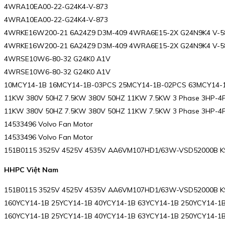
4WRA10EA00-22-G24K4-V-873
4WRA10EA00-22-G24K4-V-873
4WRKE16W200-21 6A24Z9 D3M-409 4WRA6E15-2X G24N9K4 V-5
4WRKE16W200-21 6A24Z9 D3M-409 4WRA6E15-2X G24N9K4 V-5
4WRSE10W6-80-32 G24K0 A1V
4WRSE10W6-80-32 G24K0 A1V
10MCY14-1B 16MCY14-1B-03PCS 25MCY14-1B-02PCS 63MCY14-1
11KW 380V 50HZ 7.5KW 380V 50HZ 11KW 7.5KW 3 Phase 3HP-4
11KW 380V 50HZ 7.5KW 380V 50HZ 11KW 7.5KW 3 Phase 3HP-4
14533496 Volvo Fan Motor
14533496 Volvo Fan Motor
151B0115 3525V 4525V 4535V AA6VM107HD1/63W-VSD52000B KS
HHPC Việt Nam
151B0115 3525V 4525V 4535V AA6VM107HD1/63W-VSD52000B KS
160YCY14-1B 25YCY14-1B 40YCY14-1B 63YCY14-1B 250YCY14-1B
160YCY14-1B 25YCY14-1B 40YCY14-1B 63YCY14-1B 250YCY14-1B