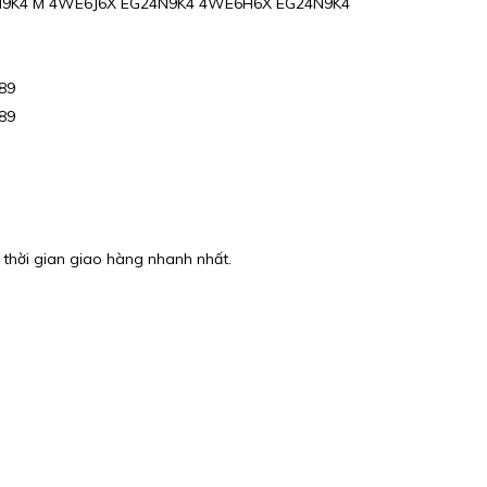
9K4 M 4WE6J6X EG24N9K4 4WE6H6X EG24N9K4
89
89
 thời gian giao hàng nhanh nhất.