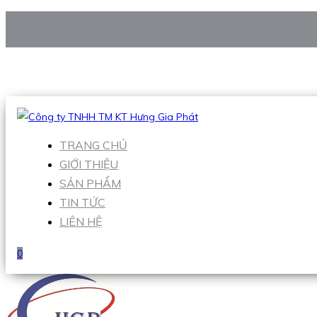
CÔNG TY TNHH TM KT HƯNG GIA PHÁT
Hotline
:
0938 906 663
Email
:
Sales1@hgpvietnam.com
TRANG CHỦ
GIỚI THIỆU
SẢN PHẨM
TIN TỨC
LIÊN HỆ
0