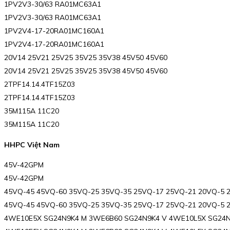
1PV2V3-30/63 RA01MC63A1
1PV2V3-30/63 RA01MC63A1
1PV2V4-17-20RA01MC160A1
1PV2V4-17-20RA01MC160A1
20V14 25V21 25V25 35V25 35V38 45V50 45V60
20V14 25V21 25V25 35V25 35V38 45V50 45V60
2TPF14.14.4TF15Z03
2TPF14.14.4TF15Z03
35M115A 11C20
35M115A 11C20
HHPC Việt Nam
45V-42GPM
45V-42GPM
45VQ-45 45VQ-60 35VQ-25 35VQ-35 25VQ-17 25VQ-21 20VQ-5 
45VQ-45 45VQ-60 35VQ-25 35VQ-35 25VQ-17 25VQ-21 20VQ-5 
4WE10E5X SG24N9K4 M 3WE6B60 SG24N9K4 V 4WE10L5X SG24N