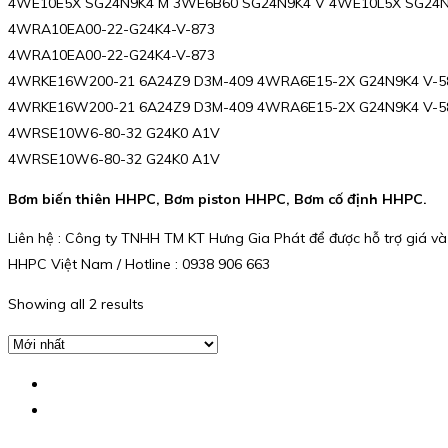
4WE10E5X SG24N9K4 M 3WE6B60 SG24N9K4 V 4WE10L5X SG24N
4WRA10EA00-22-G24K4-V-873
4WRA10EA00-22-G24K4-V-873
4WRKE16W200-21 6A24Z9 D3M-409 4WRA6E15-2X G24N9K4 V-5
4WRKE16W200-21 6A24Z9 D3M-409 4WRA6E15-2X G24N9K4 V-5
4WRSE10W6-80-32 G24K0 A1V
4WRSE10W6-80-32 G24K0 A1V
Bơm biến thiên HHPC, Bơm piston HHPC, Bơm cố định HHPC.
Liên hệ : Công ty TNHH TM KT Hưng Gia Phát để được hỗ trợ giá và
HHPC Việt Nam / Hotline : 0938 906 663
Showing all 2 results