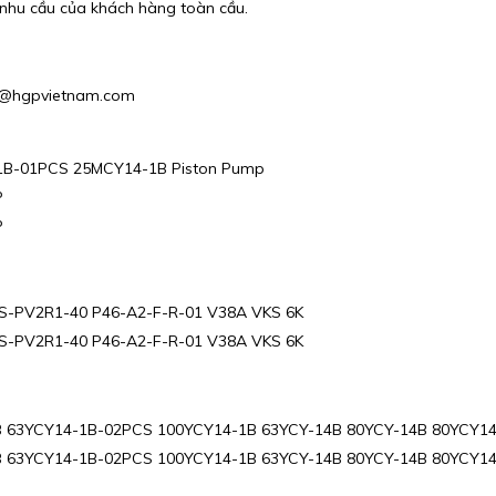
nhu cầu của khách hàng toàn cầu.
es1@hgpvietnam.com
B-01PCS 25MCY14-1B Piston Pump
P
P
-PV2R1-40 P46-A2-F-R-01 V38A VKS 6K
-PV2R1-40 P46-A2-F-R-01 V38A VKS 6K
 63YCY14-1B-02PCS 100YCY14-1B 63YCY-14B 80YCY-14B 80YCY14
 63YCY14-1B-02PCS 100YCY14-1B 63YCY-14B 80YCY-14B 80YCY14