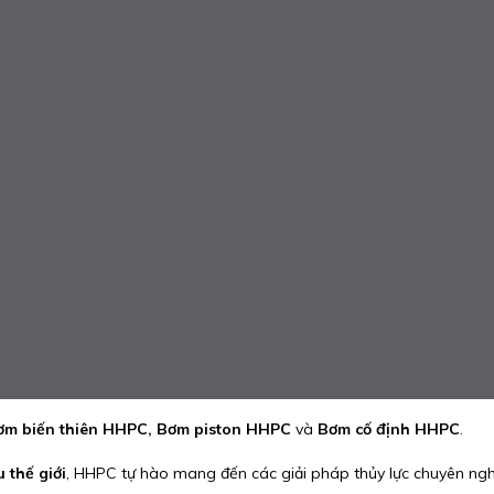
ơm biến thiên HHPC, Bơm piston HHPC
và
Bơm cố định HHPC
.
 thế giới
, HHPC tự hào mang đến các giải pháp thủy lực chuyên ng