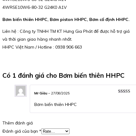
4WRSE10W6-80-32 G24K0 A1V
Bơm biến thiên HHPC, Bơm piston HHPC, Bơm cố định HHPC.
Liên hệ : Công ty TNHH TM KT Hưng Gia Phát để được hỗ trợ giá
và thời gian giao hàng nhanh nhất.
HHPC Việt Nam / Hotline : 0938 906 663
Có 1 đánh giá cho
Bơm biến thiên HHPC
Mr Giàu
–
27/08/2025
Được xếp
hạng
5
5 s
Bơm biến thiên HHPC
Thêm đánh giá
Đánh giá của bạn
*