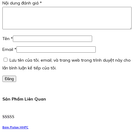
Nội dung đánh giá
*
Tên
*
Email
*
Lưu tên của tôi, email, và trang web trong trình duyệt này cho
lần bình luận kế tiếp của tôi.
Đăng
Sản Phẩm Liên Quan
Được xếp
hạng
5.00
5
Bơm Piston HHPC
sao