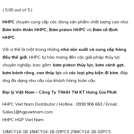
( 5.00 out of 5 )
HHPC
chuyên cung cấp các dòng sản phẩm chất lượng cao như:
Bơm biến thiên HHPC, Bơm piston HHPC
và
Bơm cố định
HHPC
.
Với vị thế là một trong những
nhà sản xuất và cung cấp hàng
đầu thế giới
, HHPC tự hào mang đến các giải pháp thủy lực
chuyên nghiệp, bao gồm:
bơm piston thủy lực, bơm cánh gạt,
bơm bánh răng, van thủy lực
và
các loại phụ kiện đi kèm
, đáp
ứng đa dạng nhu cầu của khách hàng toàn cầu.
Đại lý Việt Nam – Công Ty TNHH TM KT Hưng Gia Phát
HHPC Viet Nam Distributor / Hotline : 0938 906 663 / Email :
Sales1@hgpvietnam.com
HHPC HGP Viet Nam
10MCY14-1B 16MCY14-1B-03PCS 25MCY14-1B-02PCS