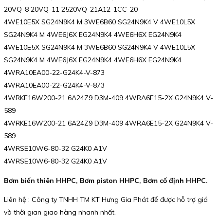
20VQ-8 20VQ-11 2520VQ-21A12-1CC-20
4WE10E5X SG24N9K4 M 3WE6B60 SG24N9K4 V 4WE10L5X
SG24N9K4 M 4WE6J6X EG24N9K4 4WE6H6X EG24N9K4
4WE10E5X SG24N9K4 M 3WE6B60 SG24N9K4 V 4WE10L5X
SG24N9K4 M 4WE6J6X EG24N9K4 4WE6H6X EG24N9K4
4WRA10EA00-22-G24K4-V-873
4WRA10EA00-22-G24K4-V-873
4WRKE16W200-21 6A24Z9 D3M-409 4WRA6E15-2X G24N9K4 V-
589
4WRKE16W200-21 6A24Z9 D3M-409 4WRA6E15-2X G24N9K4 V-
589
4WRSE10W6-80-32 G24K0 A1V
4WRSE10W6-80-32 G24K0 A1V
Bơm biến thiên HHPC, Bơm piston HHPC, Bơm cố định HHPC.
Liên hệ : Công ty TNHH TM KT Hưng Gia Phát để được hỗ trợ giá
và thời gian giao hàng nhanh nhất.