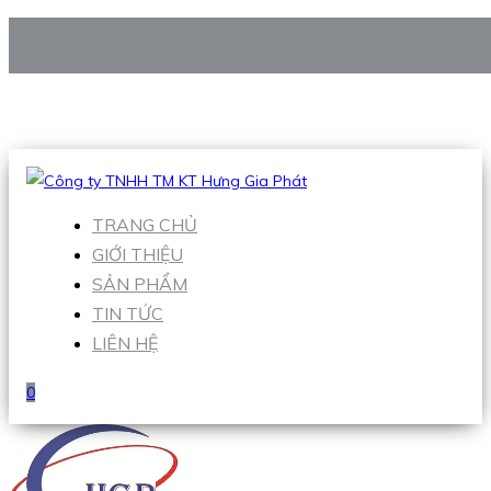
CÔNG TY TNHH TM KT HƯNG GIA PHÁT
Hotline
:
0938 906 663
Email
:
Sales1@hgpvietnam.com
TRANG CHỦ
GIỚI THIỆU
SẢN PHẨM
TIN TỨC
LIÊN HỆ
0