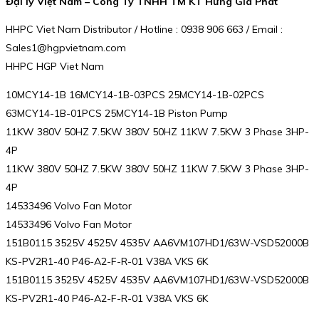
Đại lý Việt Nam – Công Ty TNHH TM KT Hưng Gia Phát
HHPC Viet Nam Distributor / Hotline : 0938 906 663 / Email :
Sales1@hgpvietnam.com
HHPC HGP Viet Nam
10MCY14-1B 16MCY14-1B-03PCS 25MCY14-1B-02PCS
63MCY14-1B-01PCS 25MCY14-1B Piston Pump
11KW 380V 50HZ 7.5KW 380V 50HZ 11KW 7.5KW 3 Phase 3HP-
4P
11KW 380V 50HZ 7.5KW 380V 50HZ 11KW 7.5KW 3 Phase 3HP-
4P
14533496 Volvo Fan Motor
14533496 Volvo Fan Motor
151B0115 3525V 4525V 4535V AA6VM107HD1/63W-VSD52000B
KS-PV2R1-40 P46-A2-F-R-01 V38A VKS 6K
151B0115 3525V 4525V 4535V AA6VM107HD1/63W-VSD52000B
KS-PV2R1-40 P46-A2-F-R-01 V38A VKS 6K