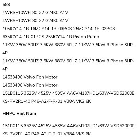
589
4WRSE10W6-80-32 G24K0 A1V
4WRSE10W6-80-32 G24K0 A1V
10MCY14-1B 16MCY14-1B-03PCS 25MCY14-1B-02PCS
63MCY14-1B-01PCS 25MCY14-1B Piston Pump
11KW 380V 50HZ 7.5KW 380V 50HZ 11KW 7.5KW 3 Phase 3HP-
4P
11KW 380V 50HZ 7.5KW 380V 50HZ 11KW 7.5KW 3 Phase 3HP-
4P
14533496 Volvo Fan Motor
14533496 Volvo Fan Motor
151B0115 3525V 4525V 4535V AA6VM107HD1/63W-VSD52000B
KS-PV2R1-40 P46-A2-F-R-01 V38A VKS 6K
HHPC Việt Nam
151B0115 3525V 4525V 4535V AA6VM107HD1/63W-VSD52000B
KS-PV2R1-40 P46-A2-F-R-01 V38A VKS 6K