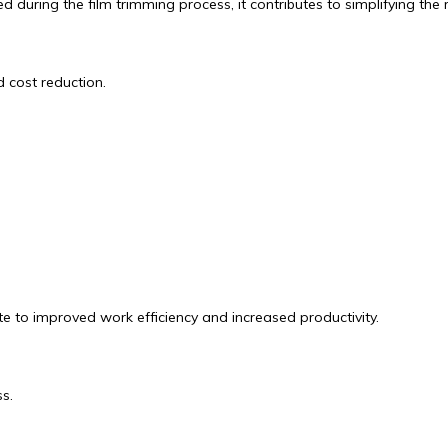
uring the film trimming process, it contributes to simplifying the 
 cost reduction.
e to improved work efficiency and increased productivity.
s.