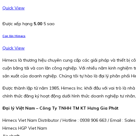
Quick View
Được xếp hạng
5.00
5 sao
Con lăn Himecs
Quick View
Himecs là thương hiệu chuyên cung cấp các giải pháp và thiết bị cô
cuộn băng tải và con lăn công nghiệp. Với nhiều năm kinh nghiệm 
sản xuất của doanh nghiệp. Chúng tôi tự hào là đại lý phân phối H
Được thành lập từ năm 1985, Himecs Inc. khởi đầu với vai trò là nh
chính thức đăng ký hoạt động dưới hình thức doanh nghiệp tư nhân,
Đại lý Việt Nam – Công Ty TNHH TM KT Hưng Gia Phát
Himecs Viet Nam Distributor / Hotline : 0938 906 663 / Email : S
Himecs HGP Viet Nam
Air shaft