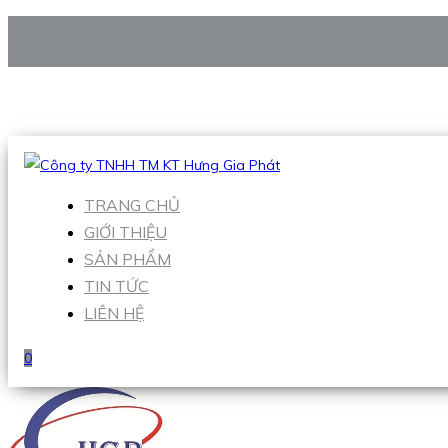
CÔNG TY TNHH TM KT HƯNG GIA PHÁT
Hotline
:
0938 906 663
Email
:
Sales1@hgpvietnam.com
TRANG CHỦ
GIỚI THIỆU
SẢN PHẨM
TIN TỨC
LIÊN HỆ
0