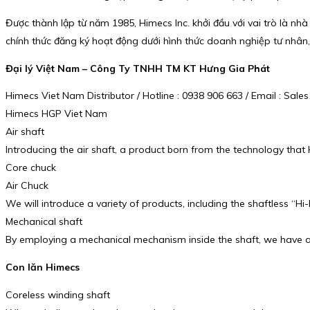
Được thành lập từ năm 1985, Himecs Inc. khởi đầu với vai trò là nh
chính thức đăng ký hoạt động dưới hình thức doanh nghiệp tư nhân,
Đại lý Việt Nam – Công Ty TNHH TM KT Hưng Gia Phát
Himecs Viet Nam Distributor / Hotline : 0938 906 663 / Email : S
Himecs HGP Viet Nam
Air shaft
Introducing the air shaft, a product born from the technology that
Core chuck
Air Chuck
We will introduce a variety of products, including the shaftless “
Mechanical shaft
By employing a mechanical mechanism inside the shaft, we have a
Con lăn Himecs
Coreless winding shaft