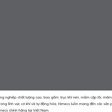
ng nghiệp chất lượng cao, bao gồm: trục khí nén, mâm cặp lõi, mâm c
trong lĩnh vực cơ khí và tự động hóa, Himecs luôn mang đến các sản
imecs chính hãng tại Việt Nam.