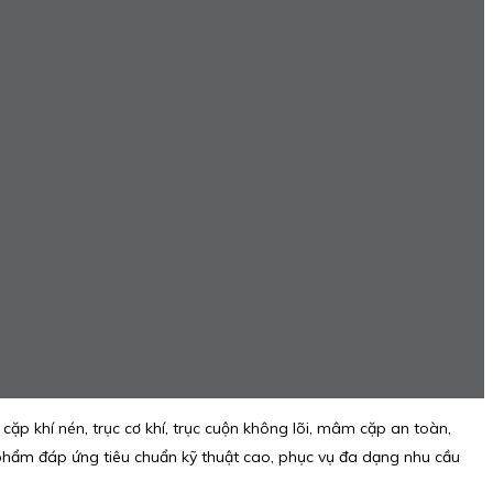
ặp khí nén, trục cơ khí, trục cuộn không lõi, mâm cặp an toàn,
 phẩm đáp ứng tiêu chuẩn kỹ thuật cao, phục vụ đa dạng nhu cầu