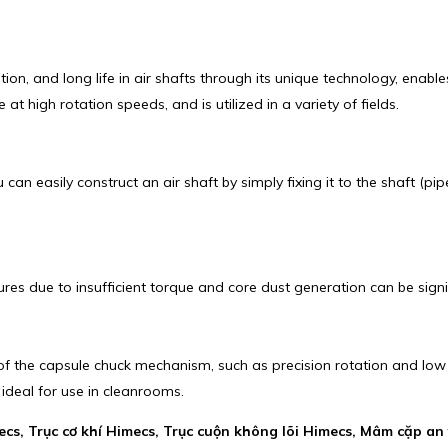
tion, and long life in air shafts through its unique technology, enabl
high rotation speeds, and is utilized in a variety of fields.
 can easily construct an air shaft by simply fixing it to the shaft (pip
res due to insufficient torque and core dust generation can be signif
f the capsule chuck mechanism, such as precision rotation and low 
 ideal for use in cleanrooms.
cs, Trục cơ khí Himecs, Trục cuộn không lõi Himecs, Mâm cặp an