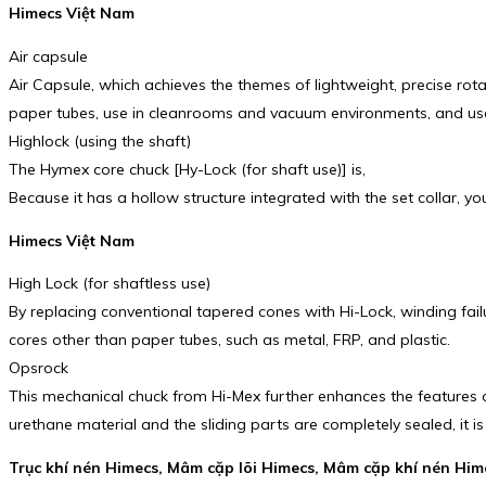
Himecs Việt Nam
Air capsule
Air Capsule, which achieves the themes of lightweight, precise rota
paper tubes, use in cleanrooms and vacuum environments, and use at 
Highlock (using the shaft)
The Hymex core chuck [Hy-Lock (for shaft use)] is,
Because it has a hollow structure integrated with the set collar, you
Himecs Việt Nam
High Lock (for shaftless use)
By replacing conventional tapered cones with Hi-Lock, winding failu
cores other than paper tubes, such as metal, FRP, and plastic.
Opsrock
This mechanical chuck from Hi-Mex further enhances the features o
urethane material and the sliding parts are completely sealed, it is
Trục khí nén Himecs, Mâm cặp lõi Himecs, Mâm cặp khí nén Hime