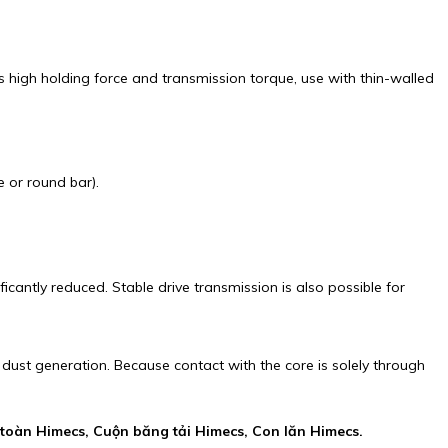
es high holding force and transmission torque, use with thin-walled
e or round bar).
icantly reduced. Stable drive transmission is also possible for
dust generation. Because contact with the core is solely through
 toàn Himecs, Cuộn băng tải Himecs, Con lăn Himecs.