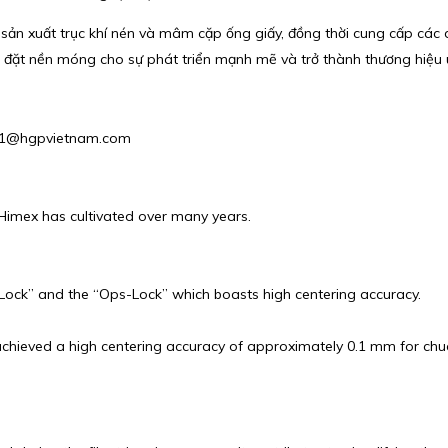
à sản xuất trục khí nén và mâm cặp ống giấy, đồng thời cung cấp các 
 đặt nền móng cho sự phát triển mạnh mẽ và trở thành thương hiệu u
ales1@hgpvietnam.com
 Himex has cultivated over many years.
Hi-Lock” and the “Ops-Lock” which boasts high centering accuracy.
chieved a high centering accuracy of approximately 0.1 mm for chu