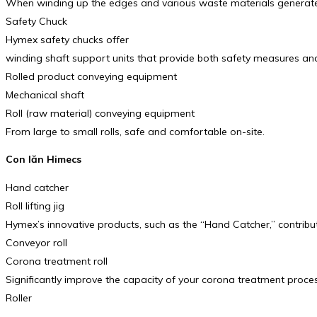
When winding up the edges and various waste materials generated d
Safety Chuck
Hymex safety chucks offer
winding shaft support units that provide both safety measures and
Rolled product conveying equipment
Mechanical shaft
Roll (raw material) conveying equipment
From large to small rolls, safe and comfortable on-site.
Con lăn Himecs
Hand catcher
Roll lifting jig
Hymex’s innovative products, such as the “Hand Catcher,” contribut
Conveyor roll
Corona treatment roll
Significantly improve the capacity of your corona treatment proces
Roller