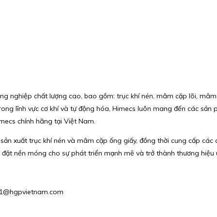
ng nghiệp chất lượng cao, bao gồm: trục khí nén, mâm cặp lõi, mâm c
trong lĩnh vực cơ khí và tự động hóa, Himecs luôn mang đến các sản
imecs chính hãng tại Việt Nam.
à sản xuất trục khí nén và mâm cặp ống giấy, đồng thời cung cấp các 
 đặt nền móng cho sự phát triển mạnh mẽ và trở thành thương hiệu u
ales1@hgpvietnam.com