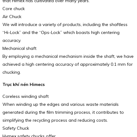
that Himex has cultivated over many years.
Core chuck
Air Chuck
We will introduce a variety of products, including the shaftless
“Hi-Lock” and the “Ops-Lock” which boasts high centering
accuracy.
Mechanical shaft
By employing a mechanical mechanism inside the shaft, we have
achieved a high centering accuracy of approximately 0.1 mm for
chucking.
Trục khí nén Himecs
Coreless winding shaft
When winding up the edges and various waste materials
generated during the film trimming process, it contributes to
simplifying the recycling process and reducing costs.
Safety Chuck
Hymex safety chucks offer