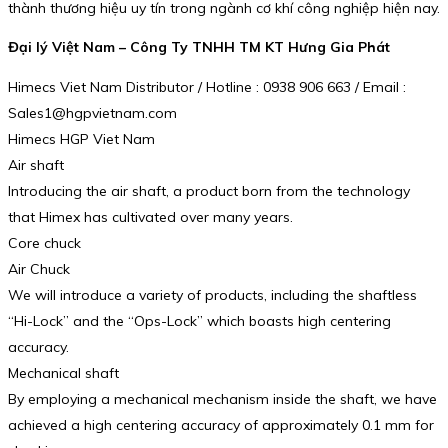
thành thương hiệu uy tín trong ngành cơ khí công nghiệp hiện nay.
Đại lý Việt Nam – Công Ty TNHH TM KT Hưng Gia Phát
Himecs Viet Nam Distributor / Hotline : 0938 906 663 / Email :
Sales1@hgpvietnam.com
Himecs HGP Viet Nam
Air shaft
Introducing the air shaft, a product born from the technology
that Himex has cultivated over many years.
Core chuck
Air Chuck
We will introduce a variety of products, including the shaftless
“Hi-Lock” and the “Ops-Lock” which boasts high centering
accuracy.
Mechanical shaft
By employing a mechanical mechanism inside the shaft, we have
achieved a high centering accuracy of approximately 0.1 mm for