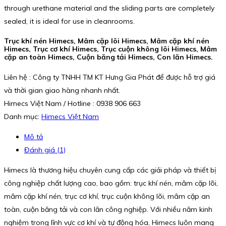
through urethane material and the sliding parts are completely
sealed, it is ideal for use in cleanrooms.
Trục khí nén Himecs, Mâm cặp lõi Himecs, Mâm cặp khí nén
Himecs, Trục cơ khí Himecs, Trục cuộn không lõi Himecs, Mâm
cặp an toàn Himecs, Cuộn băng tải Himecs, Con lăn Himecs.
Liên hệ : Công ty TNHH TM KT Hưng Gia Phát để được hỗ trợ giá
và thời gian giao hàng nhanh nhất.
Himecs Việt Nam / Hotline : 0938 906 663
Danh mục:
Himecs Việt Nam
Mô tả
Đánh giá (1)
Himecs là thương hiệu chuyên cung cấp các giải pháp và thiết bị
công nghiệp chất lượng cao, bao gồm: trục khí nén, mâm cặp lõi,
mâm cặp khí nén, trục cơ khí, trục cuộn không lõi, mâm cặp an
toàn, cuộn băng tải và con lăn công nghiệp. Với nhiều năm kinh
nghiệm trong lĩnh vực cơ khí và tự động hóa, Himecs luôn mang