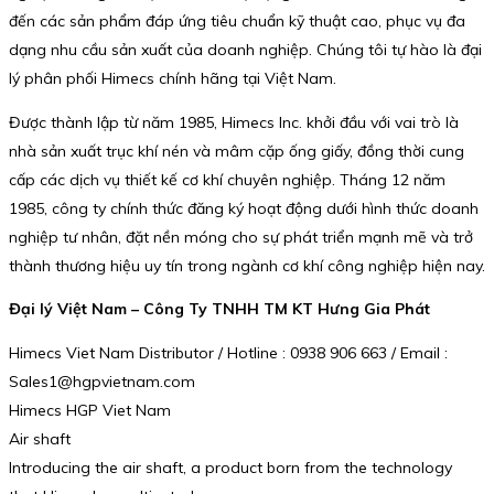
đến các sản phẩm đáp ứng tiêu chuẩn kỹ thuật cao, phục vụ đa
dạng nhu cầu sản xuất của doanh nghiệp. Chúng tôi tự hào là đại
lý phân phối Himecs chính hãng tại Việt Nam.
Được thành lập từ năm 1985, Himecs Inc. khởi đầu với vai trò là
nhà sản xuất trục khí nén và mâm cặp ống giấy, đồng thời cung
cấp các dịch vụ thiết kế cơ khí chuyên nghiệp. Tháng 12 năm
1985, công ty chính thức đăng ký hoạt động dưới hình thức doanh
nghiệp tư nhân, đặt nền móng cho sự phát triển mạnh mẽ và trở
thành thương hiệu uy tín trong ngành cơ khí công nghiệp hiện nay.
Đại lý Việt Nam – Công Ty TNHH TM KT Hưng Gia Phát
Himecs Viet Nam Distributor / Hotline : 0938 906 663 / Email :
Sales1@hgpvietnam.com
Himecs HGP Viet Nam
Air shaft
Introducing the air shaft, a product born from the technology