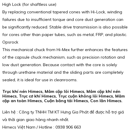
High Lock (for shaftless use)
By replacing conventional tapered cones with Hi-Lock, winding
failures due to insufficient torque and core dust generation can
be significantly reduced. Stable drive transmission is also possible
for cores other than paper tubes, such as metal, FRP, and plastic.
Opsrock
This mechanical chuck from Hi-Mex further enhances the features
of the capsule chuck mechanism, such as precision rotation and
low dust generation. Because contact with the core is solely
through urethane material and the sliding parts are completely
sealed, it is ideal for use in cleanrooms.
Trục khí nén Himecs, Mâm cặp lõi Himecs, Mâm cặp khí nén
Himecs, Trục cơ khí Himecs, Trục cuộn không lõi Himecs, Mâm
cặp an toàn Himecs, Cuộn băng tải Himecs, Con lăn Himecs.
Liên hệ : Công ty TNHH TM KT Hưng Gia Phát để được hỗ trợ giá
và thời gian giao hàng nhanh nhất.
Himecs Việt Nam / Hotline : 0938 906 663