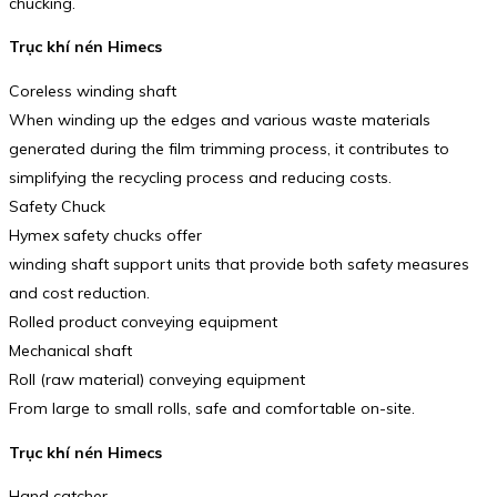
chucking.
Trục khí nén Himecs
Coreless winding shaft
When winding up the edges and various waste materials
generated during the film trimming process, it contributes to
simplifying the recycling process and reducing costs.
Safety Chuck
Hymex safety chucks offer
winding shaft support units that provide both safety measures
and cost reduction.
Rolled product conveying equipment
Mechanical shaft
Roll (raw material) conveying equipment
From large to small rolls, safe and comfortable on-site.
Trục khí nén Himecs
Hand catcher