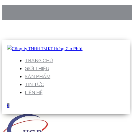
CÔNG TY TNHH TM KT HƯNG GIA PHÁT
Hotline
:
0938 906 663
Email
:
Sales1@hgpvietnam.com
TRANG CHỦ
GIỚI THIỆU
SẢN PHẨM
TIN TỨC
LIÊN HỆ
0