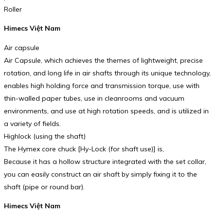
Roller
Himecs Việt Nam
Air capsule
Air Capsule, which achieves the themes of lightweight, precise
rotation, and long life in air shafts through its unique technology,
enables high holding force and transmission torque, use with
thin-walled paper tubes, use in cleanrooms and vacuum
environments, and use at high rotation speeds, and is utilized in
a variety of fields.
Highlock (using the shaft)
The Hymex core chuck [Hy-Lock (for shaft use)] is,
Because it has a hollow structure integrated with the set collar,
you can easily construct an air shaft by simply fixing it to the
shaft (pipe or round bar).
Himecs Việt Nam