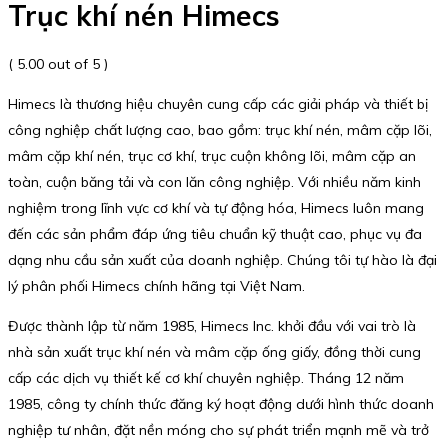
Trục khí nén Himecs
( 5.00 out of 5 )
Himecs là thương hiệu chuyên cung cấp các giải pháp và thiết bị
công nghiệp chất lượng cao, bao gồm: trục khí nén, mâm cặp lõi,
mâm cặp khí nén, trục cơ khí, trục cuộn không lõi, mâm cặp an
toàn, cuộn băng tải và con lăn công nghiệp. Với nhiều năm kinh
nghiệm trong lĩnh vực cơ khí và tự động hóa, Himecs luôn mang
đến các sản phẩm đáp ứng tiêu chuẩn kỹ thuật cao, phục vụ đa
dạng nhu cầu sản xuất của doanh nghiệp. Chúng tôi tự hào là đại
lý phân phối Himecs chính hãng tại Việt Nam.
Được thành lập từ năm 1985, Himecs Inc. khởi đầu với vai trò là
nhà sản xuất trục khí nén và mâm cặp ống giấy, đồng thời cung
cấp các dịch vụ thiết kế cơ khí chuyên nghiệp. Tháng 12 năm
1985, công ty chính thức đăng ký hoạt động dưới hình thức doanh
nghiệp tư nhân, đặt nền móng cho sự phát triển mạnh mẽ và trở