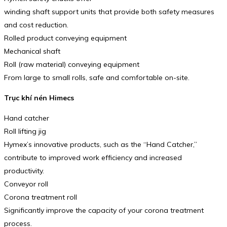
winding shaft support units that provide both safety measures
and cost reduction.
Rolled product conveying equipment
Mechanical shaft
Roll (raw material) conveying equipment
From large to small rolls, safe and comfortable on-site.
Trục khí nén Himecs
Hand catcher
Roll lifting jig
Hymex’s innovative products, such as the “Hand Catcher,”
contribute to improved work efficiency and increased
productivity.
Conveyor roll
Corona treatment roll
Significantly improve the capacity of your corona treatment
process.