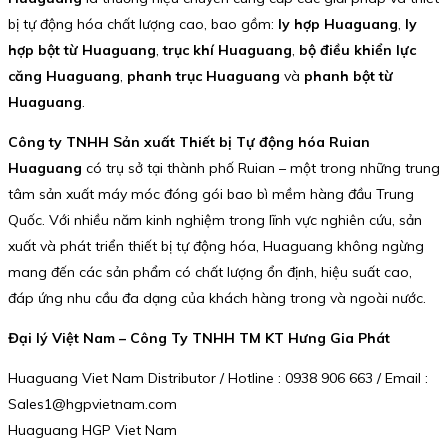
bị tự động hóa chất lượng cao, bao gồm:
ly hợp Huaguang
,
ly
hợp bột từ Huaguang
,
trục khí Huaguang
,
bộ điều khiển lực
căng Huaguang
,
phanh trục Huaguang
và
phanh bột từ
Huaguang
.
Công ty TNHH Sản xuất Thiết bị Tự động hóa Ruian
Huaguang
có trụ sở tại thành phố Ruian – một trong những trung
tâm sản xuất máy móc đóng gói bao bì mềm hàng đầu Trung
Quốc. Với nhiều năm kinh nghiệm trong lĩnh vực nghiên cứu, sản
xuất và phát triển thiết bị tự động hóa, Huaguang không ngừng
mang đến các sản phẩm có chất lượng ổn định, hiệu suất cao,
đáp ứng nhu cầu đa dạng của khách hàng trong và ngoài nước.
Đại lý Việt Nam – Công Ty TNHH TM KT Hưng Gia Phát
Huaguang Viet Nam Distributor / Hotline : 0938 906 663 / Email :
Sales1@hgpvietnam.com
Huaguang HGP Viet Nam