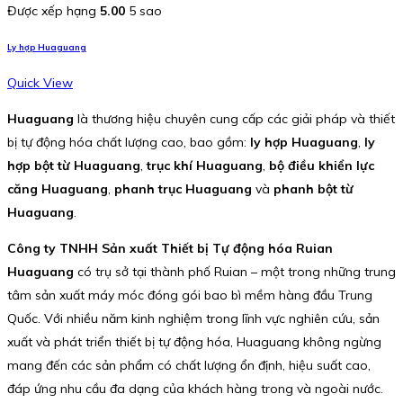
Được xếp hạng
5.00
5 sao
Ly hợp Huaguang
Quick View
Huaguang
là thương hiệu chuyên cung cấp các giải pháp và thiết
bị tự động hóa chất lượng cao, bao gồm:
ly hợp Huaguang
,
ly
hợp bột từ Huaguang
,
trục khí Huaguang
,
bộ điều khiển lực
căng Huaguang
,
phanh trục Huaguang
và
phanh bột từ
Huaguang
.
Công ty TNHH Sản xuất Thiết bị Tự động hóa Ruian
Huaguang
có trụ sở tại thành phố Ruian – một trong những trung
tâm sản xuất máy móc đóng gói bao bì mềm hàng đầu Trung
Quốc. Với nhiều năm kinh nghiệm trong lĩnh vực nghiên cứu, sản
xuất và phát triển thiết bị tự động hóa, Huaguang không ngừng
mang đến các sản phẩm có chất lượng ổn định, hiệu suất cao,
đáp ứng nhu cầu đa dạng của khách hàng trong và ngoài nước.