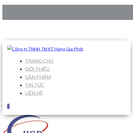
CÔNG TY TNHH TM KT HƯNG GIA PHÁT
Hotline
:
0938 906 663
Email
:
Sales1@hgpvietnam.com
TRANG CHỦ
GIỚI THIỆU
SẢN PHẨM
TIN TỨC
LIÊN HỆ
0