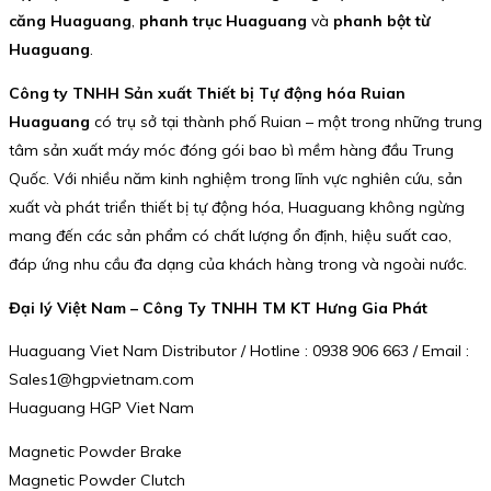
căng Huaguang
,
phanh trục Huaguang
và
phanh bột từ
Huaguang
.
Công ty TNHH Sản xuất Thiết bị Tự động hóa Ruian
Huaguang
có trụ sở tại thành phố Ruian – một trong những trung
tâm sản xuất máy móc đóng gói bao bì mềm hàng đầu Trung
Quốc. Với nhiều năm kinh nghiệm trong lĩnh vực nghiên cứu, sản
xuất và phát triển thiết bị tự động hóa, Huaguang không ngừng
mang đến các sản phẩm có chất lượng ổn định, hiệu suất cao,
đáp ứng nhu cầu đa dạng của khách hàng trong và ngoài nước.
Đại lý Việt Nam – Công Ty TNHH TM KT Hưng Gia Phát
Huaguang Viet Nam Distributor / Hotline : 0938 906 663 / Email :
Sales1@hgpvietnam.com
Huaguang HGP Viet Nam
Magnetic Powder Brake
Magnetic Powder Clutch