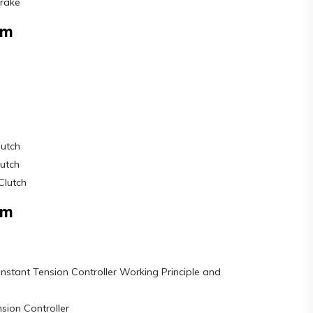
rake
am
lutch
utch
Clutch
am
tant Tension Controller Working Principle and
sion Controller