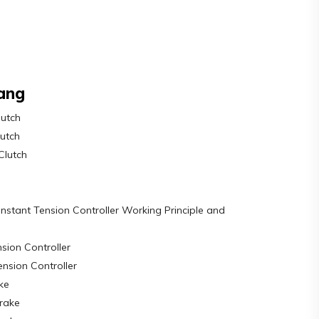
ang
lutch
utch
Clutch
tant Tension Controller Working Principle and
sion Controller
ension Controller
ke
rake