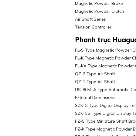
Magnetic Powder Brake
Magnetic Powder Clutch
Air Shaft Series
Tension Controller
Phanh trục Huagu
FL-S Type Magnetic Powder C
FL-K Type Magnetic Powder Cl
FL-KA Type Magnetic Powder 
QZ-2 Type Air Shaft
QZ-1 Type Air Shaft
US-80MTA Type Automatic Cons
External Dimensions
SZK-C Type Digital Display Ten
SZK-CS Type Digital Display T
FZ-S Type Miniature Shaft Bra
FZ-K Type Magnetic Powder B