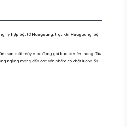
ng
,
ly hợp bột từ Huaguang
,
trục khí Huaguang
,
bộ
g tâm sản xuất máy móc đóng gói bao bì mềm hàng đầu
 không ngừng mang đến các sản phẩm có chất lượng ổn