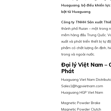
Huaguang
,
bộ điều khiển l
bột từ Huaguang
.
Công ty TNHH Sản xuất Thi
thành phố Ruian – một trong 
mềm hàng đầu Trung Quốc. Với 
xuất và phát triển thiết bị 
phẩm có chất lượng ổn định, 
trong và ngoài nước.
Đại lý Việt Nam 
Phát
Huaguang Viet Nam Distributor 
Sales1@hgpvietnam.com
Huaguang HGP Viet Nam
Magnetic Powder Brake
Magnetic Powder Clutch