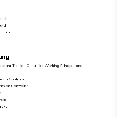
lutch
utch
Clutch
ang
tant Tension Controller Working Principle and
sion Controller
ension Controller
ke
rake
rake