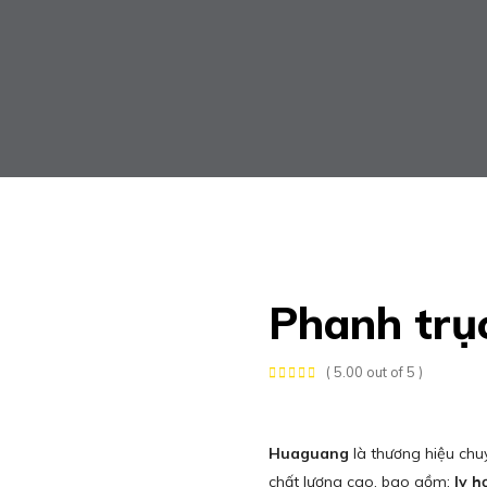
Phanh trụ
( 5.00 out of 5 )
Huaguang
là thương hiệu chu
chất lượng cao, bao gồm:
ly 