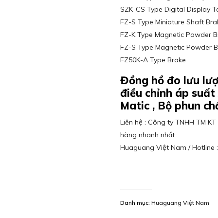
SZK-CS Type Digital Display T
FZ-S Type Miniature Shaft Bra
FZ-K Type Magnetic Powder B
FZ-S Type Magnetic Powder B
FZ50K-A Type Brake
Đồng hồ đo lưu lượ
điều chỉnh áp suất
Matic , Bộ phun ch
Liên hệ : Công ty TNHH TM KT 
hàng nhanh nhất.
Huaguang Việt Nam / Hotline 
Danh mục:
Huaguang Việt Nam