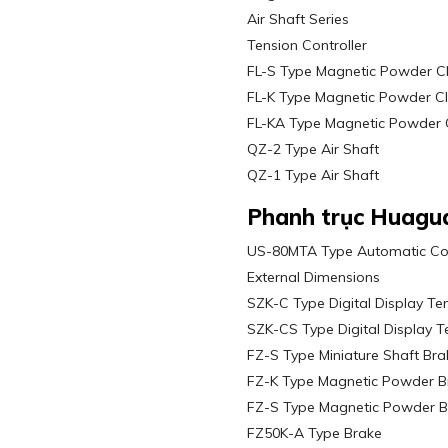
Air Shaft Series
Tension Controller
FL-S Type Magnetic Powder C
FL-K Type Magnetic Powder Cl
FL-KA Type Magnetic Powder 
QZ-2 Type Air Shaft
QZ-1 Type Air Shaft
Phanh trục Huagu
US-80MTA Type Automatic Cons
External Dimensions
SZK-C Type Digital Display Ten
SZK-CS Type Digital Display T
FZ-S Type Miniature Shaft Bra
FZ-K Type Magnetic Powder B
FZ-S Type Magnetic Powder B
FZ50K-A Type Brake