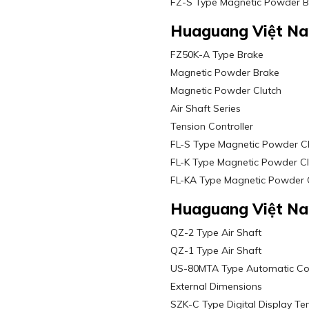
FZ-S Type Magnetic Powder B
Huaguang Việt N
FZ50K-A Type Brake
Magnetic Powder Brake
Magnetic Powder Clutch
Air Shaft Series
Tension Controller
FL-S Type Magnetic Powder C
FL-K Type Magnetic Powder Cl
FL-KA Type Magnetic Powder 
Huaguang Việt N
QZ-2 Type Air Shaft
QZ-1 Type Air Shaft
US-80MTA Type Automatic Cons
External Dimensions
SZK-C Type Digital Display Ten