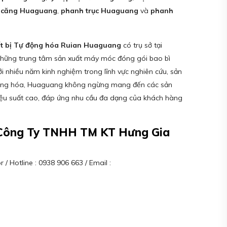
ực căng Huaguang
,
phanh trục Huaguang
và
phanh
ết bị Tự động hóa Ruian Huaguang
có trụ sở tại
những trung tâm sản xuất máy móc đóng gói bao bì
nhiều năm kinh nghiệm trong lĩnh vực nghiên cứu, sản
tự động hóa, Huaguang không ngừng mang đến các sản
hiệu suất cao, đáp ứng nhu cầu đa dạng của khách hàng
– Công Ty TNHH TM KT Hưng Gia
/ Hotline : 0938 906 663 / Email :