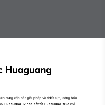
c Huaguang
yên cung cấp các giải pháp và thiết bị tự động hóa
hợp Huaguang
,
ly hợp bột từ Huaguang
,
trục khí