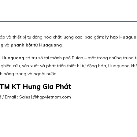
áp và thiết bị tự động hóa chất lượng cao, bao gồm:
ly hợp Huagua
ng
và
phanh bột từ Huaguang
.
an Huaguang
có trụ sở tại thành phố Ruian – một trong những trun
 nghiên cứu, sản xuất và phát triển thiết bị tự động hóa, Huaguang
ch hàng trong và ngoài nước.
 TM KT Hưng Gia Phát
63 / Email : Sales1@hgpvietnam.com