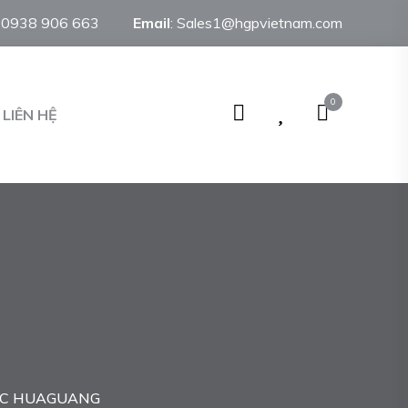
:
0938 906 663
Email
:
Sales1@hgpvietnam.com
0
LIÊN HỆ
C HUAGUANG