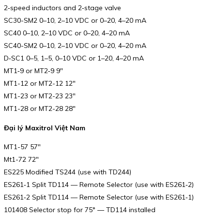
2‑speed inductors and 2‑stage valve
SC30-SM2 0–10, 2–10 VDC or 0–20, 4–20 mA
SC40 0–10, 2–10 VDC or 0–20, 4–20 mA
SC40-SM2 0–10, 2–10 VDC or 0–20, 4–20 mA
D‑SC1 0–5, 1–5, 0–10 VDC or 1–20, 4–20 mA
MT1‑9 or MT2‑9 9″
MT1-12 or MT2-12 12″
MT1-23 or MT2-23 23″
MT1-28 or MT2-28 28″
Đại lý Maxitrol Việt Nam
MT1-57 57″
Mt1-72 72″
ES225 Modified TS244 (use with TD244)
ES261‑1 Split TD114 — Remote Selector (use with ES261‑2)
ES261‑2 Split TD114 — Remote Selector (use with ES261‑1)
101408 Selector stop for 75° — TD114 installed