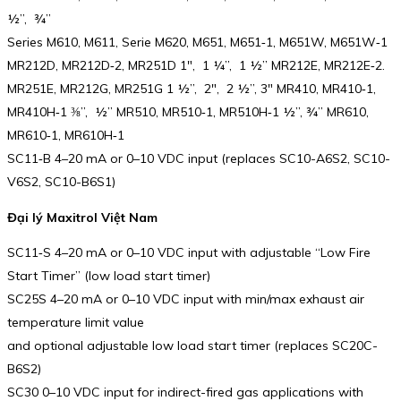
½”, ¾”
Series M610, M611, Serie M620, M651, M651‑1, M651W, M651W‑1
MR212D, MR212D‑2, MR251D 1″, 1 ¼”, 1 ½” MR212E, MR212E‑2.
MR251E, MR212G, MR251G 1 ½”, 2″, 2 ½”, 3″ MR410, MR410‑1,
MR410H‑1 ⅜”, ½” MR510, MR510‑1, MR510H‑1 ½”, ¾” MR610,
MR610‑1, MR610H‑1
SC11‑B 4–20 mA or 0–10 VDC input (replaces SC10-A6S2, SC10-
V6S2, SC10-B6S1)
Đại lý Maxitrol Việt Nam
SC11‑S 4–20 mA or 0–10 VDC input with adjustable “Low Fire
Start Timer” (low load start timer)
SC25S 4–20 mA or 0–10 VDC input with min/max exhaust air
temperature limit value
and optional adjustable low load start timer (replaces SC20C-
B6S2)
SC30 0–10 VDC input for indirect-fired gas applications with