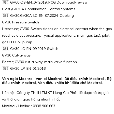
🇬🇧 GV60-DS-EN_07.2019_PCG DownloadPreview
GV30/GV30A Combination Control Systems
🇬🇧 GV30.GV30A-LC-EN-07.2024_Cooking
GV30 Pressure Switch
Literature; GV30-Switch closes an electrical contact when the gas
reaches a set pressure. Typical applications: main gas LED; pilot
gas LED; oil pump.
🇬🇧 GV30-LC-EN-09.2019-Switch
GV30 Cut-a-way
Poster; GV30 cut-a-way; main valve function.
🇬🇧 GV30-LP-EN-01.2016
Van ngắt Maxitrol, Van bi Maxitrol, Bộ điều chỉnh Maxitrol , Bộ
điều chỉnh Maxitrol, Van điều khiển khí điều chế Maxitrol.
Liên hệ : Công ty TNHH TM KT Hưng Gia Phát để được hỗ trợ giá
và thời gian giao hàng nhanh nhất.
Maxitrol / Hotline : 0938 906 663