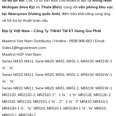
và bộ lọc khí
. Các cơ sở sản xuất của Maxitrol đặt tại
Đông Nam
Michigan (Hoa Kỳ)
và
Thale (Đức)
, cùng với
văn phòng khu vực
tại Abercynon (Vương quốc Anh)
, đảm bảo khả năng cung ứng
và hỗ trợ kỹ thuật toàn cầu.
Đại lý Việt Nam – Công Ty TNHH TM KT Hưng Gia Phát
Maxitrol Viet Nam Distributor / Hotline : 0938 906 663 / Email :
Sales1@hgpvietnam.com
Maxitrol HGP Viet Nam
Series M410, M411, Serie M420, M451, M451‑1, M451W, M451W‑1
⅜”, ½”
Series M510, M511, Serie M520, M551, M551‑1, M551W, M551W‑1
½”, ¾”
Series M610, M611, Serie M620, M651, M651‑1, M651W, M651W‑1
MR212D, MR212D‑2, MR251D 1″, 1 ¼”, 1 ½” MR212E, MR212E‑2.
MR251E, MR212G, MR251G 1 ½”, 2″, 2 ½”, 3″ MR410, MR410‑1,
MR410H‑1 ⅜”, ½” MR510, MR510‑1, MR510H‑1 ½”, ¾” MR610,
MR610‑1, MR610H‑1