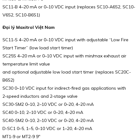
SC11‑B 4–20 mA or 0–10 VDC input (replaces SC10-A6S2, SC10-
V6S2, SC10-B6S1)
Đại lý Maxitrol Việt Nam
SC11‑S 4–20 mA or 0–10 VDC input with adjustable “Low Fire
Start Timer” (low load start timer)
SC25S 4–20 mA or 0–10 VDC input with min/max exhaust air
temperature limit value
and optional adjustable low load start timer (replaces SC20C-
B6S2)
SC30 0–10 VDC input for indirect-fired gas applications with
2‑speed inductors and 2‑stage valve
SC30-SM2 0–10, 2–10 VDC or 0–20, 4–20 mA
SC40 0–10, 2–10 VDC or 0–20, 4–20 mA
SC40-SM2 0–10, 2–10 VDC or 0–20, 4–20 mA
D‑SC1 0–5, 1–5, 0–10 VDC or 1–20, 4–20 mA
MT1‑9 or MT2‑9 9″