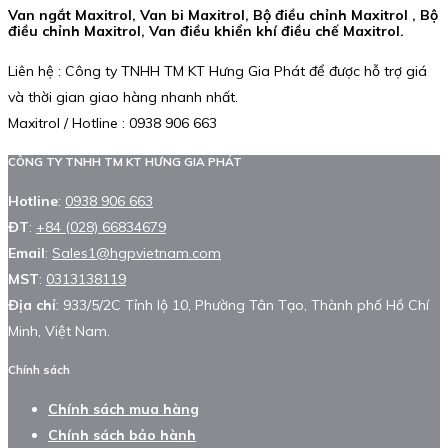
Van ngắt Maxitrol, Van bi Maxitrol, Bộ điều chỉnh Maxitrol , Bộ
điều chỉnh Maxitrol, Van điều khiển khí điều chế Maxitrol.
Liên hệ : Công ty TNHH TM KT Hưng Gia Phát để được hỗ trợ giá
và thời gian giao hàng nhanh nhất.
Maxitrol / Hotline : 0938 906 663
CÔNG TY TNHH TM KT HƯNG GIA PHÁT
Hotline
:
0938 906 663
ĐT
:
+84 (028) 66834679
Email
:
Sales1@hgpvietnam.com
MST
:
0313138119
Địa chỉ
: 933/5/2C Tỉnh lộ 10, Phường Tân Tạo, Thành phố Hồ Chí
Minh, Việt Nam.
Chính sách
Chính sách mua hàng
Chính sách bảo hành