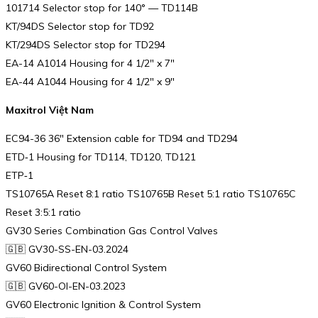
101714 Selector stop for 140° — TD114B
KT/94DS Selector stop for TD92
KT/294DS Selector stop for TD294
EA-14 A1014 Housing for 4 1/2″ x 7″
EA-44 A1044 Housing for 4 1/2″ x 9″
Maxitrol Việt Nam
EC94-36 36″ Extension cable for TD94 and TD294
ETD‑1 Housing for TD114, TD120, TD121
ETP‑1
TS10765A Reset 8:1 ratio TS10765B Reset 5:1 ratio TS10765C
Reset 3:5:1 ratio
GV30 Series Combination Gas Control Valves
🇬🇧 GV30-SS-EN-03.2024
GV60 Bidirectional Control System
🇬🇧 GV60-OI-EN-03.2023
GV60 Electronic Ignition & Control System