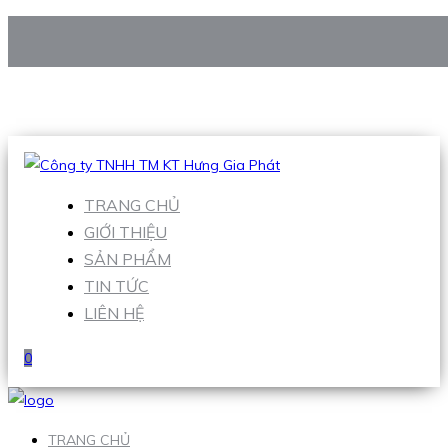
CÔNG TY TNHH TM KT HƯNG GIA PHÁT
Hotline
:
0938 906 663
Email
:
Sales1@hgpvietnam.com
TRANG CHỦ
GIỚI THIỆU
SẢN PHẨM
TIN TỨC
LIÊN HỆ
0
TRANG CHỦ