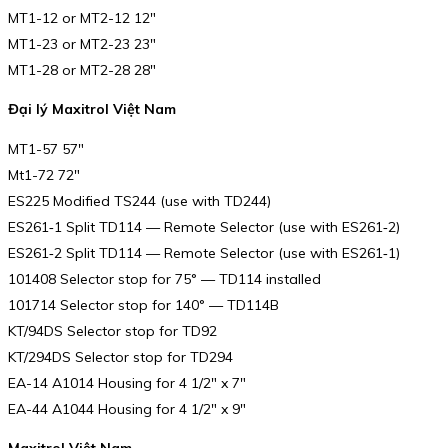
MT1-12 or MT2-12 12″
MT1-23 or MT2-23 23″
MT1-28 or MT2-28 28″
Đại lý Maxitrol Việt Nam
MT1-57 57″
Mt1-72 72″
ES225 Modified TS244 (use with TD244)
ES261‑1 Split TD114 — Remote Selector (use with ES261‑2)
ES261‑2 Split TD114 — Remote Selector (use with ES261‑1)
101408 Selector stop for 75° — TD114 installed
101714 Selector stop for 140° — TD114B
KT/94DS Selector stop for TD92
KT/294DS Selector stop for TD294
EA-14 A1014 Housing for 4 1/2″ x 7″
EA-44 A1044 Housing for 4 1/2″ x 9″