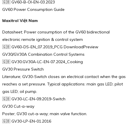
🇬🇧 GV60-B-OI-EN-03.2023
GV60 Power Consumption Guide
Maxitrol Việt Nam
Datasheet; Power consumption of the GV60 bidirectional
electronic remote ignition & control system
🇬🇧 GV60-DS-EN_07.2019_PCG DownloadPreview
GV30/GV30A Combination Control Systems
🇬🇧 GV30.GV30A-LC-EN-07.2024_Cooking
GV30 Pressure Switch
Literature; GV30-Switch closes an electrical contact when the gas
reaches a set pressure. Typical applications: main gas LED; pilot
gas LED; oil pump.
🇬🇧 GV30-LC-EN-09.2019-Switch
GV30 Cut-a-way
Poster; GV30 cut-a-way; main valve function.
🇬🇧 GV30-LP-EN-01.2016