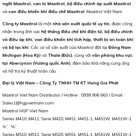
ngắt Maxitrol, van bi Maxitrol, bộ điều chỉnh áp suất Maxitrol
và
van điều khiển khí điều chế Maxitrol
. Maxitrol Việt Nam
Công ty Maxitrol
là một
nhà sản xuất quốc tế uy tín
, được công
nhận trong lĩnh vực
hệ thống điều chế khí điện tử, bộ điều chỉnh
và điều áp khí, van điều khiển khí tích hợp, thiết bị an toàn khí
và bộ lọc khí
. Các cơ sở sản xuất của Maxitrol đặt tại
Đông Nam
Michigan (Hoa Kỳ)
và
Thale (Đức)
, cùng với
văn phòng khu vực
tại Abercynon (Vương quốc Anh)
, đảm bảo khả năng cung ứng
và hỗ trợ kỹ thuật toàn cầu.
Đại lý Việt Nam – Công Ty TNHH TM KT Hưng Gia Phát
Maxitrol Viet Nam Distributor / Hotline : 0938 906 663 / Email :
Sales1@hgpvietnam.com
Maxitrol HGP Viet Nam
Series M410, M411, Serie M420, M451, M451‑1, M451W, M451W‑1
⅜”, ½”
Series M510, M511, Serie M520, M551, M551‑1, M551W, M551W‑1