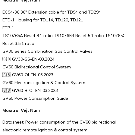
Maxitrol Việt Nam
EC94-36 36″ Extension cable for TD94 and TD294
ETD‑1 Housing for TD114, TD120, TD121
ETP‑1
TS10765A Reset 8:1 ratio TS10765B Reset 5:1 ratio TS10765C
Reset 3:5:1 ratio
GV30 Series Combination Gas Control Valves
🇬🇧 GV30-SS-EN-03.2024
GV60 Bidirectional Control System
🇬🇧 GV60-OI-EN-03.2023
GV60 Electronic Ignition & Control System
🇬🇧 GV60-B-OI-EN-03.2023
GV60 Power Consumption Guide
Maxitrol Việt Nam
Datasheet; Power consumption of the GV60 bidirectional
electronic remote ignition & control system