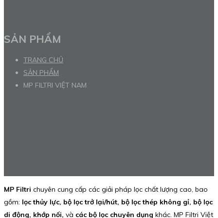
SẢN PHẨM
TRANG CHỦ
SẢN PHẨM
MP FILTRI VIỆT NAM
MP Filtri
chuyên cung cấp các giải pháp lọc chất lượng cao, bao
gồm:
lọc thủy lực, bộ lọc trở lại/hút, bộ lọc thép không gỉ, bộ lọc
di động, khớp nối,
và
các bộ lọc chuyên dụng
khác. MP Filtri Việt