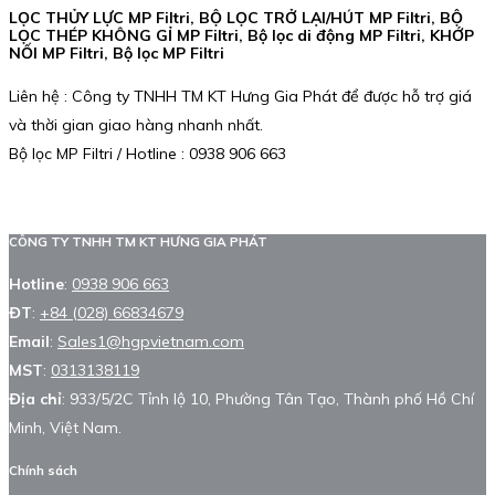
LỌC THỦY LỰC MP Filtri, BỘ LỌC TRỞ LẠI/HÚT MP Filtri, BỘ
LỌC THÉP KHÔNG GỈ MP Filtri, Bộ lọc di động MP Filtri, KHỚP
NỐI MP Filtri, Bộ lọc MP Filtri
Liên hệ : Công ty TNHH TM KT Hưng Gia Phát để được hỗ trợ giá
và thời gian giao hàng nhanh nhất.
Bộ lọc MP Filtri / Hotline : 0938 906 663
CÔNG TY TNHH TM KT HƯNG GIA PHÁT
Hotline
:
0938 906 663
ĐT
:
+84 (028) 66834679
Email
:
Sales1@hgpvietnam.com
MST
:
0313138119
Địa chỉ
: 933/5/2C Tỉnh lộ 10, Phường Tân Tạo, Thành phố Hồ Chí
Minh, Việt Nam.
Chính sách