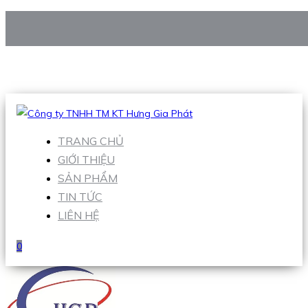
CÔNG TY TNHH TM KT HƯNG GIA PHÁT
Hotline
:
0938 906 663
Email
:
Sales1@hgpvietnam.com
TRANG CHỦ
GIỚI THIỆU
SẢN PHẨM
TIN TỨC
LIÊN HỆ
0