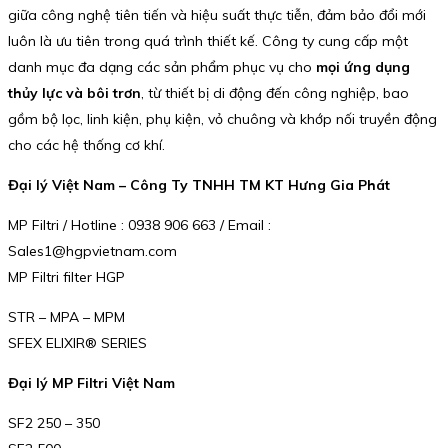
giữa công nghệ tiên tiến và hiệu suất thực tiễn, đảm bảo đổi mới
luôn là ưu tiên trong quá trình thiết kế. Công ty cung cấp một
danh mục đa dạng các sản phẩm phục vụ cho
mọi ứng dụng
thủy lực và bôi trơn
, từ thiết bị di động đến công nghiệp, bao
gồm bộ lọc, linh kiện, phụ kiện, vỏ chuông và khớp nối truyền động
cho các hệ thống cơ khí.
Đại lý Việt Nam – Công Ty TNHH TM KT Hưng Gia Phát
MP Filtri / Hotline : 0938 906 663 / Email :
Sales1@hgpvietnam.com
MP Filtri filter HGP
STR – MPA – MPM
SFEX ELIXIR® SERIES
Đại lý MP Filtri Việt Nam
SF2 250 – 350