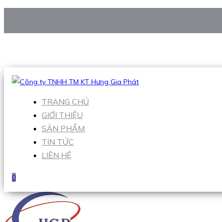
CÔNG TY TNHH TM KT HƯNG GIA PHÁT
Hotline
:
0938 906 663
Email
:
Sales1@hgpvietnam.com
TRANG CHỦ
GIỚI THIỆU
SẢN PHẨM
TIN TỨC
LIÊN HỆ
0