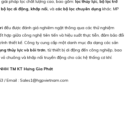
giải pháp lọc chất lượng cao, bao gồm:
lọc thủy lực, bộ lọc trở
 bộ lọc di động, khớp nối,
và
các bộ lọc chuyên dụng
khác. MP
ri
đều được đánh giá nghiêm ngặt thông qua các thử nghiệm
t hợp giữa công nghệ tiên tiến và hiệu suất thực tiễn, đảm bảo đổi
 trình thiết kế. Công ty cung cấp một danh mục đa dạng các sản
ng thủy lực và bôi trơn
, từ thiết bị di động đến công nghiệp, bao
n, vỏ chuông và khớp nối truyền động cho các hệ thống cơ khí.
 TNHH TM KT Hưng Gia Phát
6 663 / Email : Sales1@hgpvietnam.com