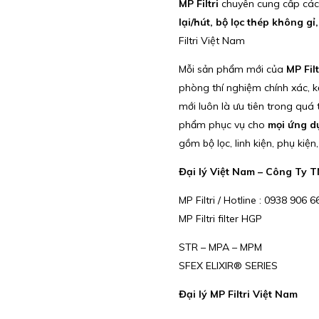
MP Filtri
chuyên cung cấp các 
lại/hút, bộ lọc thép không gỉ,
Filtri Việt Nam
Mỗi sản phẩm mới của
MP Filt
phòng thí nghiệm chính xác, kế
mới luôn là ưu tiên trong quá
phẩm phục vụ cho
mọi ứng dụ
gồm bộ lọc, linh kiện, phụ kiệ
Đại lý Việt Nam – Công Ty
MP Filtri / Hotline : 0938 90
MP Filtri filter HGP
STR – MPA – MPM
SFEX ELIXIR® SERIES
Đại lý MP Filtri Việt Nam