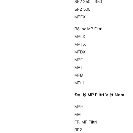
SF2 250 – 350
SF2 500
MPFX
Bộ lọc MP Filtri
MPLX
MPTX
MFBX
MPF
MPT
MFB
MDH
Đại lý MP Filtri Việt Nam
MPH
MPI
FRI MP Filtri
RF2