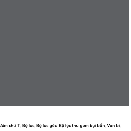
ướm chữ T
,
Bộ lọc
,
Bộ lọc góc
,
Bộ lọc thu gom bụi bẩn
,
Van bi
,