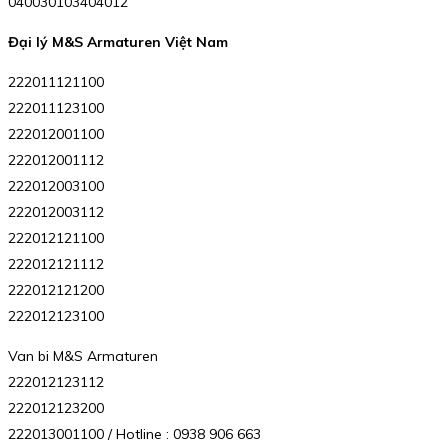
040030103404012
Đại lý M&S Armaturen Việt Nam
222011121100
222011123100
222012001100
222012001112
222012003100
222012003112
222012121100
222012121112
222012121200
222012123100
Van bi M&S Armaturen
222012123112
222012123200
222013001100 / Hotline : 0938 906 663