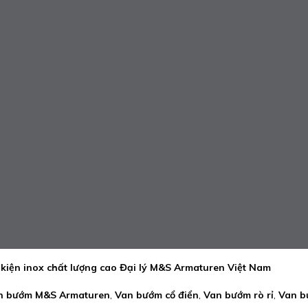
kiện inox chất lượng cao Đại lý M&S Armaturen Việt Nam
n bướm M&S Armaturen
,
Van bướm cổ điển
,
Van bướm rò rỉ
,
Van b