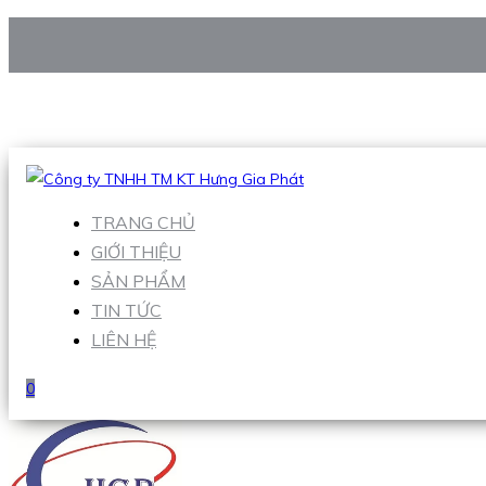
CÔNG TY TNHH TM KT HƯNG GIA PHÁT
Hotline
:
0938 906 663
Email
:
Sales1@hgpvietnam.com
TRANG CHỦ
GIỚI THIỆU
SẢN PHẨM
TIN TỨC
LIÊN HỆ
0