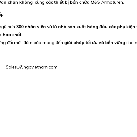
Van chân không
, cùng
các thiết bị bồn chứa
M&S Armaturen.
ấp
 ngũ hơn
300 nhân viên
và là
nhà sản xuất hàng đầu các phụ kiện 
à hóa chất
.
ngừng đổi mới, đảm bảo mang đến
giải pháp tối ưu và bền vững
cho m
mail : Sales1@hgpvietnam.com