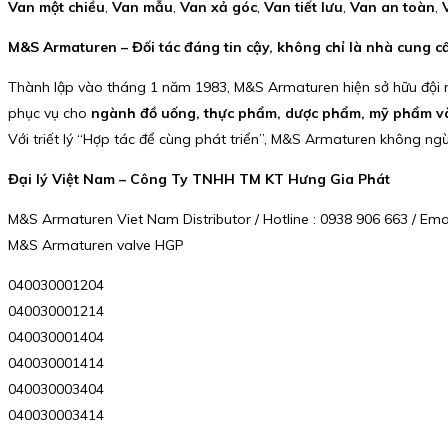
Van một chiều
,
Van mẫu
,
Van xả góc
,
Van tiết lưu
,
Van an toàn
,
M&S Armaturen – Đối tác đáng tin cậy, không chỉ là nhà cung c
Thành lập vào tháng 1 năm 1983, M&S Armaturen hiện sở hữu đội
phục vụ cho
ngành đồ uống, thực phẩm, dược phẩm, mỹ phẩm v
Với triết lý “Hợp tác để cùng phát triển”, M&S Armaturen không 
Đại lý Việt Nam – Công Ty TNHH TM KT Hưng Gia Phát
M&S Armaturen Viet Nam Distributor / Hotline : 0938 906 663 / E
M&S Armaturen valve HGP
040030001204
040030001214
040030001404
040030001414
040030003404
040030003414