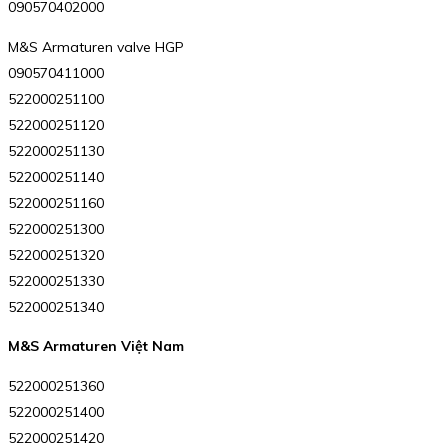
090570402000
M&S Armaturen valve HGP
090570411000
522000251100
522000251120
522000251130
522000251140
522000251160
522000251300
522000251320
522000251330
522000251340
M&S Armaturen Việt Nam
522000251360
522000251400
522000251420