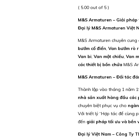
( 5.00 out of 5 )
M&S Armaturen – Giải pháp t
Đại lý M&S Armaturen Việt 
M&S Armaturen chuyên cung
bướm cổ điển
,
Van bướm rò r
Van bi
,
Van một chiều
,
Van 
các thiết bị bồn chứa
M&S Ar
M&S Armaturen – Đối tác đán
Thành lập vào tháng 1 năm 1
nhà sản xuất hàng đầu các p
chuyên biệt phục vụ cho
ngàn
Với triết lý “Hợp tác để cùn
đến
giải pháp tối ưu và bền
Đại lý Việt Nam – Công Ty