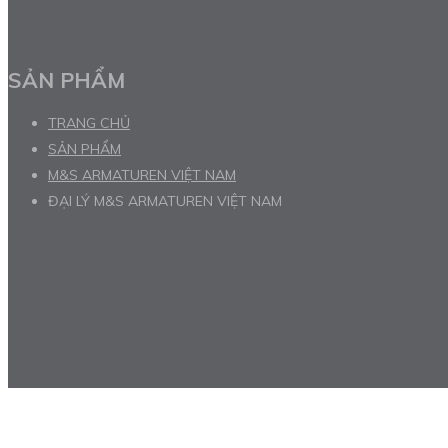
SẢN PHẨM
TRANG CHỦ
SẢN PHẨM
M&S ARMATUREN VIỆT NAM
ĐẠI LÝ M&S ARMATUREN VIỆT NAM