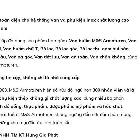
oàn diện cho hệ thống van và phụ kiện inox chất lượng cao
Nam
 cấp đa dạng sản phẩm bao gồm:
Van bướm M&S Armaturen
,
Van
ỉ
,
Van bướm chữ T
,
Bộ lọc
,
Bộ lọc góc
,
Bộ lọc thu gom bụi bẩn
,
mẫu
,
Van xả góc
,
Van tiết lưu
,
Van an toàn
,
Van chân không
, cùng
maturen.
g tin cậy, không chỉ là nhà cung cấp
983, M&S Armaturen hiện sở hữu đội ngũ hơn
300 nhân viên
và là
hụ kiện thép không gỉ chất lượng cao
, cùng nhiều bộ phận
h đồ uống, thực phẩm, dược phẩm, mỹ phẩm và hóa chất
.
g phát triển”, M&S Armaturen không ngừng đổi mới, đảm bảo mang
 vững
cho mọi đối tác trên toàn cầu.
 TNHH TM KT Hưng Gia Phát