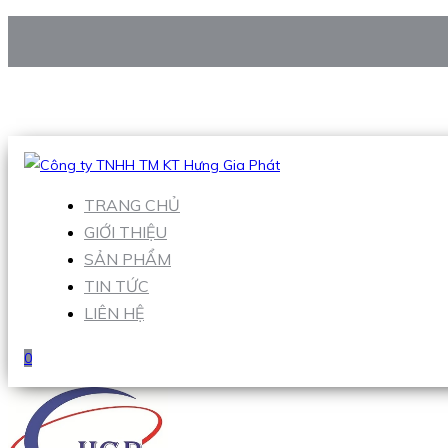
CÔNG TY TNHH TM KT HƯNG GIA PHÁT
Hotline
:
0938 906 663
Email
:
Sales1@hgpvietnam.com
TRANG CHỦ
GIỚI THIỆU
SẢN PHẨM
TIN TỨC
LIÊN HỆ
0