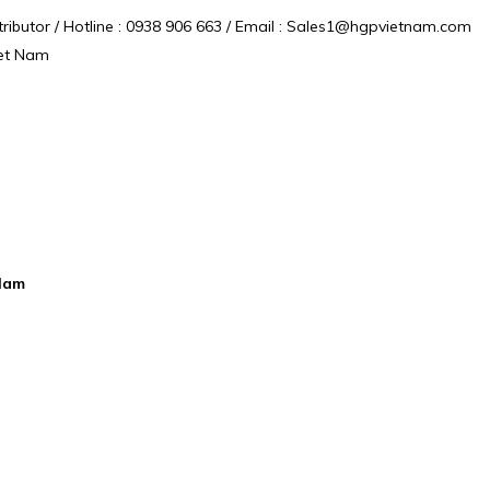
ibutor / Hotline : 0938 906 663 / Email : Sales1@hgpvietnam.com
et Nam
Nam