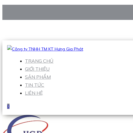
CÔNG TY TNHH TM KT HƯNG GIA PHÁT
Hotline
:
0938 906 663
Email
:
Sales1@hgpvietnam.com
TRANG CHỦ
GIỚI THIỆU
SẢN PHẨM
TIN TỨC
LIÊN HỆ
0