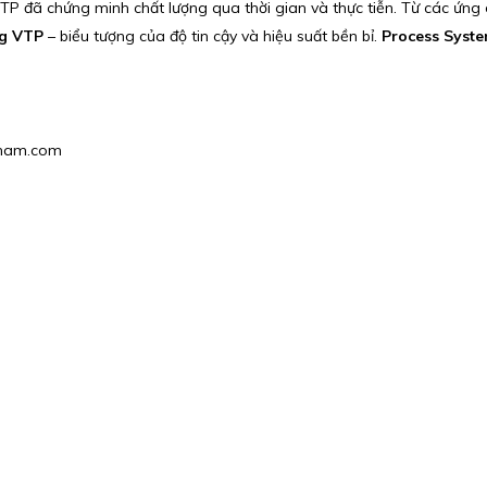
TP đã chứng minh chất lượng qua thời gian và thực tiễn. Từ các ứng
g VTP
– biểu tượng của độ tin cậy và hiệu suất bền bỉ.
Process Syst
etnam.com