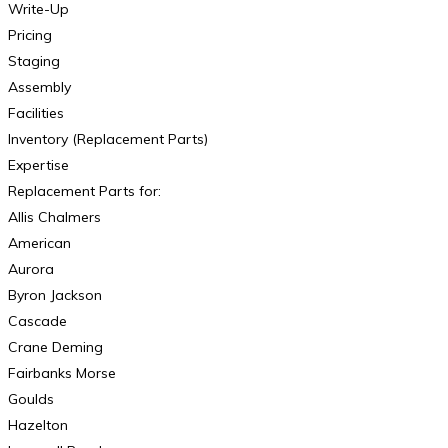
Write-Up
Pricing
Staging
Assembly
Facilities
Inventory (Replacement Parts)
Expertise
Replacement Parts for:
Allis Chalmers
American
Aurora
Byron Jackson
Cascade
Crane Deming
Fairbanks Morse
Goulds
Hazelton