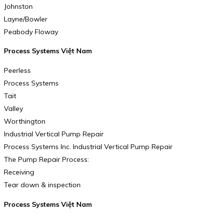
Johnston
Layne/Bowler
Peabody Floway
Process Systems Việt Nam
Peerless
Process Systems
Tait
Valley
Worthington
Industrial Vertical Pump Repair
Process Systems Inc. Industrial Vertical Pump Repair
The Pump Repair Process:
Receiving
Tear down & inspection
Process Systems Việt Nam