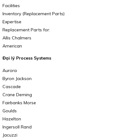
Facilities
Inventory (Replacement Parts)
Expertise
Replacement Parts for:
Allis Chalmers
American
Đại lý Process Systems
Aurora
Byron Jackson
Cascade
Crane Deming
Fairbanks Morse
Goulds
Hazelton
Ingersoll Rand
Jacuzzi