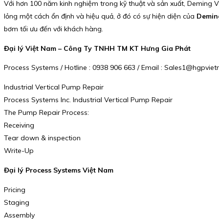
Với hơn 100 năm kinh nghiệm trong kỹ thuật và sản xuất, Deming V
lỏng một cách ổn định và hiệu quả, ở đó có sự hiện diện của
Demin
bơm tối ưu đến với khách hàng.
Đại lý Việt Nam – Công Ty TNHH TM KT Hưng Gia Phát
Process Systems / Hotline : 0938 906 663 / Email : Sales1@hgpvi
Industrial Vertical Pump Repair
Process Systems Inc. Industrial Vertical Pump Repair
The Pump Repair Process:
Receiving
Tear down & inspection
Write-Up
Đại lý Process Systems Việt Nam
Pricing
Staging
Assembly