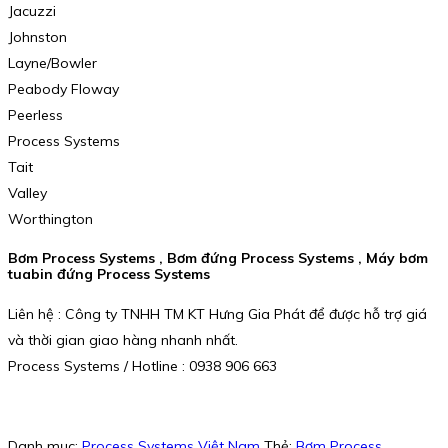
Jacuzzi
Johnston
Layne/Bowler
Peabody Floway
Peerless
Process Systems
Tait
Valley
Worthington
Bơm Process Systems , Bơm đứng Process Systems , Máy bơm
tuabin đứng Process Systems
Liên hệ : Công ty TNHH TM KT Hưng Gia Phát để được hỗ trợ giá
và thời gian giao hàng nhanh nhất.
Process Systems / Hotline : 0938 906 663
Danh mục:
Process Systems Việt Nam
Thẻ:
Bơm Process