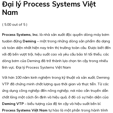
Đại lý Process Systems Việt
Nam
( 5.00 out of 5 )
Process Systems, Inc.
là nhà sản xuất độc quyền dòng máy bơm
tuabin đứng
Deming
– một trong những dòng sản phẩm đa dạng
và toàn diện nhất hiện nay trên thị trường toàn cầu. Được biết đến
với độ bền vượt trội, hiệu suất cao và yêu cầu bảo trì tối thiểu, các
dòng bơm của Deming đã trở thành lựa chọn tin cậy trong nhiều
lĩnh vực. Đại lý Process Systems Việt Nam
Với hơn 100 năm kinh nghiệm trong kỹ thuật và sản xuất, Deming
VTP đã chứng minh chất lượng qua thời gian và thực tiễn. Từ các
ứng dụng công nghiệp đến nông nghiệp, nơi nào cần truyền dẫn
chất lỏng một cách ổn định và hiệu quả, ở đó có sự hiện diện của
Deming VTP
– biểu tượng của độ tin cậy và hiệu suất bền bỉ.
Process Systems Việt Nam
tự hào là một phần trong hành trình