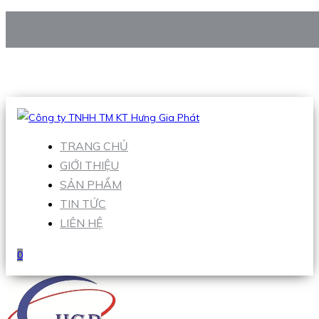
CÔNG TY TNHH TM KT HƯNG GIA PHÁT
Hotline
:
0938 906 663
Email
:
Sales1@hgpvietnam.com
TRANG CHỦ
GIỚI THIỆU
SẢN PHẨM
TIN TỨC
LIÊN HỆ
0