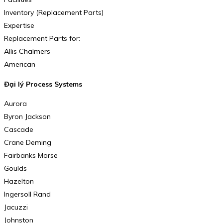
Inventory (Replacement Parts)
Expertise
Replacement Parts for:
Allis Chalmers
American
Đại lý Process Systems
Aurora
Byron Jackson
Cascade
Crane Deming
Fairbanks Morse
Goulds
Hazelton
Ingersoll Rand
Jacuzzi
Johnston