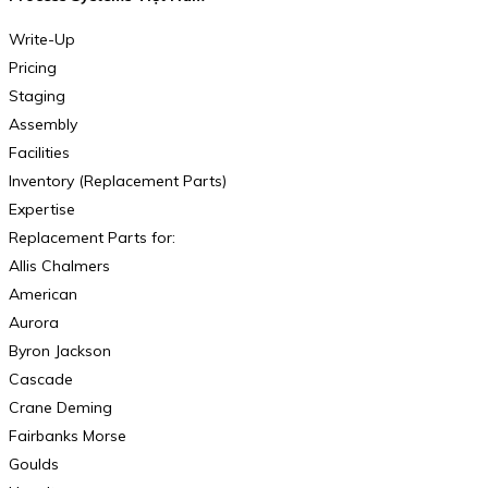
Write-Up
Pricing
Staging
Assembly
Facilities
Inventory (Replacement Parts)
Expertise
Replacement Parts for:
Allis Chalmers
American
Aurora
Byron Jackson
Cascade
Crane Deming
Fairbanks Morse
Goulds