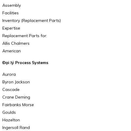
Assembly
Facilities
Inventory (Replacement Parts)
Expertise
Replacement Parts for:
Allis Chalmers
American
Đại lý Process Systems
Aurora
Byron Jackson
Cascade
Crane Deming
Fairbanks Morse
Goulds
Hazelton
Ingersoll Rand