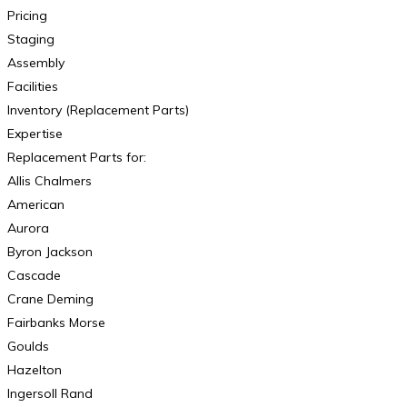
Pricing
Staging
Assembly
Facilities
Inventory (Replacement Parts)
Expertise
Replacement Parts for:
Allis Chalmers
American
Aurora
Byron Jackson
Cascade
Crane Deming
Fairbanks Morse
Goulds
Hazelton
Ingersoll Rand