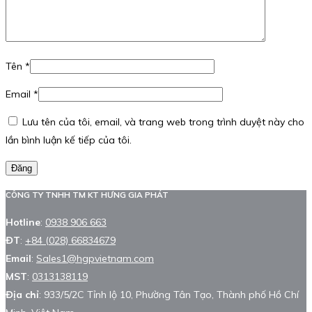
Tên
*
Email
*
Lưu tên của tôi, email, và trang web trong trình duyệt này cho
lần bình luận kế tiếp của tôi.
Đăng
CÔNG TY TNHH TM KT HƯNG GIA PHÁT
Hotline
:
0938 906 663
ĐT
:
+84 (028) 66834679
Email
:
Sales1@hgpvietnam.com
MST
:
0313138119
Địa chỉ
: 933/5/2C Tỉnh lộ 10, Phường Tân Tạo, Thành phố Hồ Chí