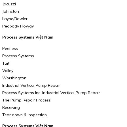
Jacuzzi
Johnston
Layne/Bowler
Peabody Floway
Process Systems Việt Nam
Peerless
Process Systems
Tait
Valley
Worthington
Industrial Vertical Pump Repair
Process Systems Inc. Industrial Vertical Pump Repair
The Pump Repair Process:
Receiving
Tear down & inspection
Process Systems Việt Nam