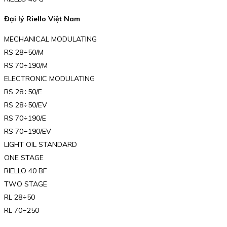
Đại lý Riello Việt Nam
MECHANICAL MODULATING
RS 28÷50/M
RS 70÷190/M
ELECTRONIC MODULATING
RS 28÷50/E
RS 28÷50/EV
RS 70÷190/E
RS 70÷190/EV
LIGHT OIL STANDARD
ONE STAGE
RIELLO 40 BF
TWO STAGE
RL 28÷50
RL 70÷250