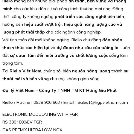
Riello mang đến những giải pháp
an toàn, bền vững và thông
minh
cho các khu dân cư và công trình thương mại nhẹ. Đồng
thời, công ty không ngừng
phát triển các công nghệ tiên tiến
,
hướng đến
hiệu suất vượt trội, hiệu quả năng lượng cao và
lượng phát thải thấp
cho các ngành công nghiệp.
Với tinh thần đổi mới không ngừng, Riello chủ động
đón nhận
thách thức của hiện tại
và
dự đoán nhu cầu của tương lai
, luôn
đặt
sự quan tâm đến môi trường và chất lượng cuộc sống
làm
trọng tâm.
Tại
Riello Việt Nam
, chúng tôi biến
nguồn năng lượng
thành
sự
thoải mái và bền vững
cho mọi không gian sống.
Đại lý Việt Nam – Công Ty TNHH TM KT Hưng Gia Phát
Riello / Hotline : 0938 906 663 / Email : Sales1@hgpvietnam.com
ELECTRONIC MODULATING WITH FGR
RS 300÷800/EV FGR
GAS PREMIX ULTRA LOW NOX