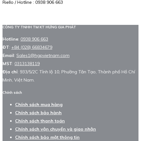
Riello / Hotline : 0938 906 663
CÔNG TY TNHH TM KT HƯNG GIA PHÁT
Hotline
:
0938 906 663
ĐT
:
+84 (028) 66834679
Email
:
Sales1@hgpvietnam.com
MST
:
0313138119
Địa chỉ
: 933/5/2C Tỉnh lộ 10, Phường Tân Tạo, Thành phố Hồ Chí
Minh, Việt Nam.
Chính sách
Chính sách mua hàng
Chính sách bảo hành
Chính sách thanh toán
Chính sách vận chuyển và giao nhận
Chính sách bảo mật thông tin