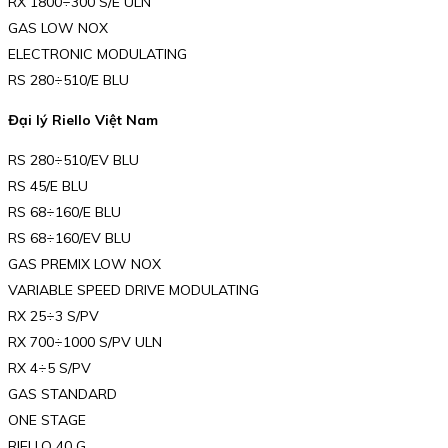
RX 1800÷300 S/E ULN
GAS LOW NOX
ELECTRONIC MODULATING
RS 280÷510/E BLU
Đại lý Riello Việt Nam
RS 280÷510/EV BLU
RS 45/E BLU
RS 68÷160/E BLU
RS 68÷160/EV BLU
GAS PREMIX LOW NOX
VARIABLE SPEED DRIVE MODULATING
RX 25÷3 S/PV
RX 700÷1000 S/PV ULN
RX 4÷5 S/PV
GAS STANDARD
ONE STAGE
RIELLO 40 G