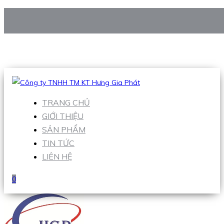
CÔNG TY TNHH TM KT HƯNG GIA PHÁT
Hotline
:
0938 906 663
Email
:
Sales1@hgpvietnam.com
TRANG CHỦ
GIỚI THIỆU
SẢN PHẨM
TIN TỨC
LIÊN HỆ
0