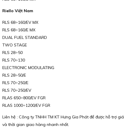
Riello Việt Nam
RLS 68÷160/EV MX
RLS 68÷160/E MX
DUAL FUEL STANDARD
TWO STAGE
RLS 28÷50
RLS 70÷130
ELECTRONIC MODULATING
RLS 28÷50/E
RLS 70÷250/E
RLS 70÷250/EV
RLAS 650÷800/EV FGR
RLAS 1000÷1200/EV FGR
Liên hệ : Công ty TNHH TM KT Hưng Gia Phát để được hỗ trợ giá
và thời gian giao hàng nhanh nhất.