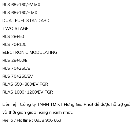
RLS 68÷160/EV MX
RLS 68÷160/E MX
DUAL FUEL STANDARD
TWO STAGE
RLS 28÷50
RLS 70÷130
ELECTRONIC MODULATING
RLS 28÷50/E
RLS 70÷250/E
RLS 70÷250/EV
RLAS 650÷800/EV FGR
RLAS 1000÷1200/EV FGR
Liên hệ : Công ty TNHH TM KT Hưng Gia Phát để được hỗ trợ giá
và thời gian giao hàng nhanh nhất.
Riello / Hotline : 0938 906 663