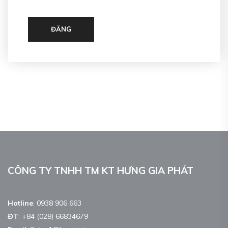
ĐĂNG
CÔNG TY TNHH TM KT HƯNG GIA PHÁT
Hotline
:
0938 906 663
ĐT
:
+84 (028) 66834679