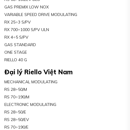
GAS PREMIX LOW NOX
VARIABLE SPEED DRIVE MODULATING
RX 25÷3 S/PV
RX 700÷1000 S/PV ULN
RX 4÷5 S/PV
GAS STANDARD
ONE STAGE
RIELLO 40 G
Đại lý Riello Việt Nam
MECHANICAL MODULATING
RS 28÷50/M
RS 70÷190/M
ELECTRONIC MODULATING
RS 28÷50/E
RS 28÷50/EV
RS 70÷190/E