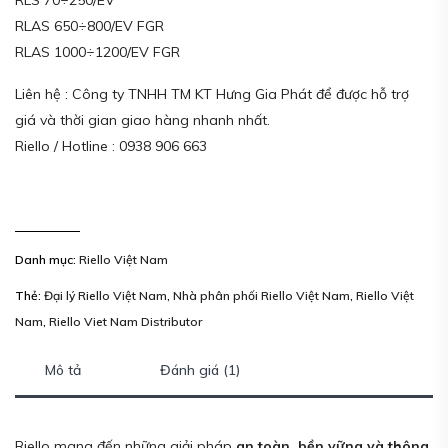
RLS 70÷250/EV
RLAS 650÷800/EV FGR
RLAS 1000÷1200/EV FGR
Liên hệ : Công ty TNHH TM KT Hưng Gia Phát để được hỗ trợ
giá và thời gian giao hàng nhanh nhất.
Riello / Hotline : 0938 906 663
Danh mục:
Riello Việt Nam
Thẻ:
Đại lý Riello Việt Nam
,
Nhà phân phối Riello Việt Nam
,
Riello Việt
Nam
,
Riello Viet Nam Distributor
Mô tả
Đánh giá (1)
Riello mang đến những giải pháp
an toàn, bền vững và thông