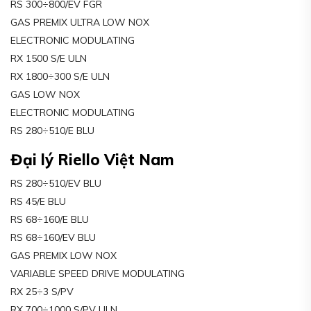
RS 300÷800/EV FGR
GAS PREMIX ULTRA LOW NOX
ELECTRONIC MODULATING
RX 1500 S/E ULN
RX 1800÷300 S/E ULN
GAS LOW NOX
ELECTRONIC MODULATING
RS 280÷510/E BLU
Đại lý Riello Việt Nam
RS 280÷510/EV BLU
RS 45/E BLU
RS 68÷160/E BLU
RS 68÷160/EV BLU
GAS PREMIX LOW NOX
VARIABLE SPEED DRIVE MODULATING
RX 25÷3 S/PV
RX 700÷1000 S/PV ULN