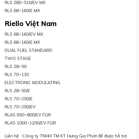
RLS 280÷510/EV MX
RLS 68÷160/E MX
Riello Việt Nam
RLS 68÷160/EV MX
RLS 68÷160/E MX
DUAL FUEL STANDARD
TWO STAGE
RLS 28÷50
RLS 70÷130
ELECTRONIC MODULATING
RLS 28÷50/E
RLS 70÷250/E
RLS 70÷250/EV
RLAS 650÷800/EV FGR
RLAS 1000÷1200/EV FGR
Liên hệ : Công ty TNHH TM KT Hưng Gia Phát để được hỗ trợ