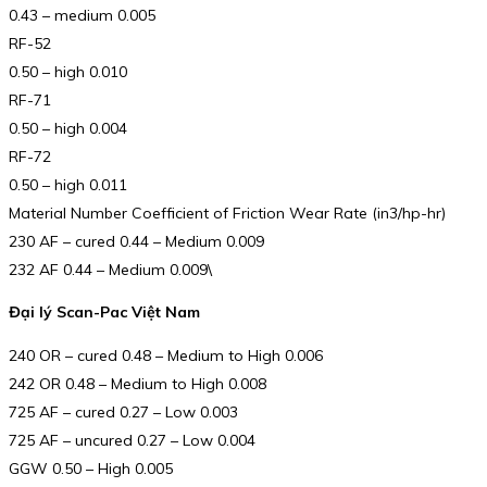
0.43 – medium 0.005
RF-52
0.50 – high 0.010
RF-71
0.50 – high 0.004
RF-72
0.50 – high 0.011
Material Number Coefficient of Friction Wear Rate (in3/hp-hr)
230 AF – cured 0.44 – Medium 0.009
232 AF 0.44 – Medium 0.009\
Đại lý Scan-Pac Việt Nam
240 OR – cured 0.48 – Medium to High 0.006
242 OR 0.48 – Medium to High 0.008
725 AF – cured 0.27 – Low 0.003
725 AF – uncured 0.27 – Low 0.004
GGW 0.50 – High 0.005