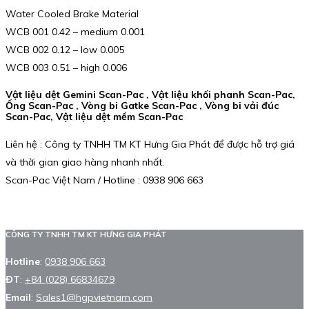
Water Cooled Brake Material
WCB 001 0.42 – medium 0.001
WCB 002 0.12 – low 0.005
WCB 003 0.51 – high 0.006
Vật liệu dệt Gemini Scan-Pac , Vật liệu khối phanh Scan-Pac,
Ống Scan-Pac , Vòng bi Gatke Scan-Pac , Vòng bi vải đúc
Scan-Pac, Vật liệu dệt mềm Scan-Pac
Liên hệ : Công ty TNHH TM KT Hưng Gia Phát để được hỗ trợ giá
và thời gian giao hàng nhanh nhất.
Scan-Pac Việt Nam / Hotline : 0938 906 663
CÔNG TY TNHH TM KT HƯNG GIA PHÁT
Hotline
:
0938 906 663
ĐT
:
+84 (028) 66834679
Email
:
Sales1@hgpvietnam.com