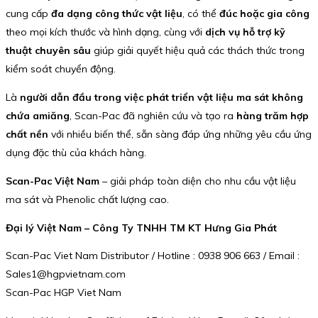
cung cấp
đa dạng công thức vật liệu
, có thể
đúc hoặc gia công
theo mọi kích thước và hình dạng, cùng với
dịch vụ hỗ trợ kỹ
thuật chuyên sâu
giúp giải quyết hiệu quả các thách thức trong
kiểm soát chuyển động.
Là
người dẫn đầu trong việc phát triển vật liệu ma sát không
chứa amiăng
, Scan-Pac đã nghiên cứu và tạo ra
hàng trăm hợp
chất nền
với nhiều biến thể, sẵn sàng đáp ứng những yêu cầu ứng
dụng đặc thù của khách hàng.
Scan-Pac Việt Nam
– giải pháp toàn diện cho nhu cầu vật liệu
ma sát và Phenolic chất lượng cao.
Đại lý Việt Nam – Công Ty TNHH TM KT Hưng Gia Phát
Scan-Pac Viet Nam Distributor / Hotline : 0938 906 663 / Email :
Sales1@hgpvietnam.com
Scan-Pac HGP Viet Nam