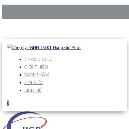
CÔNG TY TNHH TM KT HƯNG GIA PHÁT
Hotline
:
0938 906 663
Email
:
Sales1@hgpvietnam.com
TRANG CHỦ
GIỚI THIỆU
SẢN PHẨM
TIN TỨC
LIÊN HỆ
0