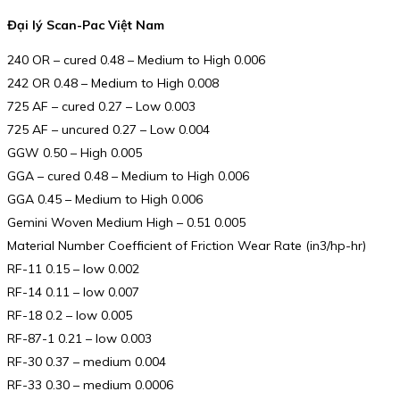
Đại lý Scan-Pac Việt Nam
240 OR – cured 0.48 – Medium to High 0.006
242 OR 0.48 – Medium to High 0.008
725 AF – cured 0.27 – Low 0.003
725 AF – uncured 0.27 – Low 0.004
GGW 0.50 – High 0.005
GGA – cured 0.48 – Medium to High 0.006
GGA 0.45 – Medium to High 0.006
Gemini Woven Medium High – 0.51 0.005
Material Number Coefficient of Friction Wear Rate (in3/hp-hr)
RF-11 0.15 – low 0.002
RF-14 0.11 – low 0.007
RF-18 0.2 – low 0.005
RF-87-1 0.21 – low 0.003
RF-30 0.37 – medium 0.004
RF-33 0.30 – medium 0.0006