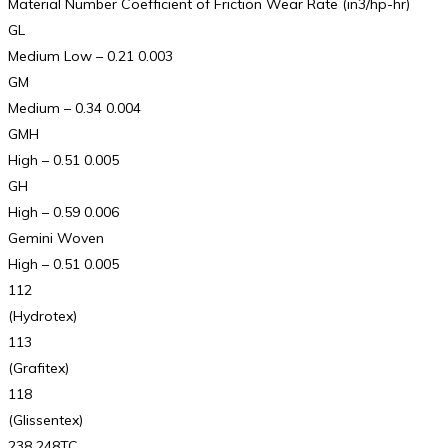
Material Number Coefficient of Friction Wear Rate (in3/hp-hr)
GL
Medium Low – 0.21 0.003
GM
Medium – 0.34 0.004
GMH
High – 0.51 0.005
GH
High – 0.59 0.006
Gemini Woven
High – 0.51 0.005
112
(Hydrotex)
113
(Grafitex)
118
(Glissentex)
238 248TC