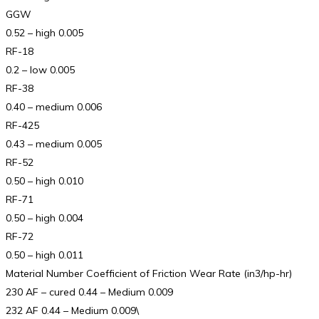
GGW
0.52 – high 0.005
RF-18
0.2 – low 0.005
RF-38
0.40 – medium 0.006
RF-425
0.43 – medium 0.005
RF-52
0.50 – high 0.010
RF-71
0.50 – high 0.004
RF-72
0.50 – high 0.011
Material Number Coefficient of Friction Wear Rate (in3/hp-hr)
230 AF – cured 0.44 – Medium 0.009
232 AF 0.44 – Medium 0.009\