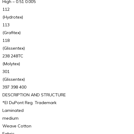
High – 0.51 0.005
112
(Hydrotex)
113
(Grafitex)
118
(Glissentex)
238 248TC
(Molytex)
301
(Glissentex)
397 398 400
DESCRIPTION AND STRUCTURE
*EI DuPont Reg. Trademark
Laminated
medium
Weave Cotton
Fabric