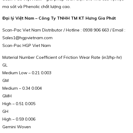
ma sát và Phenolic chất lượng cao.
Đại lý Việt Nam – Công Ty TNHH TM KT Hưng Gia Phát
Scan-Pac Viet Nam Distributor / Hotline : 0938 906 663 / Email :
Sales1@hgpvietnam.com
Scan-Pac HGP Viet Nam
Material Number Coefficient of Friction Wear Rate (in3/hp-hr)
GL
Medium Low – 0.21 0.003
GM
Medium – 0.34 0.004
GMH
High – 0.51 0.005
GH
High – 0.59 0.006
Gemini Woven