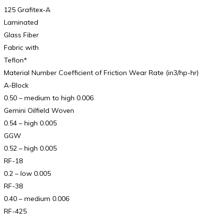
125 Grafitex-A
Laminated
Glass Fiber
Fabric with
Teflon*
Material Number Coefficient of Friction Wear Rate (in3/hp-hr)
A-Block
0.50 – medium to high 0.006
Gemini Oilfield Woven
0.54 – high 0.005
GGW
0.52 – high 0.005
RF-18
0.2 – low 0.005
RF-38
0.40 – medium 0.006
RF-425