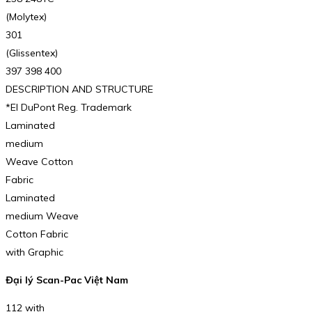
(Molytex)
301
(Glissentex)
397 398 400
DESCRIPTION AND STRUCTURE
*EI DuPont Reg. Trademark
Laminated
medium
Weave Cotton
Fabric
Laminated
medium Weave
Cotton Fabric
with Graphic
Đại lý Scan-Pac Việt Nam
112 with