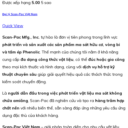
Được xếp hạng
5.00
5 sao
Đại lý Scan-Pac Việt Nam
Quick View
Scan-Pac Mfg., Inc.
tự hào là đơn vị tiên phong trong lĩnh vực
phát triển và sản xuất các sản phẩm ma sát hữu cơ, vòng bi
và tấm ép Phenolic
. Thế mạnh của chúng tôi nằm ở khả năng
cung cấp
đa dạng công thức vật liệu
, có thể
đúc hoặc gia công
theo mọi kích thước và hình dạng, cùng với
dịch vụ hỗ trợ kỹ
thuật chuyên sâu
giúp giải quyết hiệu quả các thách thức trong
kiểm soát chuyển động.
Là
người dẫn đầu trong việc phát triển vật liệu ma sát không
chứa amiăng
, Scan-Pac đã nghiên cứu và tạo ra
hàng trăm hợp
chất nền
với nhiều biến thể, sẵn sàng đáp ứng những yêu cầu ứng
dụng đặc thù của khách hàng.
Scan-Pac Việt Nam
– giải pháp toàn diện cho nhu cầu vật liệu