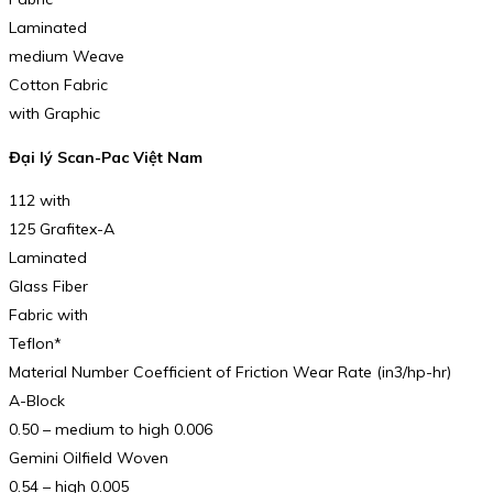
Laminated
medium Weave
Cotton Fabric
with Graphic
Đại lý Scan-Pac Việt Nam
112 with
125 Grafitex-A
Laminated
Glass Fiber
Fabric with
Teflon*
Material Number Coefficient of Friction Wear Rate (in3/hp-hr)
A-Block
0.50 – medium to high 0.006
Gemini Oilfield Woven
0.54 – high 0.005