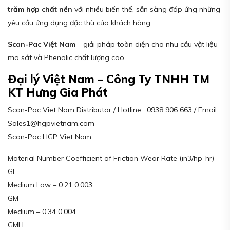
trăm hợp chất nền
với nhiều biến thể, sẵn sàng đáp ứng những
yêu cầu ứng dụng đặc thù của khách hàng.
Scan-Pac Việt Nam
– giải pháp toàn diện cho nhu cầu vật liệu
ma sát và Phenolic chất lượng cao.
Đại lý Việt Nam – Công Ty TNHH TM
KT Hưng Gia Phát
Scan-Pac Viet Nam Distributor / Hotline : 0938 906 663 / Email :
Sales1@hgpvietnam.com
Scan-Pac HGP Viet Nam
Material Number Coefficient of Friction Wear Rate (in3/hp-hr)
GL
Medium Low – 0.21 0.003
GM
Medium – 0.34 0.004
GMH