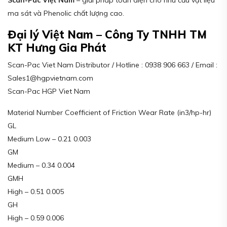
ma sát và Phenolic chất lượng cao.
Đại lý Việt Nam – Công Ty TNHH TM
KT Hưng Gia Phát
Scan-Pac Viet Nam Distributor / Hotline : 0938 906 663 / Email :
Sales1@hgpvietnam.com
Scan-Pac HGP Viet Nam
Material Number Coefficient of Friction Wear Rate (in3/hp-hr)
GL
Medium Low – 0.21 0.003
GM
Medium – 0.34 0.004
GMH
High – 0.51 0.005
GH
High – 0.59 0.006