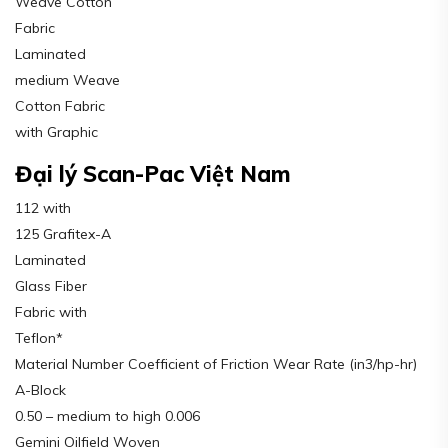
Weave Cotton
Fabric
Laminated
medium Weave
Cotton Fabric
with Graphic
Đại lý Scan-Pac Việt Nam
112 with
125 Grafitex-A
Laminated
Glass Fiber
Fabric with
Teflon*
Material Number Coefficient of Friction Wear Rate (in3/hp-hr)
A-Block
0.50 – medium to high 0.006
Gemini Oilfield Woven