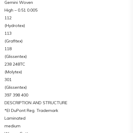
Gemini Woven
High – 0.51 0.005
112
(Hydrotex)
113
(Grafitex)
118
(Glissentex)
238 248TC
(Molytex)
301
(Glissentex)
397 398 400
DESCRIPTION AND STRUCTURE
*EI DuPont Reg. Trademark
Laminated
medium