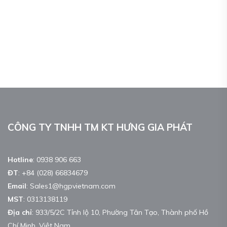
CÔNG TY TNHH TM KT HƯNG GIA PHÁT
Hotline
:
0938 906 663
ĐT
:
+84 (028) 66834679
Email
:
Sales1@hgpvietnam.com
MST
:
0313138119
Địa chỉ
: 933/5/2C Tỉnh lộ 10, Phường Tân Tạo, Thành phố Hồ
Chí Minh, Việt Nam.