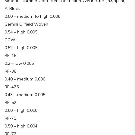
Material Number Coefficient of Friction Wear Rate (in3/hp-hr)
A-Block
0.50 – medium to high 0.006
Gemini Oilfield Woven
0.54 – high 0.005
GGW
0.52 – high 0.005
RF-18
0.2 – low 0.005
RF-38
0.40 – medium 0.006
RF-425
0.43 – medium 0.005
RF-52
0.50 – high 0.010
RF-71
0.50 – high 0.004
RF-72