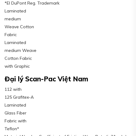
*EI DuPont Reg. Trademark
Laminated
medium
Weave Cotton
Fabric
Laminated
medium Weave
Cotton Fabric
with Graphic
Đại lý Scan-Pac Việt Nam
112 with
125 Grafitex-A
Laminated
Glass Fiber
Fabric with
Teflon*