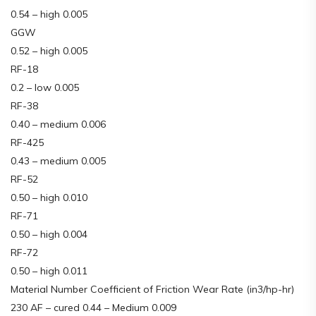
0.54 – high 0.005
GGW
0.52 – high 0.005
RF-18
0.2 – low 0.005
RF-38
0.40 – medium 0.006
RF-425
0.43 – medium 0.005
RF-52
0.50 – high 0.010
RF-71
0.50 – high 0.004
RF-72
0.50 – high 0.011
Material Number Coefficient of Friction Wear Rate (in3/hp-hr)
230 AF – cured 0.44 – Medium 0.009