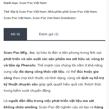
Danh mục:
Scan-Pac Việt Nam
Thẻ:
Đại lý Scan-Pac Việt Nam
,
Nhà phân phối Scan-Pac Việt Nam
,
Scan-Pac Việt Nam
,
Scan-Pac Viet Nam Distributor
Mô tả
Đánh giá (1)
Scan-Pac Mfg., Inc.
tự hào là đơn vị tiên phong trong lĩnh vực
phát triển và sản xuất các sản phẩm ma sát hữu cơ, vòng bi
và tấm ép Phenolic
. Thế mạnh của chúng tôi nằm ở khả năng
cung cấp
đa dạng công thức vật liệu
, có thể
đúc hoặc gia
công
theo mọi kích thước và hình dạng, cùng với
dịch vụ hỗ trợ
kỹ thuật chuyên sâu
giúp giải quyết hiệu quả các thách thức
trong kiểm soát chuyển động.
Là
người dẫn đầu trong việc phát triển vật liệu ma sát
không chứa amiăng
, Scan-Pac đã nghiên cứu và tạo ra
hàng