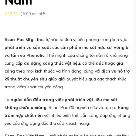
( 5.00 out of 5 )
Scan-Pac Mfg., Inc.
tự hào là đơn vị tiên phong trong lĩnh vực
phát triển và sản xuất các sản phẩm ma sát hữu cơ, vòng bi
và tấm ép Phenolic
. Thế mạnh của chúng tôi nằm ở khả năng
cung cấp
đa dạng công thức vật liệu
, có thể
đúc hoặc gia
công
theo mọi kích thước và hình dạng, cùng với
dịch vụ hỗ trợ
kỹ thuật chuyên sâu
giúp giải quyết hiệu quả các thách thức
trong kiểm soát chuyển động.
Là
người dẫn đầu trong việc phát triển vật liệu ma sát
không chứa amiăng
, Scan-Pac đã nghiên cứu và tạo ra
hàng
trăm hợp chất nền
với nhiều biến thể, sẵn sàng đáp ứng những
yêu cầu ứng dụng đặc thù của khách hàng.
Scan-Pac Việt Nam
– giải pháp toàn diện cho nhu cầu vật liệu