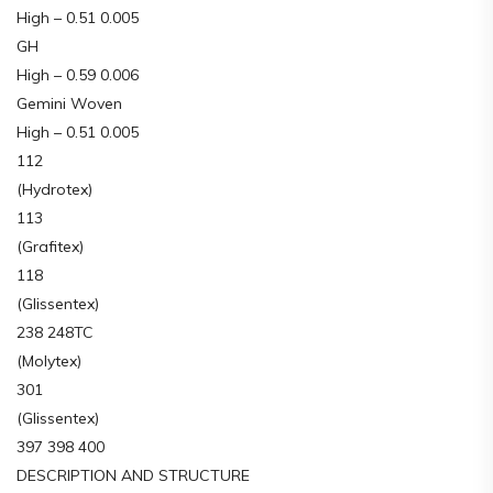
High – 0.51 0.005
GH
High – 0.59 0.006
Gemini Woven
High – 0.51 0.005
112
(Hydrotex)
113
(Grafitex)
118
(Glissentex)
238 248TC
(Molytex)
301
(Glissentex)
397 398 400
DESCRIPTION AND STRUCTURE