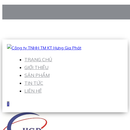
CÔNG TY TNHH TM KT HƯNG GIA PHÁT
Hotline
:
0938 906 663
Email
:
Sales1@hgpvietnam.com
TRANG CHỦ
GIỚI THIỆU
SẢN PHẨM
TIN TỨC
LIÊN HỆ
0