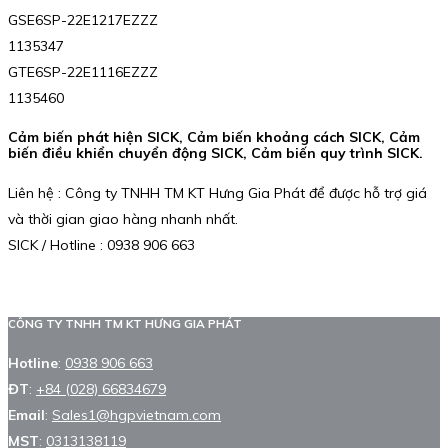
GSE6SP-22E1217EZZZ
1135347
GTE6SP-22E1116EZZZ
1135460
Cảm biến phát hiện SICK, Cảm biến khoảng cách SICK, Cảm
biến điều khiển chuyển động SICK, Cảm biến quy trình SICK.
Liên hệ : Công ty TNHH TM KT Hưng Gia Phát để được hỗ trợ giá
và thời gian giao hàng nhanh nhất.
SICK / Hotline : 0938 906 663
CÔNG TY TNHH TM KT HƯNG GIA PHÁT
Hotline
:
0938 906 663
ĐT
:
+84 (028) 66834679
Email
:
Sales1@hgpvietnam.com
MST
:
0313138119