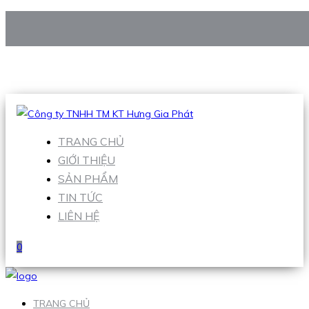
CÔNG TY TNHH TM KT HƯNG GIA PHÁT
Hotline
:
0938 906 663
Email
:
Sales1@hgpvietnam.com
TRANG CHỦ
GIỚI THIỆU
SẢN PHẨM
TIN TỨC
LIÊN HỆ
0
TRANG CHỦ