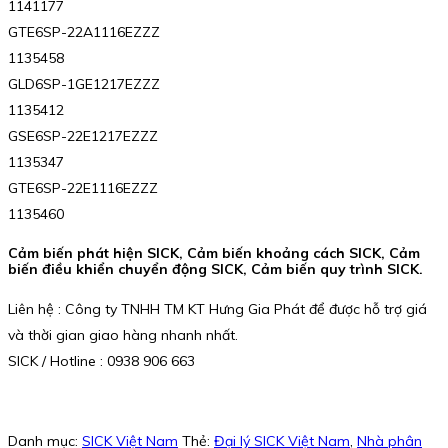
1141177
GTE6SP-22A1116EZZZ
1135458
GLD6SP-1GE1217EZZZ
1135412
GSE6SP-22E1217EZZZ
1135347
GTE6SP-22E1116EZZZ
1135460
Cảm biến phát hiện SICK, Cảm biến khoảng cách SICK, Cảm
biến điều khiển chuyển động SICK, Cảm biến quy trình SICK.
Liên hệ : Công ty TNHH TM KT Hưng Gia Phát để được hỗ trợ giá
và thời gian giao hàng nhanh nhất.
SICK / Hotline : 0938 906 663
Danh mục:
SICK Việt Nam
Thẻ:
Đại lý SICK Việt Nam
,
Nhà phân