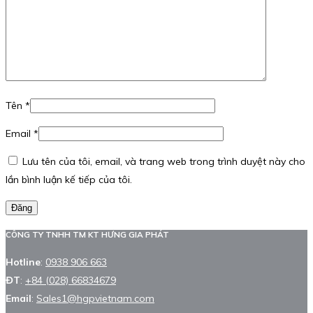
Tên
*
Email
*
Lưu tên của tôi, email, và trang web trong trình duyệt này cho
lần bình luận kế tiếp của tôi.
Đăng
CÔNG TY TNHH TM KT HƯNG GIA PHÁT
Hotline
:
0938 906 663
ĐT
:
+84 (028) 66834679
Email
:
Sales1@hgpvietnam.com