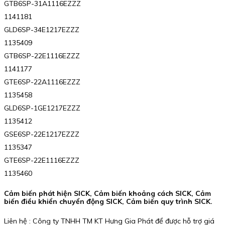
GTB6SP-31A1116EZZZ
1141181
GLD6SP-34E1217EZZZ
1135409
GTB6SP-22E1116EZZZ
1141177
GTE6SP-22A1116EZZZ
1135458
GLD6SP-1GE1217EZZZ
1135412
GSE6SP-22E1217EZZZ
1135347
GTE6SP-22E1116EZZZ
1135460
Cảm biến phát hiện SICK, Cảm biến khoảng cách SICK, Cảm
biến điều khiển chuyển động SICK, Cảm biến quy trình SICK.
Liên hệ : Công ty TNHH TM KT Hưng Gia Phát để được hỗ trợ giá