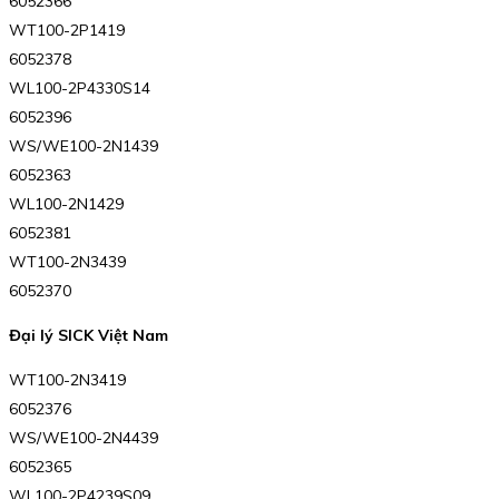
6052366
WT100-2P1419
6052378
WL100-2P4330S14
6052396
WS/WE100-2N1439
6052363
WL100-2N1429
6052381
WT100-2N3439
6052370
Đại lý SICK Việt Nam
WT100-2N3419
6052376
WS/WE100-2N4439
6052365
WL100-2P4239S09