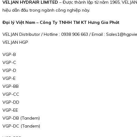
VELJAN HYDRAIR LIMITED
– Được thành lập từ năm 1965, VELJAN 
hiệu dẫn đầu trong ngành công nghiệp này.
Đại lý Việt Nam – Công Ty TNHH TM KT Hưng Gia Phát
VELJAN Distributor / Hotline : 0938 906 663 / Email : Sales1@hgp
VELJAN HGP
VGP-B
VGP-C
VGP-D
VGP-E
VGP-BB
VGP-CC
VGP-DD
VGP-EE
VGP-DB (Tandem)
VGP-DC (Tandem)