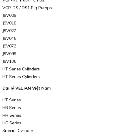
VGP-DS / DS1 Rig Pumps
J9V009
J9V018
J9V027
J9V045
J9V072
J9V099
J9V135
HT Series Cylinders
HT Series Cylinders
Đại lý VELJAN Việt Nam
HT Series
HR Series
HH Series
HG Series
Special Cylinder