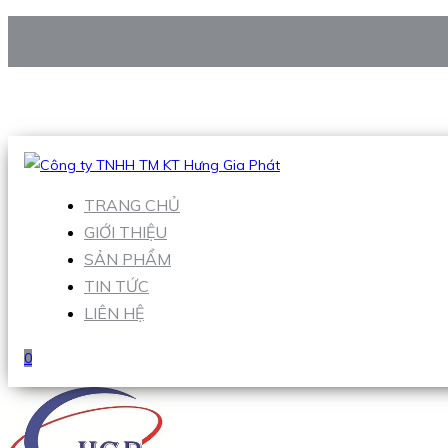
CÔNG TY TNHH TM KT HƯNG GIA PHÁT
Hotline
:
0938 906 663
Email
:
Sales1@hgpvietnam.com
TRANG CHỦ
GIỚI THIỆU
SẢN PHẨM
TIN TỨC
LIÊN HỆ
0