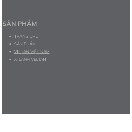
SẢN PHẨM
TRANG CHỦ
SẢN PHẨM
VELJAN VIỆT NAM
XI LANH VELJAN