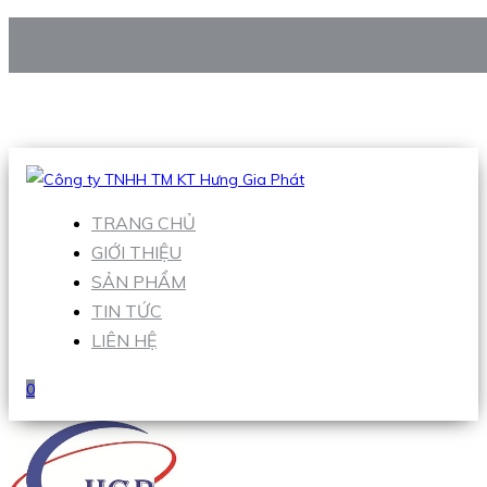
CÔNG TY TNHH TM KT HƯNG GIA PHÁT
Hotline
:
0938 906 663
Email
:
Sales1@hgpvietnam.com
TRANG CHỦ
GIỚI THIỆU
SẢN PHẨM
TIN TỨC
LIÊN HỆ
0