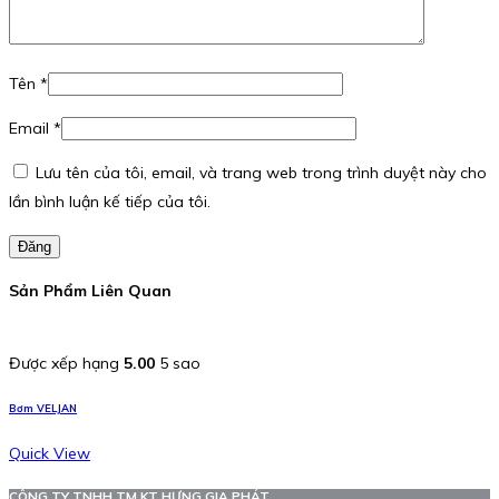
Tên
*
Email
*
Lưu tên của tôi, email, và trang web trong trình duyệt này cho
lần bình luận kế tiếp của tôi.
Đăng
Sản Phẩm Liên Quan
Được xếp hạng
5.00
5 sao
Bơm VELJAN
Quick View
CÔNG TY TNHH TM KT HƯNG GIA PHÁT