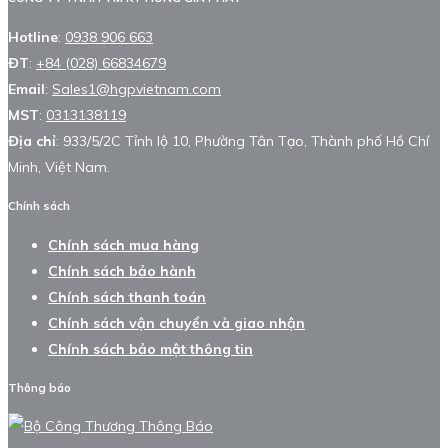
Hotline
:
0938 906 663
ĐT
:
+84 (028) 66834679
Email
:
Sales1@hgpvietnam.com
MST
:
0313138119
Địa chỉ
: 933/5/2C Tỉnh lộ 10, Phường Tân Tạo, Thành phố Hồ Chí
Minh, Việt Nam.
Chính sách
Chính sách mua hàng
Chính sách bảo hành
Chính sách thanh toán
Chính sách vận chuyển và giao nhận
Chính sách bảo mật thông tin
Thông báo