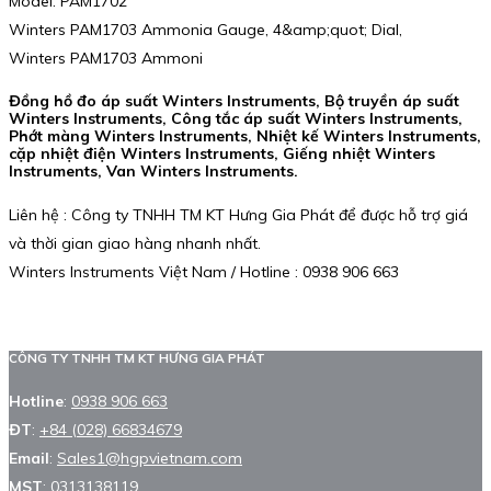
Model: PAM1702
Winters PAM1703 Ammonia Gauge, 4&amp;quot; Dial,
Winters PAM1703 Ammoni
Đồng hồ đo áp suất Winters Instruments, Bộ truyền áp suất
Winters Instruments, Công tắc áp suất Winters Instruments,
Phớt màng Winters Instruments, Nhiệt kế Winters Instruments,
cặp nhiệt điện Winters Instruments, Giếng nhiệt Winters
Instruments, Van Winters Instruments.
Liên hệ : Công ty TNHH TM KT Hưng Gia Phát để được hỗ trợ giá
và thời gian giao hàng nhanh nhất.
Winters Instruments Việt Nam / Hotline : 0938 906 663
CÔNG TY TNHH TM KT HƯNG GIA PHÁT
Hotline
:
0938 906 663
ĐT
:
+84 (028) 66834679
Email
:
Sales1@hgpvietnam.com
MST
:
0313138119