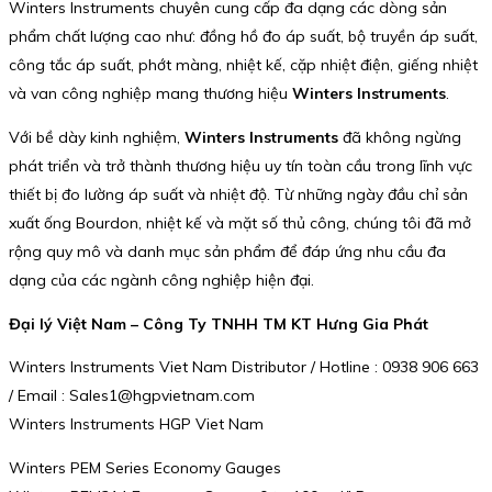
Winters Instruments chuyên cung cấp đa dạng các dòng sản
phẩm chất lượng cao như: đồng hồ đo áp suất, bộ truyền áp suất,
công tắc áp suất, phớt màng, nhiệt kế, cặp nhiệt điện, giếng nhiệt
và van công nghiệp mang thương hiệu
Winters Instruments
.
Với bề dày kinh nghiệm,
Winters Instruments
đã không ngừng
phát triển và trở thành thương hiệu uy tín toàn cầu trong lĩnh vực
thiết bị đo lường áp suất và nhiệt độ. Từ những ngày đầu chỉ sản
xuất ống Bourdon, nhiệt kế và mặt số thủ công, chúng tôi đã mở
rộng quy mô và danh mục sản phẩm để đáp ứng nhu cầu đa
dạng của các ngành công nghiệp hiện đại.
Đại lý Việt Nam – Công Ty TNHH TM KT Hưng Gia Phát
Winters Instruments Viet Nam Distributor / Hotline : 0938 906 663
/ Email : Sales1@hgpvietnam.com
Winters Instruments HGP Viet Nam
Winters PEM Series Economy Gauges