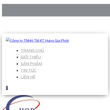
CÔNG TY TNHH TM KT HƯNG GIA PHÁT
Hotline
:
0938 906 663
Email
:
Sales1@hgpvietnam.com
TRANG CHỦ
GIỚI THIỆU
SẢN PHẨM
TIN TỨC
LIÊN HỆ
0