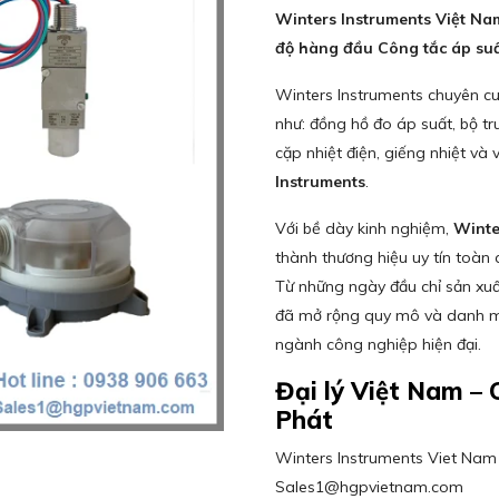
Winters Instruments Việt Nam
độ hàng đầu Công tắc áp suấ
Winters Instruments chuyên c
như: đồng hồ đo áp suất, bộ tr
cặp nhiệt điện, giếng nhiệt v
Instruments
.
Với bề dày kinh nghiệm,
Winte
thành thương hiệu uy tín toàn c
Từ những ngày đầu chỉ sản xuấ
đã mở rộng quy mô và danh m
ngành công nghiệp hiện đại.
Đại lý Việt Nam 
Phát
Winters Instruments Viet Nam Di
Sales1@hgpvietnam.com