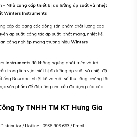
 – Nhà cung cấp thiết bị đo lường áp suất và nhiệt
t Winters Instruments
ung cấp đa dạng các dòng sản phẩm chất lượng cao
uyền áp suất, công tắc áp suất, phớt màng, nhiệt kế,
à van công nghiệp mang thương hiệu
Winters
rs Instruments
đã không ngừng phát triển và trở
ầu trong lĩnh vực thiết bị đo lường áp suất và nhiệt độ.
t ống Bourdon, nhiệt kế và mặt số thủ công, chúng tôi
ục sản phẩm để đáp ứng nhu cầu đa dạng của các
– Công Ty TNHH TM KT Hưng Gia
stributor / Hotline : 0938 906 663 / Email :