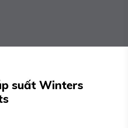
áp suất Winters
ts