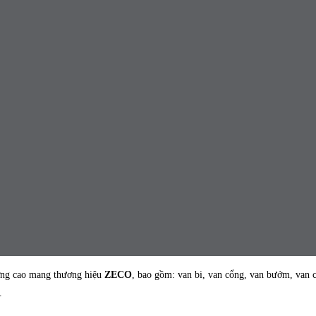
ượng cao mang thương hiệu
ZECO
, bao gồm: van bi, van cổng, van bướm, van 
.