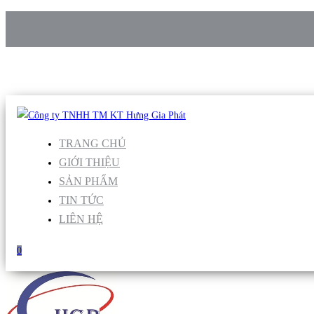
CÔNG TY TNHH TM KT HƯNG GIA PHÁT
Hotline
:
0938 906 663
Email
:
Sales1@hgpvietnam.com
TRANG CHỦ
GIỚI THIỆU
SẢN PHẨM
TIN TỨC
LIÊN HỆ
0