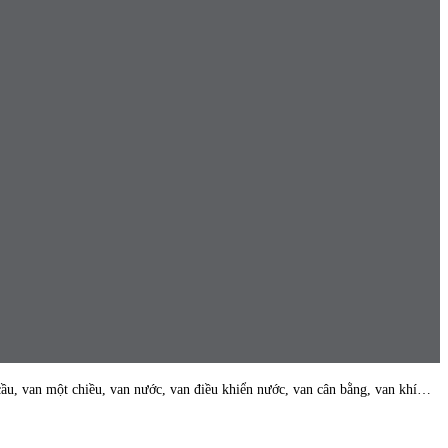
cầu, van một chiều, van nước, van điều khiển nước, van cân bằng, van khí…