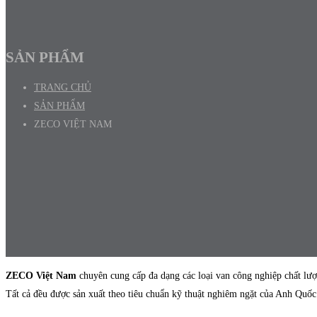
SẢN PHẨM
TRANG CHỦ
SẢN PHẨM
ZECO VIỆT NAM
ZECO Việt Nam
chuyên cung cấp đa dạng các loại van công nghiệp chất l
Tất cả đều được sản xuất theo tiêu chuẩn kỹ thuật nghiêm ngặt của Anh Quốc