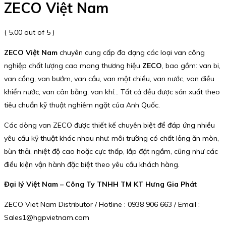
ZECO Việt Nam
( 5.00 out of 5 )
ZECO Việt Nam
chuyên cung cấp đa dạng các loại van công
nghiệp chất lượng cao mang thương hiệu
ZECO
, bao gồm: van bi,
van cổng, van bướm, van cầu, van một chiều, van nước, van điều
khiển nước, van cân bằng, van khí… Tất cả đều được sản xuất theo
tiêu chuẩn kỹ thuật nghiêm ngặt của Anh Quốc.
Các dòng van ZECO được thiết kế chuyên biệt để đáp ứng nhiều
yêu cầu kỹ thuật khác nhau như: môi trường có chất lỏng ăn mòn,
bùn thải, nhiệt độ cao hoặc cực thấp, lắp đặt ngầm, cũng như các
điều kiện vận hành đặc biệt theo yêu cầu khách hàng.
Đại lý Việt Nam – Công Ty TNHH TM KT Hưng Gia Phát
ZECO Viet Nam Distributor / Hotline : 0938 906 663 / Email :
Sales1@hgpvietnam.com