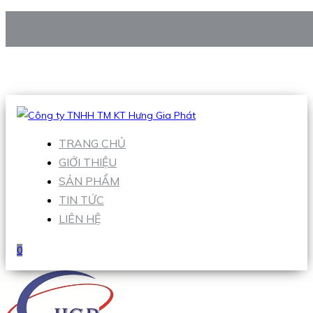
CÔNG TY TNHH TM KT HƯNG GIA PHÁT
Hotline
:
0938 906 663
Email
:
Sales1@hgpvietnam.com
TRANG CHỦ
GIỚI THIỆU
SẢN PHẨM
TIN TỨC
LIÊN HỆ
0