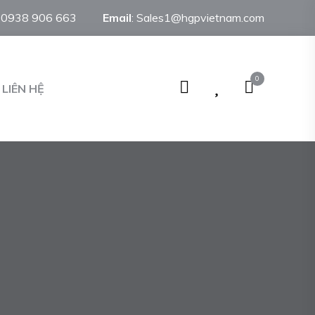
:
0938 906 663
Email
:
Sales1@hgpvietnam.com
0
LIÊN HỆ