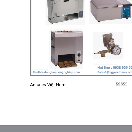
Antunes Việt Nam
Được xế
hạng
5.0
sao