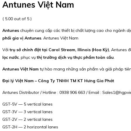
Antunes Việt Nam
( 5.00 out of 5 )
Antunes
chuyên cung cấp các thiết bị chất lượng cao cho ngành d
phối gia vị Antunes
. Antunes Việt Nam
Với
trụ sở chính đặt tại Carol Stream, Illinois (Hoa Kỳ)
, Antunes 
lọc nước
, phục vụ
thị trường dịch vụ thực phẩm toàn cầu
.
Antunes Việt Nam
tự hào mang những sản phẩm và giải pháp tiên 
Đại lý Việt Nam – Công Ty TNHH TM KT Hưng Gia Phát
Antunes Distributor / Hotline : 0938 906 663 / Email : Sales1@hgp
GST-5V — 5 vertical lanes
GST-3V — 3 vertical lanes
GST-2V — 2 vertical lanes
GST-2H — 2 horizontal lanes