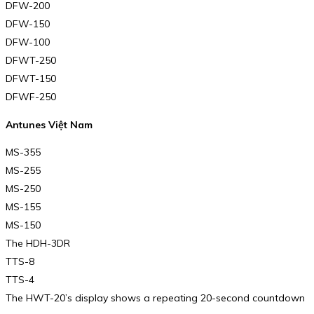
DFW-200
DFW-150
DFW-100
DFWT-250
DFWT-150
DFWF-250
Antunes Việt Nam
MS-355
MS-255
MS-250
MS-155
MS-150
The HDH-3DR
TTS-8
TTS-4
The HWT-20’s display shows a repeating 20-second countdown