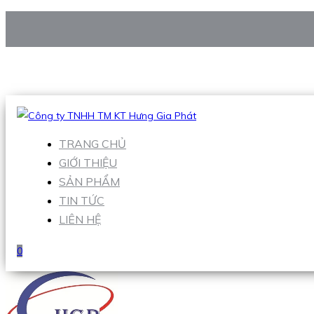
CÔNG TY TNHH TM KT HƯNG GIA PHÁT
Hotline
:
0938 906 663
Email
:
Sales1@hgpvietnam.com
TRANG CHỦ
GIỚI THIỆU
SẢN PHẨM
TIN TỨC
LIÊN HỆ
0