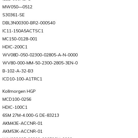
MW050—0512
S30361-SE
DBL3N00300-BR2-000S40
IC11-150A5ACTSC1
MC150-0128-001
HDIC-200C1
WV08D-050-02300-02805-A-N-0000
WV80-000-MM-50-2300-2805-3EN-0
B-102-A-32-B3
ICD10-100-A1TRC1
Kollmorgen HGP
MCD100-0256
HDIC-100C1
6SM 27M-4.000-G DE-83213
AKM43E-ACCNR-01
AKM53K-ACCNR-01