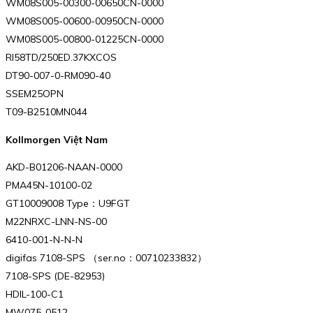
WM08S005-00300-00650CN-0000
WM08S005-00600-00950CN-0000
WM08S005-00800-01225CN-0000
RI58TD/250ED.37KXCOS
DT90-007-0-RM090-40
SSEM25OPN
T09-B2510MN044
Kollmorgen Việt Nam
AKD-B01206-NAAN-0000
PMA45N-10100-02
GT10009008 Type：U9FGT
M22NRXC-LNN-NS-00
6410-001-N-N-N
digifas 7108-SPS （ser.no：00710233832）
7108-SPS (DE-82953)
HDIL-100-C1
MW075-0512