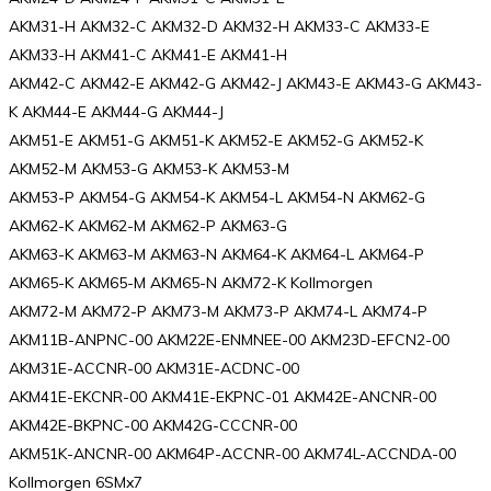
AKM31-H AKM32-C AKM32-D AKM32-H AKM33-C AKM33-E
AKM33-H AKM41-C AKM41-E AKM41-H
AKM42-C AKM42-E AKM42-G AKM42-J AKM43-E AKM43-G AKM43-
K AKM44-E AKM44-G AKM44-J
AKM51-E AKM51-G AKM51-K AKM52-E AKM52-G AKM52-K
AKM52-M AKM53-G AKM53-K AKM53-M
AKM53-P AKM54-G AKM54-K AKM54-L AKM54-N AKM62-G
AKM62-K AKM62-M AKM62-P AKM63-G
AKM63-K AKM63-M AKM63-N AKM64-K AKM64-L AKM64-P
AKM65-K AKM65-M AKM65-N AKM72-K Kollmorgen
AKM72-M AKM72-P AKM73-M AKM73-P AKM74-L AKM74-P
AKM11B-ANPNC-00 AKM22E-ENMNEE-00 AKM23D-EFCN2-00
AKM31E-ACCNR-00 AKM31E-ACDNC-00
AKM41E-EKCNR-00 AKM41E-EKPNC-01 AKM42E-ANCNR-00
AKM42E-BKPNC-00 AKM42G-CCCNR-00
AKM51K-ANCNR-00 AKM64P-ACCNR-00 AKM74L-ACCNDA-00
Kollmorgen 6SMx7