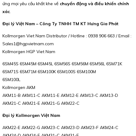
ứng mọi yêu cầu khắt khe về
chuyển động và điều khiển chính
xác
.
Đại lý Việt Nam – Công Ty TNHH TM KT Hưng Gia Phát
Kollmorgen Viet Nam Distributor / Hotline : 0938 906 663 / Email :
Sales1@hgpvietnam.com
Kollmorgen HGP Viet Nam
6SM45S 6SM45M 6SM45L 6SM56S 6SM56M 6SM56L 6SM71K
6SM71S 6SM71M 6SM100K 6SM100S 6SM100M
6SM100L
Kollmorgen AKM
AKM11-B AKM11-C AKM11-E AKM12-E AKM13-C AKM13-D
AKM21-C AKM21-E AKM21-G AKM22-C
Đại lý Kollmorgen Việt Nam
AKM22-E AKM22-G AKM23-C AKM23-D AKM23-F AKM24-C
AKM24-D AKM24-F AKM31-C AKM31-E