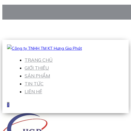
CÔNG TY TNHH TM KT HƯNG GIA PHÁT
Hotline
:
0938 906 663
Email
:
Sales1@hgpvietnam.com
TRANG CHỦ
GIỚI THIỆU
SẢN PHẨM
TIN TỨC
LIÊN HỆ
0