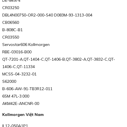
DE-84974
CR03250
DBL4N00750-OR2-000-S40 D083M-93-1313-004
CB06560
B-808C-B1
CR03550
Servostar606 Kollmorgen
RBE-03016-B00
QT-7201-A,QT-1404-C,QT-1406-B,QT-3802-A,QT-3832-C,QT-
1406-C,QT-11334
MCSS-04-3232-01
S62000
B-606-AW-91-TB3R12-011
6SM 47L-3.000
AKM42E-ANCNR-00
Kollmorgen Việt Nam
IL12-050A1P1