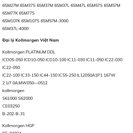
6SM27M 6SM37S 6SM37M 6SM37L 6SM47L 6SM57S 6SM57M
6SM77K 6SM77S
6SM107K 6SM107S 6SM57M-3000
6SM37L-4000
Đại lý Kollmorgen Việt Nam
Kollmorgen PLATINUM DDL
ICD05-050 ICD10-050 ICD10-100 IC11-030 IC11-050 IC22-030
IC22-050
IC22-100 IC33-150 IC44-150 IC55-250 IL12050A1P1 167W
2.1/7.0A,MW050—0512
kollmorgen
S61000 S62000
CE03250
B-202-B-31
Kollmorgen HGP