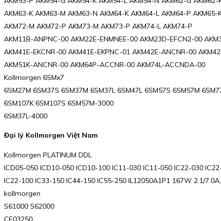
AKM53-P AKM54-G AKM54-K AKM54-L AKM54-N AKM62-G AKM62-
AKM63-K AKM63-M AKM63-N AKM64-K AKM64-L AKM64-P AKM65-K
AKM72-M AKM72-P AKM73-M AKM73-P AKM74-L AKM74-P
AKM11B-ANPNC-00 AKM22E-ENMNEE-00 AKM23D-EFCN2-00 AKM
AKM41E-EKCNR-00 AKM41E-EKPNC-01 AKM42E-ANCNR-00 AKM4
AKM51K-ANCNR-00 AKM64P-ACCNR-00 AKM74L-ACCNDA-00
Kollmorgen 6SMx7
6SM27M 6SM37S 6SM37M 6SM37L 6SM47L 6SM57S 6SM57M 6SM7
6SM107K 6SM107S 6SM57M-3000
6SM37L-4000
Đại lý Kollmorgen Việt Nam
Kollmorgen PLATINUM DDL
ICD05-050 ICD10-050 ICD10-100 IC11-030 IC11-050 IC22-030 IC22
IC22-100 IC33-150 IC44-150 IC55-250 IL12050A1P1 167W 2.1/7
kollmorgen
S61000 S62000
CE03250