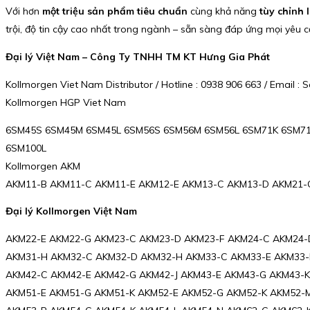
Với hơn
một triệu sản phẩm tiêu chuẩn
cùng khả năng
tùy chỉnh 
trội, độ tin cậy cao nhất trong ngành – sẵn sàng đáp ứng mọi yêu 
Đại lý Việt Nam – Công Ty TNHH TM KT Hưng Gia Phát
Kollmorgen Viet Nam Distributor / Hotline : 0938 906 663 / Email
Kollmorgen HGP Viet Nam
6SM45S 6SM45M 6SM45L 6SM56S 6SM56M 6SM56L 6SM71K 6SM7
6SM100L
Kollmorgen AKM
AKM11-B AKM11-C AKM11-E AKM12-E AKM13-C AKM13-D AKM21-
Đại lý Kollmorgen Việt Nam
AKM22-E AKM22-G AKM23-C AKM23-D AKM23-F AKM24-C AKM24-
AKM31-H AKM32-C AKM32-D AKM32-H AKM33-C AKM33-E AKM33-
AKM42-C AKM42-E AKM42-G AKM42-J AKM43-E AKM43-G AKM43-K
AKM51-E AKM51-G AKM51-K AKM52-E AKM52-G AKM52-K AKM52-