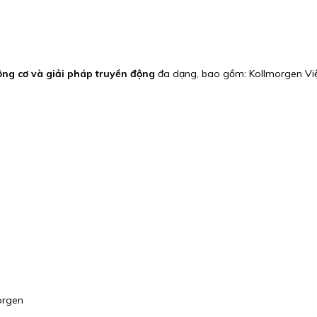
ộng cơ và giải pháp truyền động
đa dạng, bao gồm: Kollmorgen V
orgen