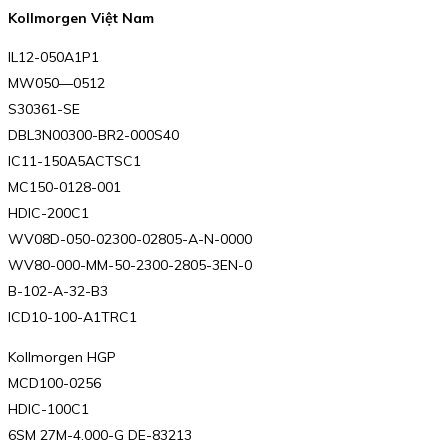
Kollmorgen Việt Nam
IL12-050A1P1
MW050—0512
S30361-SE
DBL3N00300-BR2-000S40
IC11-150A5ACTSC1
MC150-0128-001
HDIC-200C1
WV08D-050-02300-02805-A-N-0000
WV80-000-MM-50-2300-2805-3EN-0
B-102-A-32-B3
ICD10-100-A1TRC1
Kollmorgen HGP
MCD100-0256
HDIC-100C1
6SM 27M-4.000-G DE-83213