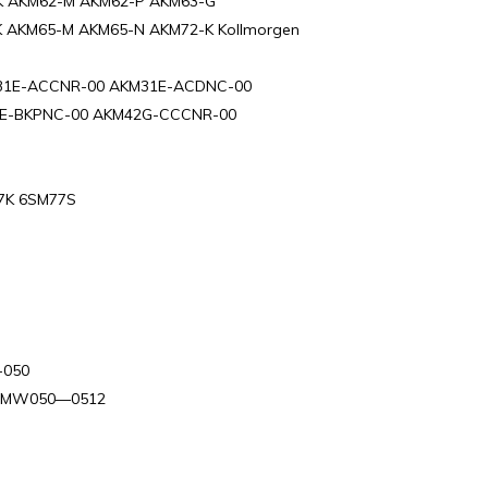
K AKM62-M AKM62-P AKM63-G
 AKM65-M AKM65-N AKM72-K Kollmorgen
31E-ACCNR-00 AKM31E-ACDNC-00
2E-BKPNC-00 AKM42G-CCCNR-00
7K 6SM77S
-050
.0A,MW050—0512