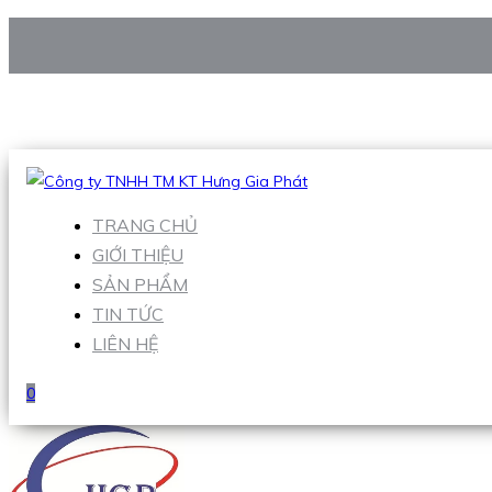
CÔNG TY TNHH TM KT HƯNG GIA PHÁT
Hotline
:
0938 906 663
Email
:
Sales1@hgpvietnam.com
TRANG CHỦ
GIỚI THIỆU
SẢN PHẨM
TIN TỨC
LIÊN HỆ
0