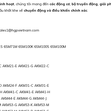
linh hoạt
, chúng tôi mang đến
các động cơ, bộ truyền động, giải 
cầu khắt khe về
chuyển động và điều khiển chính xác
.
 : Sales1@hgpvietnam.com
1S 6SM71M 6SM100K 6SM100S 6SM100M
C AKM21-E AKM21-G AKM22-C
D AKM24-F AKM31-C AKM31-E
H AKM41-C AKM41-E AKM41-H
 AKM44-E AKM44-G AKM44-J
M AKM53-G AKM53-K AKM53-M