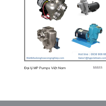
Đại lý MP Pumps Việt Nam
Được xế
hạng
5.0
sao