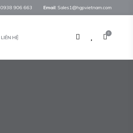
:
0938 906 663
Email
:
Sales1@hgpvietnam.com
0
LIÊN HỆ