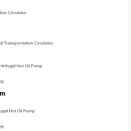
tion Circulator
al Transportation Circulator
ntrifugal Hot Oil Pump
ng
am
fugal Hot Oil Pump
ng