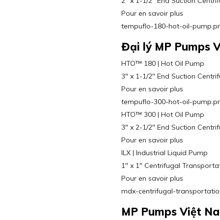
2″ x 1-1/2″ End Suction Centri
Pour en savoir plus
tempuflo-180-hot-oil-pump.p
Đại lý MP Pumps 
HTO™ 180 | Hot Oil Pump
3″ x 1-1/2″ End Suction Centri
Pour en savoir plus
tempuflo-300-hot-oil-pump.p
HTO™ 300 | Hot Oil Pump
3″ x 2-1/2″ End Suction Centri
Pour en savoir plus
ILX | Industrial Liquid Pump
1″ x 1″ Centrifugal Transporta
Pour en savoir plus
mdx-centrifugal-transportatio
MP Pumps Việt N