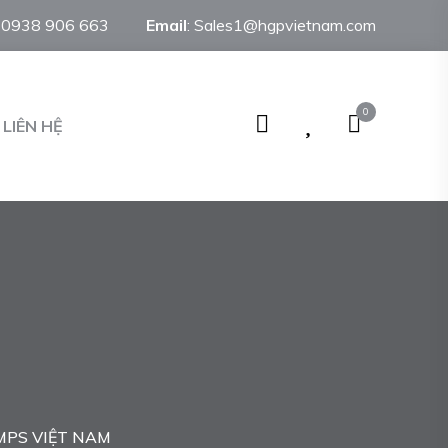
:
0938 906 663
Email
:
Sales1@hgpvietnam.com
0
LIÊN HỆ
MPS VIỆT NAM