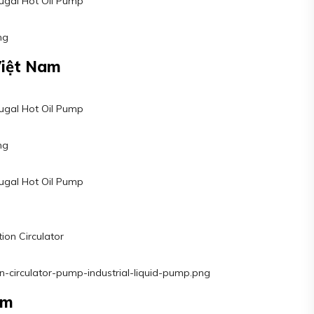
fugal Hot Oil Pump
ng
Việt Nam
fugal Hot Oil Pump
ng
fugal Hot Oil Pump
tion Circulator
n-circulator-pump-industrial-liquid-pump.png
am