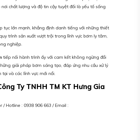
nơi chất lượng và độ tin cậy tuyệt đối là yếu tố sống
p tục lớn mạnh, khẳng định danh tiếng với những thiết
à quy trình sản xuất vượt trội trong lĩnh vực bơm ly tâm,
ng nghiệp.
m
tiếp nối hành trình ấy với cam kết không ngừng đổi
 những giải pháp bơm sáng tạo, đáp ứng nhu cầu xử lý
 tại và các lĩnh vực mới nổi.
– Công Ty TNHH TM KT Hưng Gia
/ Hotline : 0938 906 663 / Email :