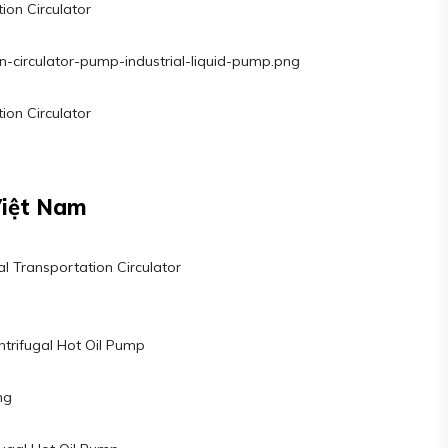
tion Circulator
n-circulator-pump-industrial-liquid-pump.png
tion Circulator
Việt Nam
al Transportation Circulator
ntrifugal Hot Oil Pump
ng