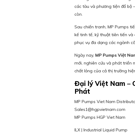
các tàu và phương tiện đổ bộ – 
còn.
Sau chiến tranh, MP Pumps tiế
kế tinh tế, kỹ thuật tiên tiến v
phục vụ đa dạng các ngành cô
Ngày nay,
MP Pumps Việt Na
mới, nghiên cứu và phát triển
chất lỏng của cả thị trường hiện
Đại lý Việt Nam 
Phát
MP Pumps Viet Nam Distributor 
Sales1@hgpvietnam.com
MP Pumps HGP Viet Nam
ILX | Industrial Liquid Pump