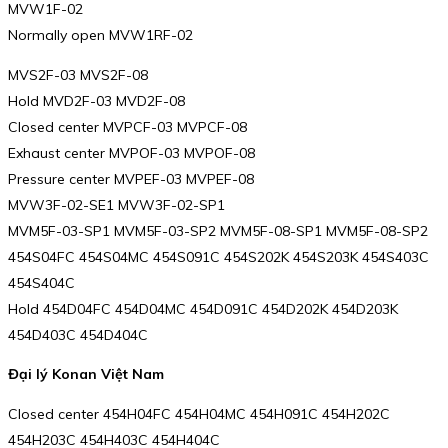
MVW1F-02
Normally open MVW1RF-02
MVS2F-03 MVS2F-08
Hold MVD2F-03 MVD2F-08
Closed center MVPCF-03 MVPCF-08
Exhaust center MVPOF-03 MVPOF-08
Pressure center MVPEF-03 MVPEF-08
MVW3F-02-SE1 MVW3F-02-SP1
MVM5F-03-SP1 MVM5F-03-SP2 MVM5F-08-SP1 MVM5F-08-SP2
454S04FC 454S04MC 454S091C 454S202K 454S203K 454S403C
454S404C
Hold 454D04FC 454D04MC 454D091C 454D202K 454D203K
454D403C 454D404C
Đại lý Konan Việt Nam
Closed center 454H04FC 454H04MC 454H091C 454H202C
454H203C 454H403C 454H404C