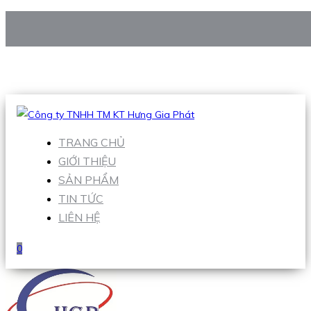
CÔNG TY TNHH TM KT HƯNG GIA PHÁT
Hotline
:
0938 906 663
Email
:
Sales1@hgpvietnam.com
TRANG CHỦ
GIỚI THIỆU
SẢN PHẨM
TIN TỨC
LIÊN HỆ
0