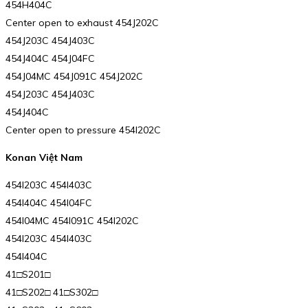
454H404C
Center open to exhaust 454J202C
454J203C 454J403C
454J404C 454J04FC
454J04MC 454J091C 454J202C
454J203C 454J403C
454J404C
Center open to pressure 454I202C
Konan Việt Nam
454I203C 454I403C
454I404C 454I04FC
454I04MC 454I091C 454I202C
454I203C 454I403C
454I404C
41□S201□
41□S202□ 41□S302□