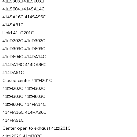
41□S303□ 41□S603□
41□S604□ 414SA14C
414SA16C 414SA96C
414SA91C
Hold 41□D201C
41□D202C 41□D302C
41□D303C 41□D603C
41□D604C 414DA14C
414DA16C 414DA96C
414DA91C
Closed center 41□H201C
41□H202C 41□H302C
41□H303C 41□H603C
41□H604C 414HA14C
414HA16C 414HA96C
414HA91C
Center open to exhaust 41□J201C
41□J202C 41□J302C