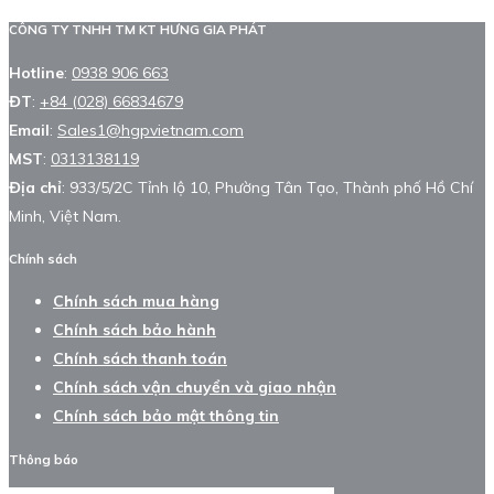
CÔNG TY TNHH TM KT HƯNG GIA PHÁT
Hotline
:
0938 906 663
ĐT
:
+84 (028) 66834679
Email
:
Sales1@hgpvietnam.com
MST
:
0313138119
Địa chỉ
: 933/5/2C Tỉnh lộ 10, Phường Tân Tạo, Thành phố Hồ Chí
Minh, Việt Nam.
Chính sách
Chính sách mua hàng
Chính sách bảo hành
Chính sách thanh toán
Chính sách vận chuyển và giao nhận
Chính sách bảo mật thông tin
Thông báo