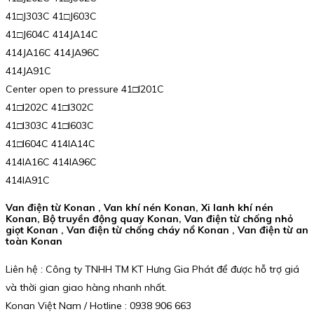
41□J303C 41□J603C
41□J604C 414JA14C
414JA16C 414JA96C
414JA91C
Center open to pressure 41□I201C
41□I202C 41□I302C
41□I303C 41□I603C
41□I604C 414IA14C
414IA16C 414IA96C
414IA91C
Van điện từ Konan , Van khí nén Konan, Xi lanh khí nén
Konan, Bộ truyền động quay Konan, Van điện từ chống nhỏ
giọt Konan , Van điện từ chống cháy nổ Konan , Van điện từ an
toàn Konan
Liên hệ : Công ty TNHH TM KT Hưng Gia Phát để được hỗ trợ giá
và thời gian giao hàng nhanh nhất.
Konan Việt Nam / Hotline : 0938 906 663