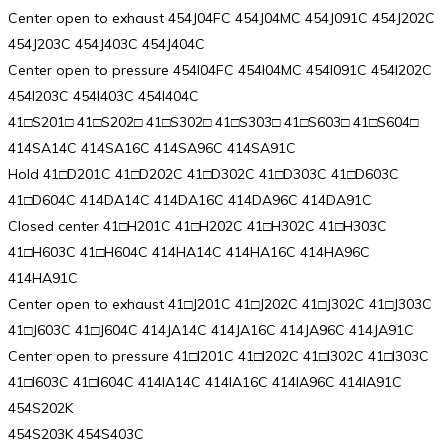
Center open to exhaust 454J04FC 454J04MC 454J091C 454J202C
454J203C 454J403C 454J404C
Center open to pressure 454I04FC 454I04MC 454I091C 454I202C
454I203C 454I403C 454I404C
41□S201□ 41□S202□ 41□S302□ 41□S303□ 41□S603□ 41□S604□
414SA14C 414SA16C 414SA96C 414SA91C
Hold 41□D201C 41□D202C 41□D302C 41□D303C 41□D603C
41□D604C 414DA14C 414DA16C 414DA96C 414DA91C
Closed center 41□H201C 41□H202C 41□H302C 41□H303C
41□H603C 41□H604C 414HA14C 414HA16C 414HA96C
414HA91C
Center open to exhaust 41□J201C 41□J202C 41□J302C 41□J303C
41□J603C 41□J604C 414JA14C 414JA16C 414JA96C 414JA91C
Center open to pressure 41□I201C 41□I202C 41□I302C 41□I303C
41□I603C 41□I604C 414IA14C 414IA16C 414IA96C 414IA91C
454S202K
454S203K 454S403C