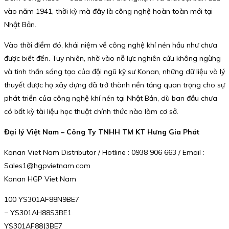
vào năm 1941, thời kỳ mà đây là công nghệ hoàn toàn mới tại
Nhật Bản.
Vào thời điểm đó, khái niệm về công nghệ khí nén hầu như chưa
được biết đến. Tuy nhiên, nhờ vào nỗ lực nghiên cứu không ngừng
và tinh thần sáng tạo của đội ngũ kỹ sư Konan, những dữ liệu và lý
thuyết được họ xây dựng đã trở thành nền tảng quan trọng cho sự
phát triển của công nghệ khí nén tại Nhật Bản, dù ban đầu chưa
có bất kỳ tài liệu học thuật chính thức nào làm cơ sở.
Đại lý Việt Nam – Công Ty TNHH TM KT Hưng Gia Phát
Konan Viet Nam Distributor / Hotline : 0938 906 663 / Email :
Sales1@hgpvietnam.com
Konan HGP Viet Nam
100 YS301AF88N9BE7
− YS301AH88S3BE1
YS301AF88J3BE7