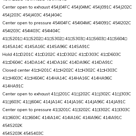
Center open to exhaust 454J04FC 454J04MC 454J091C 454J202C
454J203C 454J403C 454J404C
Center open to pressure 454I04FC 454I04MC 454I091C 454I202C
454I203C 454I403C 454I404C
41□S201□ 41□S202□ 41□S302□ 41□S303□ 41□S603□ 41□S604□
414SA14C 414SA16C 414SA96C 414SA91C
Hold 41□D201C 41□D202C 41□D302C 41□D303C 41□D603C
41□D604C 414DA14C 414DA16C 414DA96C 414DA91C
Closed center 41□H201C 41□H202C 41□H302C 41□H303C
41□H603C 41□H604C 414HA14C 414HA16C 414HA96C
414HA91C
Center open to exhaust 41□J201C 41□J202C 41□J302C 41□J303C
41□J603C 41□J604C 414JA14C 414JA16C 414JA96C 414JA91C
Center open to pressure 41□I201C 41□I202C 41□I302C 41□I303C
41□I603C 41□I604C 414IA14C 414IA16C 414IA96C 414IA91C
454S202K
454S203K 454S403C