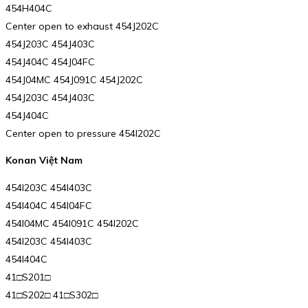
454H404C
Center open to exhaust 454J202C
454J203C 454J403C
454J404C 454J04FC
454J04MC 454J091C 454J202C
454J203C 454J403C
454J404C
Center open to pressure 454I202C
Konan Việt Nam
454I203C 454I403C
454I404C 454I04FC
454I04MC 454I091C 454I202C
454I203C 454I403C
454I404C
41□S201□
41□S202□ 41□S302□