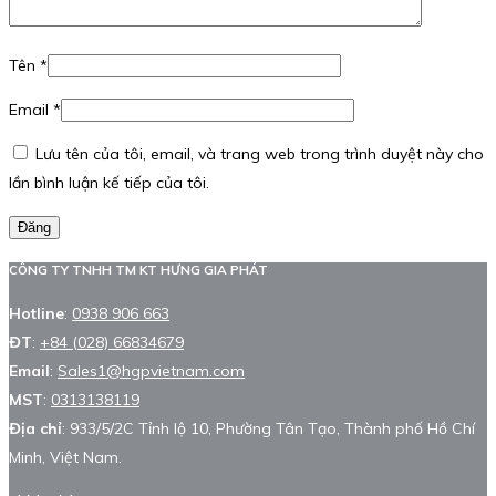
Tên
*
Email
*
Lưu tên của tôi, email, và trang web trong trình duyệt này cho
lần bình luận kế tiếp của tôi.
Đăng
CÔNG TY TNHH TM KT HƯNG GIA PHÁT
Hotline
:
0938 906 663
ĐT
:
+84 (028) 66834679
Email
:
Sales1@hgpvietnam.com
MST
:
0313138119
Địa chỉ
: 933/5/2C Tỉnh lộ 10, Phường Tân Tạo, Thành phố Hồ Chí
Minh, Việt Nam.