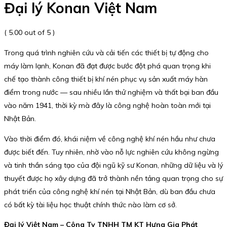
Đại lý Konan Việt Nam
( 5.00 out of 5 )
Trong quá trình nghiên cứu và cải tiến các thiết bị tự động cho
máy làm lạnh, Konan đã đạt được bước đột phá quan trọng khi
chế tạo thành công thiết bị khí nén phục vụ sản xuất máy hàn
điểm trong nước — sau nhiều lần thử nghiệm và thất bại ban đầu
vào năm 1941, thời kỳ mà đây là công nghệ hoàn toàn mới tại
Nhật Bản.
Vào thời điểm đó, khái niệm về công nghệ khí nén hầu như chưa
được biết đến. Tuy nhiên, nhờ vào nỗ lực nghiên cứu không ngừng
và tinh thần sáng tạo của đội ngũ kỹ sư Konan, những dữ liệu và lý
thuyết được họ xây dựng đã trở thành nền tảng quan trọng cho sự
phát triển của công nghệ khí nén tại Nhật Bản, dù ban đầu chưa
có bất kỳ tài liệu học thuật chính thức nào làm cơ sở.
Đại lý Việt Nam – Công Ty TNHH TM KT Hưng Gia Phát