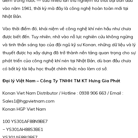
điểm trong nước — sau nhiều lần thử nghiệm và thất bại ban đầu
vào năm 1941, thời kỳ mà đây là công nghệ hoàn toàn mới tại
Nhật Bản.
Vào thời điểm đó, khái niệm về công nghệ khí nén hầu như chưa
được biết đến. Tuy nhiên, nhờ vào nỗ lực nghiên cứu không ngừng
và tinh thần sáng tạo của đội ngũ kỹ sư Konan, những dữ liệu và lý
thuyết được họ xây dựng đã trở thành nền tảng quan trọng cho sự
phát triển của công nghệ khí nén tại Nhật Bản, dù ban đầu chưa
có bất kỳ tài liệu học thuật chính thức nào làm cơ sở.
Đại lý Việt Nam – Công Ty TNHH TM KT Hưng Gia Phát
Konan Viet Nam Distributor / Hotline : 0938 906 663 / Email :
Sales1@hgpvietnam.com
Konan HGP Viet Nam
100 YS301AF88N9BE7
− YS301AH88S3BE1
YS301AF88J3BE7