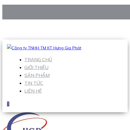
CÔNG TY TNHH TM KT HƯNG GIA PHÁT
Hotline
:
0938 906 663
Email
:
Sales1@hgpvietnam.com
TRANG CHỦ
GIỚI THIỆU
SẢN PHẨM
TIN TỨC
LIÊN HỆ
0