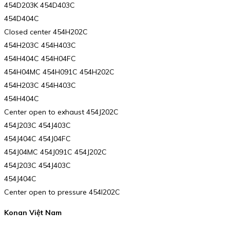
454D203K 454D403C
454D404C
Closed center 454H202C
454H203C 454H403C
454H404C 454H04FC
454H04MC 454H091C 454H202C
454H203C 454H403C
454H404C
Center open to exhaust 454J202C
454J203C 454J403C
454J404C 454J04FC
454J04MC 454J091C 454J202C
454J203C 454J403C
454J404C
Center open to pressure 454I202C
Konan Việt Nam