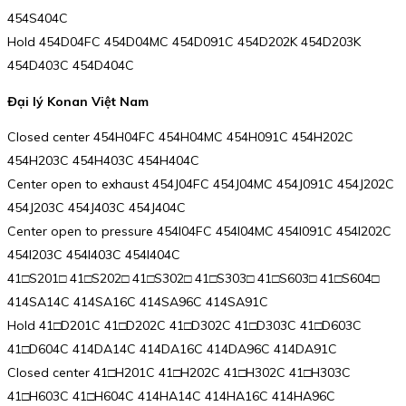
454S404C
Hold 454D04FC 454D04MC 454D091C 454D202K 454D203K
454D403C 454D404C
Đại lý Konan Việt Nam
Closed center 454H04FC 454H04MC 454H091C 454H202C
454H203C 454H403C 454H404C
Center open to exhaust 454J04FC 454J04MC 454J091C 454J202C
454J203C 454J403C 454J404C
Center open to pressure 454I04FC 454I04MC 454I091C 454I202C
454I203C 454I403C 454I404C
41□S201□ 41□S202□ 41□S302□ 41□S303□ 41□S603□ 41□S604□
414SA14C 414SA16C 414SA96C 414SA91C
Hold 41□D201C 41□D202C 41□D302C 41□D303C 41□D603C
41□D604C 414DA14C 414DA16C 414DA96C 414DA91C
Closed center 41□H201C 41□H202C 41□H302C 41□H303C
41□H603C 41□H604C 414HA14C 414HA16C 414HA96C