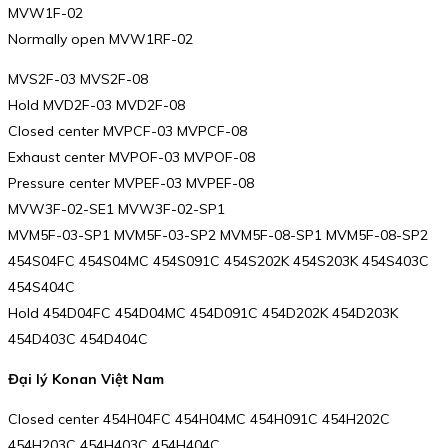
MVW1F-02
Normally open MVW1RF-02
MVS2F-03 MVS2F-08
Hold MVD2F-03 MVD2F-08
Closed center MVPCF-03 MVPCF-08
Exhaust center MVPOF-03 MVPOF-08
Pressure center MVPEF-03 MVPEF-08
MVW3F-02-SE1 MVW3F-02-SP1
MVM5F-03-SP1 MVM5F-03-SP2 MVM5F-08-SP1 MVM5F-08-SP2
454S04FC 454S04MC 454S091C 454S202K 454S203K 454S403C
454S404C
Hold 454D04FC 454D04MC 454D091C 454D202K 454D203K
454D403C 454D404C
Đại lý Konan Việt Nam
Closed center 454H04FC 454H04MC 454H091C 454H202C
454H203C 454H403C 454H404C