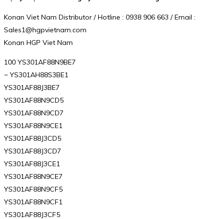
Konan Viet Nam Distributor / Hotline : 0938 906 663 / Email :
Sales1@hgpvietnam.com
Konan HGP Viet Nam
100 YS301AF88N9BE7
− YS301AH88S3BE1
YS301AF88J3BE7
YS301AF88N9CD5
YS301AF88N9CD7
YS301AF88N9CE1
YS301AF88J3CD5
YS301AF88J3CD7
YS301AF88J3CE1
YS301AF88N9CE7
YS301AF88N9CF5
YS301AF88N9CF1
YS301AF88J3CF5