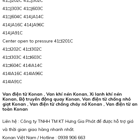
41□J202C 41□J302C
41□J303C 41□J603C
41□J604C 414JA14C
414JA16C 414JA96C
414JA91C
Center open to pressure 41□I201C
41□I202C 41□I302C
41□I303C 41□I603C
41□I604C 414IA14C
414IA16C 414IA96C
414IA91C
Van điện từ Konan , Van khí nén Konan, Xi lanh khí nén
Konan, Bộ truyền động quay Konan, Van điện từ chống nhỏ
giọt Konan , Van điện từ chống cháy nổ Konan , Van điện từ an
toàn Konan
Liên hệ : Công ty TNHH TM KT Hưng Gia Phát để được hỗ trợ giá
và thời gian giao hàng nhanh nhất.
Konan Việt Nam / Hotline : 0938 906 663