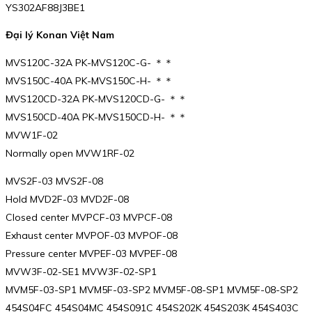
YS302AF88J3BE1
Đại lý Konan Việt Nam
MVS120C-32A PK-MVS120C-G- ＊＊
MVS150C-40A PK-MVS150C-H- ＊＊
MVS120CD-32A PK-MVS120CD-G- ＊＊
MVS150CD-40A PK-MVS150CD-H- ＊＊
MVW1F-02
Normally open MVW1RF-02
MVS2F-03 MVS2F-08
Hold MVD2F-03 MVD2F-08
Closed center MVPCF-03 MVPCF-08
Exhaust center MVPOF-03 MVPOF-08
Pressure center MVPEF-03 MVPEF-08
MVW3F-02-SE1 MVW3F-02-SP1
MVM5F-03-SP1 MVM5F-03-SP2 MVM5F-08-SP1 MVM5F-08-SP2
454S04FC 454S04MC 454S091C 454S202K 454S203K 454S403C