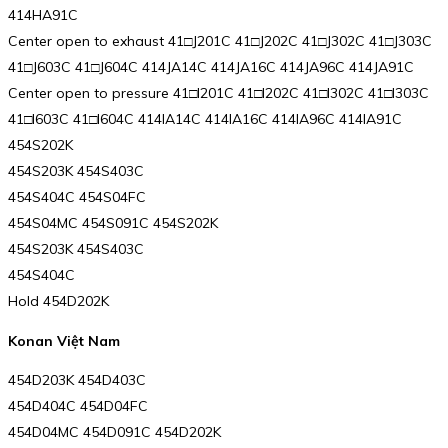
414HA91C
Center open to exhaust 41□J201C 41□J202C 41□J302C 41□J303C
41□J603C 41□J604C 414JA14C 414JA16C 414JA96C 414JA91C
Center open to pressure 41□I201C 41□I202C 41□I302C 41□I303C
41□I603C 41□I604C 414IA14C 414IA16C 414IA96C 414IA91C
454S202K
454S203K 454S403C
454S404C 454S04FC
454S04MC 454S091C 454S202K
454S203K 454S403C
454S404C
Hold 454D202K
Konan Việt Nam
454D203K 454D403C
454D404C 454D04FC
454D04MC 454D091C 454D202K