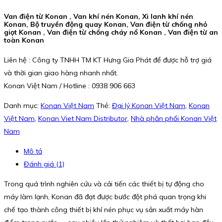
Van điện từ Konan , Van khí nén Konan, Xi lanh khí nén
Konan, Bộ truyền động quay Konan, Van điện từ chống nhỏ
giọt Konan , Van điện từ chống cháy nổ Konan , Van điện từ an
toàn Konan
Liên hệ : Công ty TNHH TM KT Hưng Gia Phát để được hỗ trợ giá
và thời gian giao hàng nhanh nhất.
Konan Việt Nam / Hotline : 0938 906 663
Danh mục:
Konan Việt Nam
Thẻ:
Đại lý Konan Việt Nam
,
Konan
Việt Nam
,
Konan Viet Nam Distributor
,
Nhà phân phối Konan Việt
Nam
Mô tả
Đánh giá (1)
Trong quá trình nghiên cứu và cải tiến các thiết bị tự động cho
máy làm lạnh, Konan đã đạt được bước đột phá quan trọng khi
chế tạo thành công thiết bị khí nén phục vụ sản xuất máy hàn