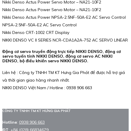
Nikki Denso Actus Power Servo Motor – NA21-10F2
Nikki Denso Actus Power Servo Motor – NA21-10F2
Nikki Denso Actus Power NPSA-2.5NF-50A-E2 AC Servo Control
NPSA-2.5NF-50A-E2 AC Servo Control
Nikki Denso CRT-1002 CRT Display
NIKKI DENSO VC II SERIES NCR-CDA1A2A-752 AC SERVO LINEAR
Động cơ servo truyền động trực tiếp NIKKI DENSO, động cơ
servo tuyến tính NIKKI DENSO, động cơ servo AC NIKKI
DENSO, bộ điều khiển servo NIKKI DENSO.
Liên hệ : Công ty TNHH TM KT Hưng Gia Phát để được hỗ trợ giá
và thời gian giao hàng nhanh nhất.
NIKKI DENSO Việt Nam / Hotline : 0938 906 663
CÔNG TY TNHH TM KT HƯNG GIA PHÁT
Hotline
:
0938 906 663
ĐT
:
+84 (028) 66834679