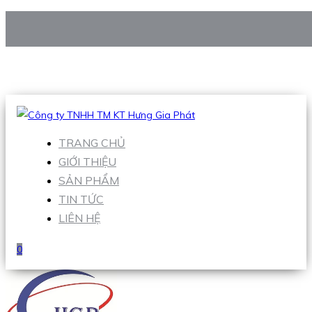
CÔNG TY TNHH TM KT HƯNG GIA PHÁT
Hotline
:
0938 906 663
Email
:
Sales1@hgpvietnam.com
TRANG CHỦ
GIỚI THIỆU
SẢN PHẨM
TIN TỨC
LIÊN HỆ
0