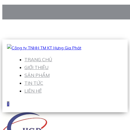
CÔNG TY TNHH TM KT HƯNG GIA PHÁT
Hotline
:
0938 906 663
Email
:
Sales1@hgpvietnam.com
TRANG CHỦ
GIỚI THIỆU
SẢN PHẨM
TIN TỨC
LIÊN HỆ
0