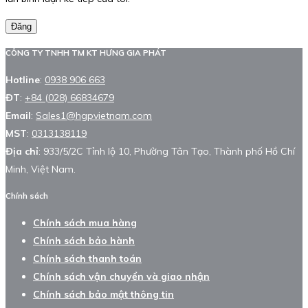
Đăng
CÔNG TY TNHH TM KT HƯNG GIA PHÁT
Hotline
:
0938 906 663
ĐT
:
+84 (028) 66834679
Email
:
Sales1@hgpvietnam.com
MST
:
0313138119
Địa chỉ
: 933/5/2C Tỉnh lộ 10, Phường Tân Tạo, Thành phố Hồ Chí
Minh, Việt Nam.
Chính sách
Chính sách mua hàng
Chính sách bảo hành
Chính sách thanh toán
Chính sách vận chuyển và giao nhận
Chính sách bảo mật thông tin