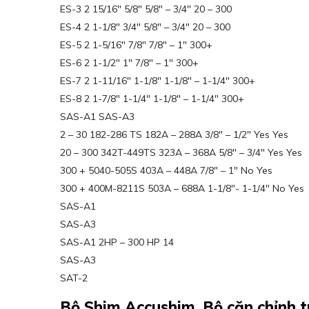
ES-3 2 15/16″ 5/8″ 5/8″ – 3/4″ 20 – 300
ES-4 2 1-1/8″ 3/4″ 5/8″ – 3/4″ 20 – 300
ES-5 2 1-5/16″ 7/8″ 7/8″ – 1″ 300+
ES-6 2 1-1/2″ 1″ 7/8″ – 1″ 300+
ES-7 2 1-11/16″ 1-1/8″ 1-1/8″ – 1-1/4″ 300+
ES-8 2 1-7/8″ 1-1/4″ 1-1/8″ – 1-1/4″ 300+
SAS-A1 SAS-A3
2 – 30 182-286 TS 182A – 288A 3/8″ – 1/2″ Yes Yes
20 – 300 342T-449TS 323A – 368A 5/8″ – 3/4″ Yes Yes
300 + 5040-505S 403A – 448A 7/8″ – 1″ No Yes
300 + 400M-8211S 503A – 688A 1-1/8″- 1-1/4″ No Yes
SAS-A1
SAS-A3
SAS-A1 2HP – 300 HP 14
SAS-A3
SAT-2
Bộ Shim Accushim, Bộ căn chỉnh t