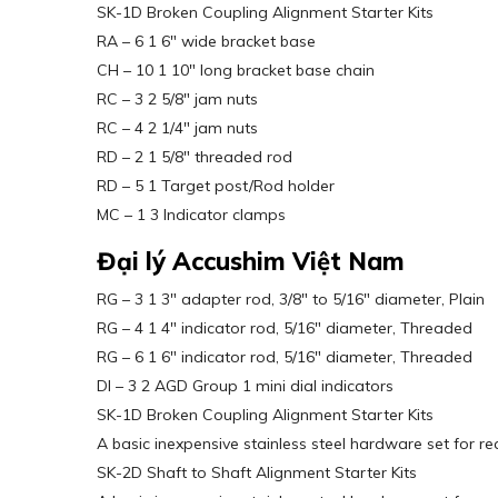
SK-1D Broken Coupling Alignment Starter Kits
RA – 6 1 6″ wide bracket base
CH – 10 1 10″ long bracket base chain
RC – 3 2 5/8″ jam nuts
RC – 4 2 1/4″ jam nuts
RD – 2 1 5/8″ threaded rod
RD – 5 1 Target post/Rod holder
MC – 1 3 Indicator clamps
Đại lý Accushim Việt Nam
RG – 3 1 3″ adapter rod, 3/8″ to 5/16″ diameter, Plain
RG – 4 1 4″ indicator rod, 5/16″ diameter, Threaded
RG – 6 1 6″ indicator rod, 5/16″ diameter, Threaded
DI – 3 2 AGD Group 1 mini dial indicators
SK-1D Broken Coupling Alignment Starter Kits
A basic inexpensive stainless steel hardware set for r
SK-2D Shaft to Shaft Alignment Starter Kits