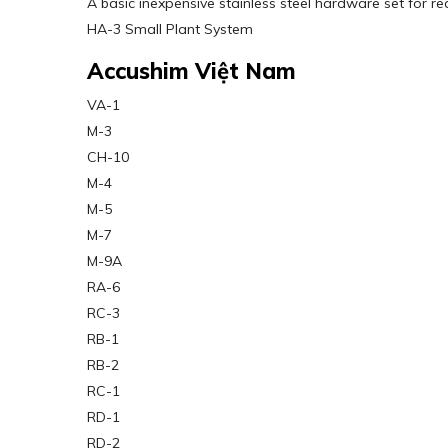
A basic inexpensive stainless steel hardware set for r
HA-3 Small Plant System
Accushim Việt Nam
VA-1
M-3
CH-10
M-4
M-5
M-7
M-9A
RA-6
RC-3
RB-1
RB-2
RC-1
RD-1
RD-2