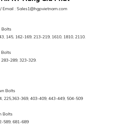
63 / Email : Sales1@hgpvietnam.com
 Bolts
, 145, 162-169, 213-219, 1610, 1810, 2110.
 Bolts
 283-289, 323-329.
wn Bolts
, 225,363-369, 403-409, 443-449, 504-509
n Bolts
2-589, 681-689