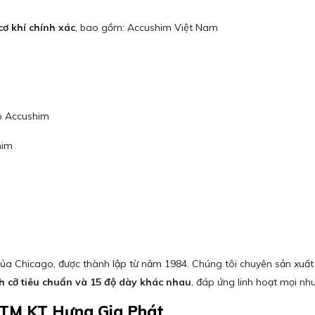
ơ khí chính xác
, bao gồm: Accushim Việt Nam
so Accushim
him
 của Chicago, được thành lập từ năm 1984. Chúng tôi chuyên sản xuấ
ch cỡ tiêu chuẩn và 15 độ dày khác nhau
, đáp ứng linh hoạt mọi nhu
 TM KT Hưng Gia Phát