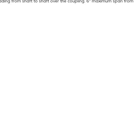
eading from shaft to shaft over the coupling. 6″ maximum span from 