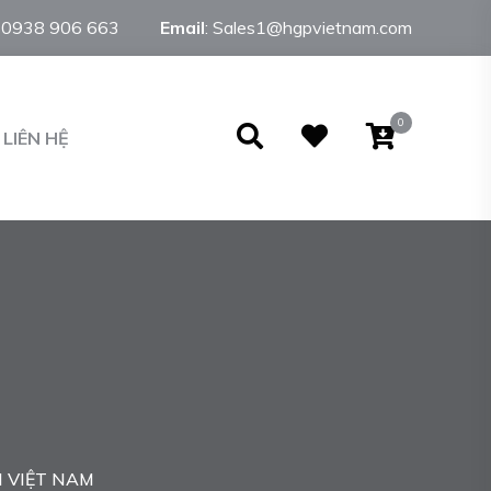
:
0938 906 663
Email
:
Sales1@hgpvietnam.com
0
LIÊN HỆ
 VIỆT NAM