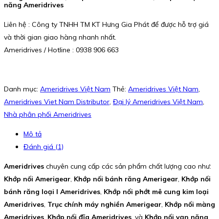
năng Ameridrives
Liên hệ : Công ty TNHH TM KT Hưng Gia Phát để được hỗ trợ giá
và thời gian giao hàng nhanh nhất.
Ameridrives / Hotline : 0938 906 663
Danh mục:
Ameridrives Việt Nam
Thẻ:
Ameridrives Việt Nam
,
Ameridrives Viet Nam Distributor
,
Đại lý Ameridrives Việt Nam
,
Nhà phân phối Ameridrives
Mô tả
Đánh giá (1)
Ameridrives
chuyên cung cấp các sản phẩm chất lượng cao như:
Khớp nối Amerigear
,
Khớp nối bánh răng Amerigear
,
Khớp nối
bánh răng loại I Ameridrives
,
Khớp nối phớt mê cung kim loại
Ameridrives
,
Trục chính máy nghiền Amerigear
,
Khớp nối màng
Ameridrives
,
Khớp nối đĩa Ameridrives
, và
Khớp nối vạn năng