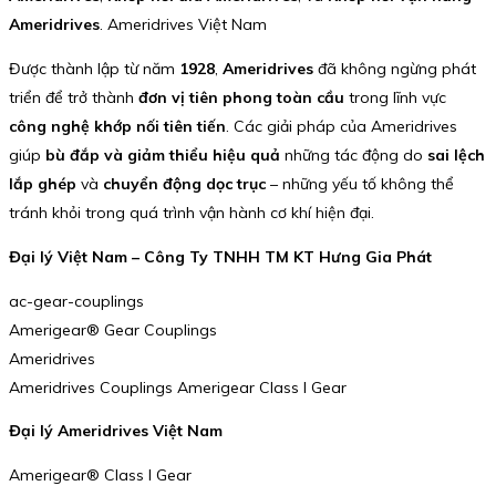
Ameridrives
. Ameridrives Việt Nam
Được thành lập từ năm
1928
,
Ameridrives
đã không ngừng phát
triển để trở thành
đơn vị tiên phong toàn cầu
trong lĩnh vực
công nghệ khớp nối tiên tiến
. Các giải pháp của Ameridrives
giúp
bù đắp và giảm thiểu hiệu quả
những tác động do
sai lệch
lắp ghép
và
chuyển động dọc trục
– những yếu tố không thể
tránh khỏi trong quá trình vận hành cơ khí hiện đại.
Đại lý Việt Nam – Công Ty TNHH TM KT Hưng Gia Phát
ac-gear-couplings
Amerigear® Gear Couplings
Ameridrives
Ameridrives Couplings Amerigear Class I Gear
Đại lý Ameridrives Việt Nam
Amerigear® Class I Gear