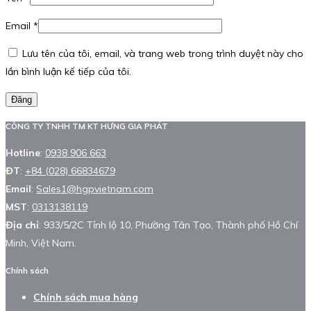
Email
*
Lưu tên của tôi, email, và trang web trong trình duyệt này cho
lần bình luận kế tiếp của tôi.
Đăng
CÔNG TY TNHH TM KT HƯNG GIA PHÁT
Hotline
:
0938 906 663
ĐT
:
+84 (028) 66834679
Email
:
Sales1@hgpvietnam.com
MST
:
0313138119
Địa chỉ
: 933/5/2C Tỉnh lộ 10, Phường Tân Tạo, Thành phố Hồ Chí
Minh, Việt Nam.
Chính sách
Chính sách mua hàng