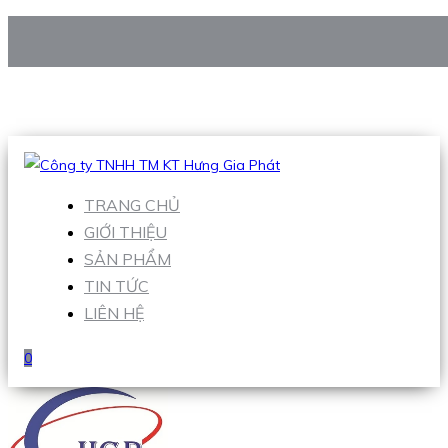
CÔNG TY TNHH TM KT HƯNG GIA PHÁT
Hotline
:
0938 906 663
Email
:
Sales1@hgpvietnam.com
TRANG CHỦ
GIỚI THIỆU
SẢN PHẨM
TIN TỨC
LIÊN HỆ
0