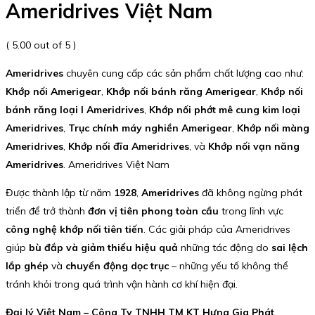
Ameridrives Việt Nam
( 5.00 out of 5 )
Ameridrives
chuyên cung cấp các sản phẩm chất lượng cao như:
Khớp nối Amerigear
,
Khớp nối bánh răng Amerigear
,
Khớp nối
bánh răng loại I Ameridrives
,
Khớp nối phớt mê cung kim loại
Ameridrives
,
Trục chính máy nghiền Amerigear
,
Khớp nối màng
Ameridrives
,
Khớp nối đĩa Ameridrives
, và
Khớp nối vạn năng
Ameridrives
. Ameridrives Việt Nam
Được thành lập từ năm
1928
,
Ameridrives
đã không ngừng phát
triển để trở thành
đơn vị tiên phong toàn cầu
trong lĩnh vực
công nghệ khớp nối tiên tiến
. Các giải pháp của Ameridrives
giúp
bù đắp và giảm thiểu hiệu quả
những tác động do
sai lệch
lắp ghép
và
chuyển động dọc trục
– những yếu tố không thể
tránh khỏi trong quá trình vận hành cơ khí hiện đại.
Đại lý Việt Nam – Công Ty TNHH TM KT Hưng Gia Phát