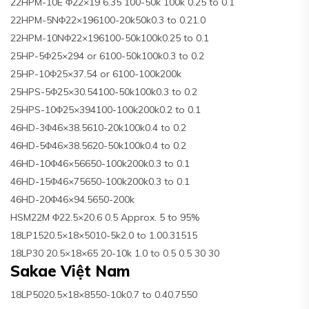
22HPM-10E Φ22×19 6.35 100-50k 100k 0.25 to 0.1
22HPM-5NΦ22×196100-20k50k0.3 to 0.21.0
22HPM-10NΦ22×196100-50k100k0.25 to 0.1
25HP-5Φ25×294 or 6100-50k100k0.3 to 0.2
25HP-10Φ25×37.54 or 6100-100k200k
25HPS-5Φ25×30.54100-50k100k0.3 to 0.2
25HPS-10Φ25×394100-100k200k0.2 to 0.1
46HD-3Φ46×38.5610-20k100k0.4 to 0.2
46HD-5Φ46×38.5620-50k100k0.4 to 0.2
46HD-10Φ46×56650-100k200k0.3 to 0.1
46HD-15Φ46×75650-100k200k0.3 to 0.1
46HD-20Φ46×94.5650-200k
HSM22M Φ22.5×20.6 0.5 Approx. 5 to 95%
18LP1520.5×18×5010-5k2.0 to 1.00.31515
18LP30 20.5×18×65 20-10k 1.0 to 0.5 0.5 30 30
Sakae Việt Nam
18LP5020.5×18×8550-10k0.7 to 0.40.7550