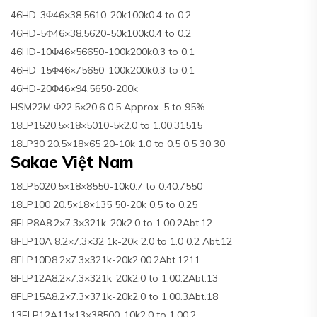
46HD-3Φ46×38.5610-20k100k0.4 to 0.2
46HD-5Φ46×38.5620-50k100k0.4 to 0.2
46HD-10Φ46×56650-100k200k0.3 to 0.1
46HD-15Φ46×75650-100k200k0.3 to 0.1
46HD-20Φ46×94.5650-200k
HSM22M Φ22.5×20.6 0.5 Approx. 5 to 95%
18LP1520.5×18×5010-5k2.0 to 1.00.31515
18LP30 20.5×18×65 20-10k 1.0 to 0.5 0.5 30 30
Sakae Việt Nam
18LP5020.5×18×8550-10k0.7 to 0.40.7550
18LP100 20.5×18×135 50-20k 0.5 to 0.25
8FLP8A8.2×7.3×321k-20k2.0 to 1.00.2Abt.12
8FLP10A 8.2×7.3×32 1k-20k 2.0 to 1.0 0.2 Abt.12
8FLP10D8.2×7.3×321k-20k2.00.2Abt.1211
8FLP12A8.2×7.3×321k-20k2.0 to 1.00.2Abt.13
8FLP15A8.2×7.3×371k-20k2.0 to 1.00.3Abt.18
13FLP12A11×13×38500-10k2.0 to 1.00.2