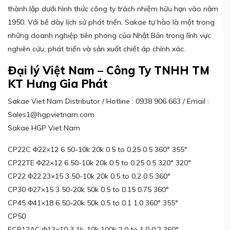
thành lập dưới hình thức công ty trách nhiệm hữu hạn vào năm
1950. Với bề dày lịch sử phát triển, Sakae tự hào là một trong
những doanh nghiệp tiên phong của Nhật Bản trong lĩnh vực
nghiên cứu, phát triển và sản xuất chiết áp chính xác.
Đại lý Việt Nam – Công Ty TNHH TM
KT Hưng Gia Phát
Sakae Viet Nam Distributor / Hotline : 0938 906 663 / Email :
Sales1@hgpvietnam.com
Sakae HGP Viet Nam
CP22C Φ22×12 6 50-10k 20k 0.5 to 0.25 0.5 360° 355°
CP22TE Φ22×12 6 50-10k 20k 0.5 to 0.25 0.5 320° 320°
CP22 Φ22.23×15 3 50-10k 20k 0.5 to 0.2 0.5 360°
CP30 Φ27×15 3 50-20k 50k 0.5 to 0.15 0.75 360°
CP45 Φ41×18 6 50-20k 50k 0.5 to 0.1 1.0 360° 355°
CP50
FCP12AC Φ13×10 3 1k-10k 100k 2.0 to 1.0 0.2 360°