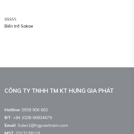
Được xếp
Biến trở Sakae
hạng
5.00
5
sao
CÔNG TY TNHH TM KT HƯNG GIA PHÁT
Hotline
:
0938 906 663
ĐT
:
+84 (028) 66834679
Email
:
Sales1@hgpvietnam.com
MST
:
0313138119