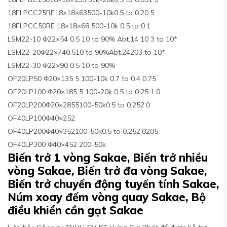
18FLPCC25RE18×18×63500-10k0.5 to 0.20.5
18FLPCC50RE 18×18×68 500-10k 0.5 to 0.1
LSM22-10 Φ22×54 0.5 10 to 90% Abt.14 10 3 to 10*
LSM22-20Φ22×740.510 to 90%Abt.24203 to 10*
LSM22-30 Φ22×90 0.5 10 to 90%
OF20LP50 Φ20×135 5 100-10k 0.7 to 0.4 0.75
OF20LP100 Φ20×185 5 100-20k 0.5 to 0.25 1.0
OF20LP200Φ20×2855100-50k0.5 to 0.252.0
OF40LP100Φ40×252
OF40LP200Φ40×352100-50k0.5 to 0.252.0205
OF40LP300 Φ40×452 200-50k
Biến trở 1 vòng Sakae, Biến trở nhiều
vòng Sakae, Biến trở đa vòng Sakae,
Biến trở chuyển động tuyến tính Sakae,
Núm xoay đếm vòng quay Sakae, Bộ
điều khiển cần gạt Sakae