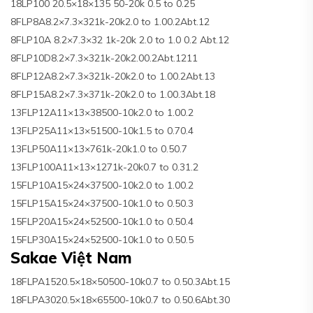
18LP100 20.5×18×135 50-20k 0.5 to 0.25
8FLP8A8.2×7.3×321k-20k2.0 to 1.00.2Abt.12
8FLP10A 8.2×7.3×32 1k-20k 2.0 to 1.0 0.2 Abt.12
8FLP10D8.2×7.3×321k-20k2.00.2Abt.1211
8FLP12A8.2×7.3×321k-20k2.0 to 1.00.2Abt.13
8FLP15A8.2×7.3×371k-20k2.0 to 1.00.3Abt.18
13FLP12A11×13×38500-10k2.0 to 1.00.2
13FLP25A11×13×51500-10k1.5 to 0.70.4
13FLP50A11×13×761k-20k1.0 to 0.50.7
13FLP100A11×13×1271k-20k0.7 to 0.31.2
15FLP10A15×24×37500-10k2.0 to 1.00.2
15FLP15A15×24×37500-10k1.0 to 0.50.3
15FLP20A15×24×52500-10k1.0 to 0.50.4
15FLP30A15×24×52500-10k1.0 to 0.50.5
Sakae Việt Nam
18FLPA1520.5×18×50500-10k0.7 to 0.50.3Abt.15
18FLPA3020.5×18×65500-10k0.7 to 0.50.6Abt.30