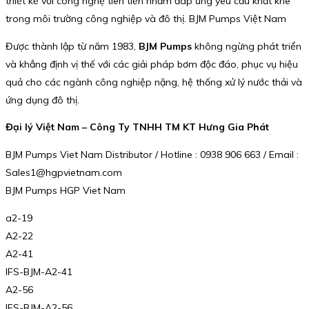
thiết kế với công nghệ tiên tiến nhằm đáp ứng yêu cầu khắt khe
trong môi trường công nghiệp và đô thị. BJM Pumps Việt Nam
Được thành lập từ năm 1983,
BJM Pumps
không ngừng phát triển
và khẳng định vị thế với các giải pháp bơm độc đáo, phục vụ hiệu
quả cho các ngành công nghiệp nặng, hệ thống xử lý nước thải và
ứng dụng đô thị.
Đại lý Việt Nam – Công Ty TNHH TM KT Hưng Gia Phát
BJM Pumps Viet Nam Distributor / Hotline : 0938 906 663 / Email :
Sales1@hgpvietnam.com
BJM Pumps HGP Viet Nam
a2-19
A2-22
A2-41
IFS-BJM-A2-41
A2-56
IFS-BJM-A2-56