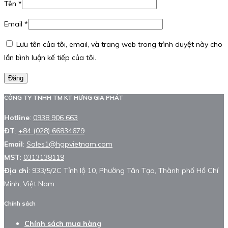
Tên
*
Email
*
Lưu tên của tôi, email, và trang web trong trình duyệt này cho
lần bình luận kế tiếp của tôi.
Đăng
CÔNG TY TNHH TM KT HƯNG GIA PHÁT
Hotline
:
0938 906 663
ĐT
:
+84 (028) 66834679
Email
:
Sales1@hgpvietnam.com
MST
:
0313138119
Địa chỉ
: 933/5/2C Tỉnh lộ 10, Phường Tân Tạo, Thành phố Hồ Chí
Minh, Việt Nam.
Chính sách
Chính sách mua hàng