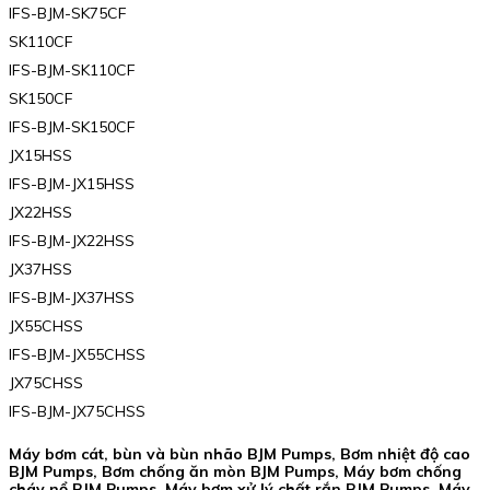
IFS-BJM-SK75CF
SK110CF
IFS-BJM-SK110CF
SK150CF
IFS-BJM-SK150CF
JX15HSS
IFS-BJM-JX15HSS
JX22HSS
IFS-BJM-JX22HSS
JX37HSS
IFS-BJM-JX37HSS
JX55CHSS
IFS-BJM-JX55CHSS
JX75CHSS
IFS-BJM-JX75CHSS
Máy bơm cát, bùn và bùn nhão BJM Pumps, Bơm nhiệt độ cao
BJM Pumps, Bơm chống ăn mòn BJM Pumps, Máy bơm chống
cháy nổ BJM Pumps, Máy bơm xử lý chất rắn BJM Pumps, Máy