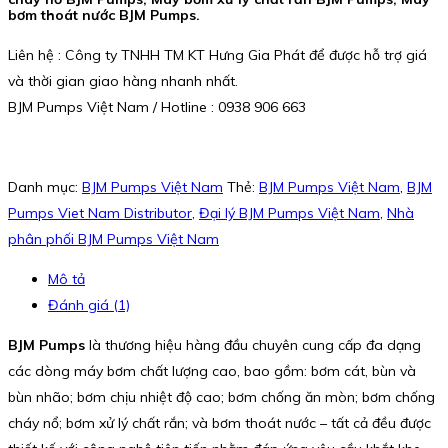
bơm thoát nước BJM Pumps.
Liên hệ : Công ty TNHH TM KT Hưng Gia Phát để được hỗ trợ giá
và thời gian giao hàng nhanh nhất.
BJM Pumps Việt Nam / Hotline : 0938 906 663
Danh mục:
BJM Pumps Việt Nam
Thẻ:
BJM Pumps Việt Nam
,
BJM
Pumps Viet Nam Distributor
,
Đại lý BJM Pumps Việt Nam
,
Nhà
phân phối BJM Pumps Việt Nam
Mô tả
Đánh giá (1)
BJM Pumps
là thương hiệu hàng đầu chuyên cung cấp đa dạng
các dòng máy bơm chất lượng cao, bao gồm: bơm cát, bùn và
bùn nhão; bơm chịu nhiệt độ cao; bơm chống ăn mòn; bơm chống
cháy nổ; bơm xử lý chất rắn; và bơm thoát nước – tất cả đều được