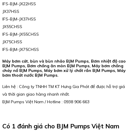
IFS-BJM-JX22HSS
JX37HSS
IFS-BJM-JX37HSS
JX55CHSS
IFS-BJM-JX55CHSS
JX75CHSS
IFS-BJM-JX75CHSS
Máy bơm cát, bùn và bùn nhão BJM Pumps, Bơm nhiệt độ cao
BJM Pumps, Bơm chống ăn mòn BJM Pumps, Máy bơm chống
cháy nổ BJM Pumps, Máy bơm xử lý chất rắn BJM Pumps, Máy
bơm thoát nước BJM Pumps.
Liên hệ : Công ty TNHH TM KT Hưng Gia Phát để được hỗ trợ giá
và thời gian giao hàng nhanh nhất.
BJM Pumps Việt Nam / Hotline : 0938 906 663
Có 1 đánh giá cho
BJM Pumps Việt Nam