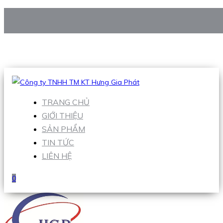
CÔNG TY TNHH TM KT HƯNG GIA PHÁT
Hotline
:
0938 906 663
Email
:
Sales1@hgpvietnam.com
TRANG CHỦ
GIỚI THIỆU
SẢN PHẨM
TIN TỨC
LIÊN HỆ
0