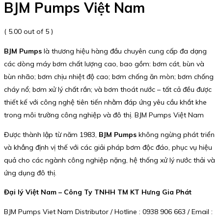
BJM Pumps Việt Nam
( 5.00 out of 5 )
BJM Pumps
là thương hiệu hàng đầu chuyên cung cấp đa dạng
các dòng máy bơm chất lượng cao, bao gồm: bơm cát, bùn và
bùn nhão; bơm chịu nhiệt độ cao; bơm chống ăn mòn; bơm chống
cháy nổ; bơm xử lý chất rắn; và bơm thoát nước – tất cả đều được
thiết kế với công nghệ tiên tiến nhằm đáp ứng yêu cầu khắt khe
trong môi trường công nghiệp và đô thị. BJM Pumps Việt Nam
Được thành lập từ năm 1983,
BJM Pumps
không ngừng phát triển
và khẳng định vị thế với các giải pháp bơm độc đáo, phục vụ hiệu
quả cho các ngành công nghiệp nặng, hệ thống xử lý nước thải và
ứng dụng đô thị.
Đại lý Việt Nam – Công Ty TNHH TM KT Hưng Gia Phát
BJM Pumps Viet Nam Distributor / Hotline : 0938 906 663 / Email :