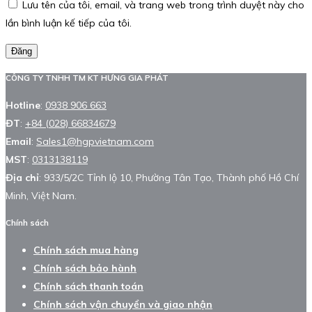
Lưu tên của tôi, email, và trang web trong trình duyệt này cho
lần bình luận kế tiếp của tôi.
Đăng
CÔNG TY TNHH TM KT HƯNG GIA PHÁT
Hotline
:
0938 906 663
ĐT
:
+84 (028) 66834679
Email
:
Sales1@hgpvietnam.com
MST
:
0313138119
Địa chỉ
: 933/5/2C Tỉnh lộ 10, Phường Tân Tạo, Thành phố Hồ Chí
Minh, Việt Nam.
Chính sách
Chính sách mua hàng
Chính sách bảo hành
Chính sách thanh toán
Chính sách vận chuyển và giao nhận