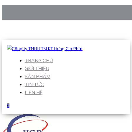
CÔNG TY TNHH TM KT HƯNG GIA PHÁT
Hotline
:
0938 906 663
Email
:
Sales1@hgpvietnam.com
TRANG CHỦ
GIỚI THIỆU
SẢN PHẨM
TIN TỨC
LIÊN HỆ
0