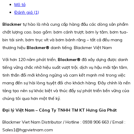
Mô tả
Đánh giá (1)
Blackmer
tự hào là nhà cung cấp hàng đầu các dòng sản phẩm
chất lượng cao, bao gồm: bơm cánh trượt, bơm ly tâm, bơm tua-
bin tái sinh, bơm trục vít và bơm bánh răng – tất cả đều mang
thương hiệu
Blackmer®
danh tiếng. Blackmer Việt Nam
Với hơn 120 năm phát triển,
Blackmer®
đã xây dựng được danh
tiếng vững chắc nhờ hiệu suất vượt trội, dịch vụ hậu mãi tận tâm,
tinh thần đổi mới không ngừng và cam kết mạnh mẽ trong việc
mang đến sự hài lòng tuyệt đối cho khách hàng. Đây chính là nền
tảng tạo nên sự khác biệt và thúc đẩy sự phát triển bền vững của
chúng tôi qua hơn một thế kỷ.
Đại lý Việt Nam – Công Ty TNHH TM KT Hưng Gia Phát
Blackmer Viet Nam Distributor / Hotline : 0938 906 663 / Email :
Sales1@hgpvietnam.com