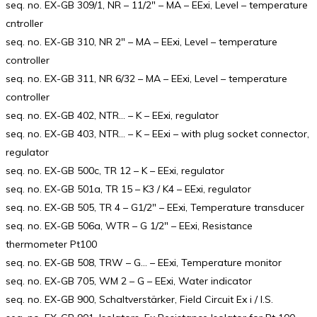
seq. no. EX-GB 309/1, NR – 11/2″ – MA – EExi, Level – temperature
cntroller
seq. no. EX-GB 310, NR 2″ – MA – EExi, Level – temperature
controller
seq. no. EX-GB 311, NR 6/32 – MA – EExi, Level – temperature
controller
seq. no. EX-GB 402, NTR… – K – EExi, regulator
seq. no. EX-GB 403, NTR… – K – EExi – with plug socket connector,
regulator
seq. no. EX-GB 500c, TR 12 – K – EExi, regulator
seq. no. EX-GB 501a, TR 15 – K3 / K4 – EExi, regulator
seq. no. EX-GB 505, TR 4 – G1/2″ – EExi, Temperature transducer
seq. no. EX-GB 506a, WTR – G 1/2″ – EExi, Resistance
thermometer Pt100
seq. no. EX-GB 508, TRW – G… – EExi, Temperature monitor
seq. no. EX-GB 705, WM 2 – G – EExi, Water indicator
seq. no. EX-GB 900, Schaltverstärker, Field Circuit Ex i / I.S.