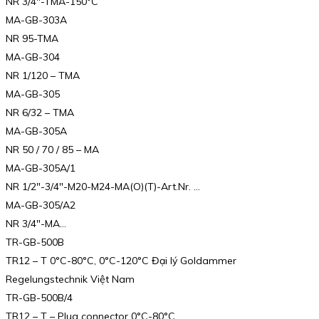
NR 3/4″-TMA-150°C
MA-GB-303A
NR 95-TMA
MA-GB-304
NR 1/120 – TMA
MA-GB-305
NR 6/32 – TMA
MA-GB-305A
NR 50 / 70 / 85 – MA
MA-GB-305A/1
NR 1/2″-3/4″-M20-M24-MA(O)(T)-Art.Nr. …
MA-GB-305/A2
NR 3/4″-MA…
TR-GB-500B
TR12 – T 0°C-80°C, 0°C-120°C Đại lý Goldammer
Regelungstechnik Việt Nam
TR-GB-500B/4
TR12 – T – Plug connector 0°C-80°C