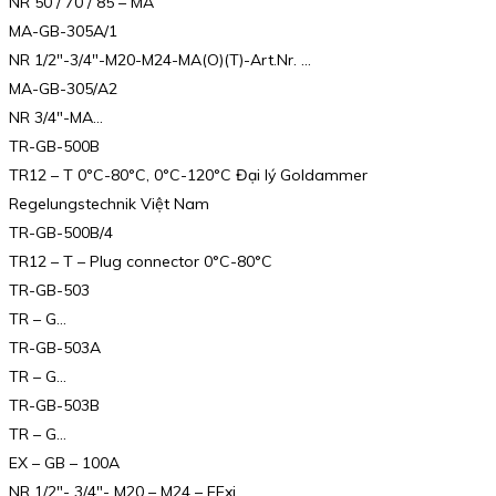
NR 50 / 70 / 85 – MA
MA-GB-305A/1
NR 1/2″-3/4″-M20-M24-MA(O)(T)-Art.Nr. …
MA-GB-305/A2
NR 3/4″-MA…
TR-GB-500B
TR12 – T 0°C-80°C, 0°C-120°C Đại lý Goldammer
Regelungstechnik Việt Nam
TR-GB-500B/4
TR12 – T – Plug connector 0°C-80°C
TR-GB-503
TR – G…
TR-GB-503A
TR – G…
TR-GB-503B
TR – G…
EX – GB – 100A
NR 1/2″- 3/4″- M20 – M24 – EExi