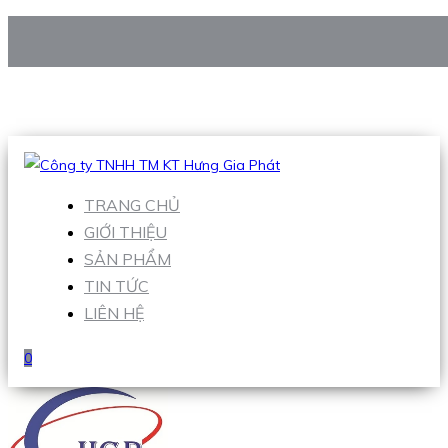
CÔNG TY TNHH TM KT HƯNG GIA PHÁT
Hotline
:
0938 906 663
Email
:
Sales1@hgpvietnam.com
TRANG CHỦ
GIỚI THIỆU
SẢN PHẨM
TIN TỨC
LIÊN HỆ
0