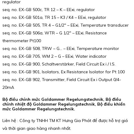
regulator
seq. no. EX-GB 500c, TR 12 – K – EExi, regulator
seq. no. EX-GB 501a, TR 15 – K3 / K4 – EExi, regulator
seq. no. EX-GB 505, TR 4 – G1/2″ – EExi, Temperature transducer
seq. no. EX-GB 506a, WTR – G 1/2″ – EExi, Resistance
thermometer Pt100
seq. no. EX-GB 508, TRW – G… – EExi, Temperature monitor
seq. no. EX-GB 705, WM 2 – G – EExi, Water indicator
seq. no. EX-GB 900, Schaltverstärker, Field Circuit Ex i / I.S.
seq. no. EX-GB 901, Isolators, Ex Resistance Isolator for Pt 100
seq. no. EX-GB 902, Transmitter, Field Circuit Ex i Output 0/4-
20mA
Bộ điều chỉnh mức Goldammer Regelungstechnik, Bộ điều
chỉnh nhiệt độ Goldammer Regelungstechnik, Bộ điều khiển
mức Goldammer Regelungstechnik.
Liên hệ : Công ty TNHH TM KT Hưng Gia Phát để được hỗ trợ giá
và thời gian giao hàng nhanh nhất.