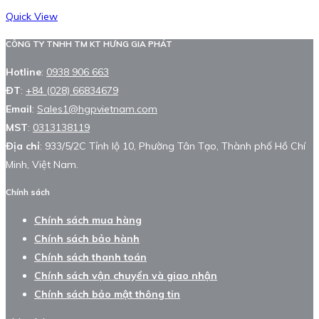
Quick View
CÔNG TY TNHH TM KT HƯNG GIA PHÁT
Hotline
:
0938 906 663
ĐT
:
+84 (028) 66834679
Email
:
Sales1@hgpvietnam.com
MST
:
0313138119
Địa chỉ
: 933/5/2C Tỉnh lộ 10, Phường Tân Tạo, Thành phố Hồ Chí
Minh, Việt Nam.
Chính sách
Chính sách mua hàng
Chính sách bảo hành
Chính sách thanh toán
Chính sách vận chuyển và giao nhận
Chính sách bảo mật thông tin