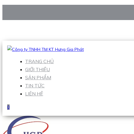
CÔNG TY TNHH TM KT HƯNG GIA PHÁT
Hotline
:
0938 906 663
Email
:
Sales1@hgpvietnam.com
TRANG CHỦ
GIỚI THIỆU
SẢN PHẨM
TIN TỨC
LIÊN HỆ
0