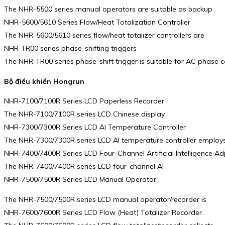
The NHR-5500 series manual operators are suitable as backup
NHR-5600/5610 Series Flow/Heat Totalization Controller
The NHR-5600/5610 series flow/heat totalizer controllers are
NHR-TR00 series phase-shifting triggers
The NHR-TR00 series phase-shift trigger is suitable for AC phase con
Bộ điều khiển Hongrun
NHR-7100/7100R Series LCD Paperless Recorder
The NHR-7100/7100R series LCD Chinese display
NHR-7300/7300R Series LCD AI Temperature Controller
The NHR-7300/7300R series LCD AI temperature controller employ
NHR-7400/7400R Series LCD Four-Channel Artificial Intelligence A
The NHR-7400/7400R series LCD four-channel AI
NHR-7500/7500R Series LCD Manual Operator
The NHR-7500/7500R series LCD manual operator/recorder is
NHR-7600/7600R Series LCD Flow (Heat) Totalizer Recorder