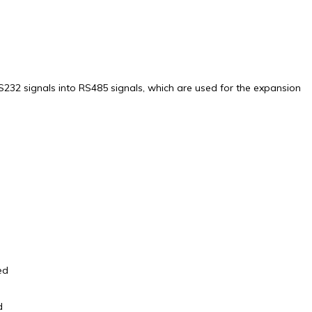
32 signals into RS485 signals, which are used for the expansion
ed
d