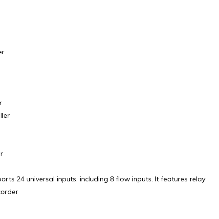
er
r
ler
r
s 24 universal inputs, including 8 flow inputs. It features relay
corder