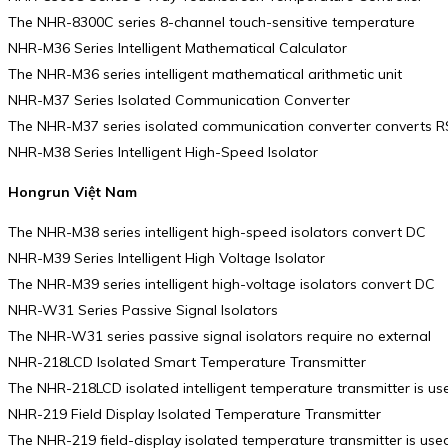
The NHR-8300C series 8-channel touch-sensitive temperature
NHR-M36 Series Intelligent Mathematical Calculator
The NHR-M36 series intelligent mathematical arithmetic unit
NHR-M37 Series Isolated Communication Converter
The NHR-M37 series isolated communication converter converts RS2
NHR-M38 Series Intelligent High-Speed Isolator
Hongrun Việt Nam
The NHR-M38 series intelligent high-speed isolators convert DC
NHR-M39 Series Intelligent High Voltage Isolator
The NHR-M39 series intelligent high-voltage isolators convert DC
NHR-W31 Series Passive Signal Isolators
The NHR-W31 series passive signal isolators require no external
NHR-218LCD Isolated Smart Temperature Transmitter
The NHR-218LCD isolated intelligent temperature transmitter is us
NHR-219 Field Display Isolated Temperature Transmitter
The NHR-219 field-display isolated temperature transmitter is use