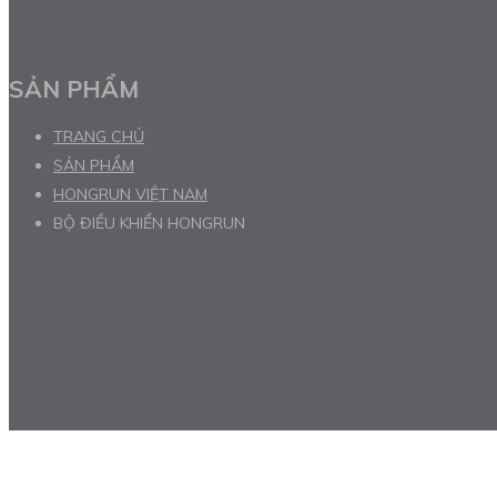
SẢN PHẨM
TRANG CHỦ
SẢN PHẨM
HONGRUN VIỆT NAM
BỘ ĐIỀU KHIỂN HONGRUN