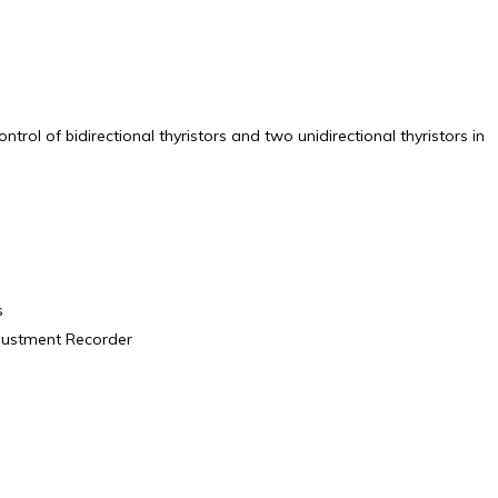
trol of bidirectional thyristors and two unidirectional thyristors in
s
djustment Recorder