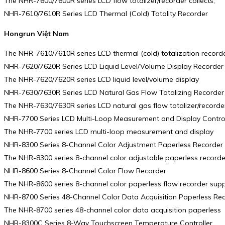
The NHR-7600/7600R series LCD flow totalizer/recorder collects,
NHR-7610/7610R Series LCD Thermal (Cold) Totality Recorder
Hongrun Việt Nam
The NHR-7610/7610R series LCD thermal (cold) totalization record
NHR-7620/7620R Series LCD Liquid Level/Volume Display Recorder
The NHR-7620/7620R series LCD liquid level/volume display
NHR-7630/7630R Series LCD Natural Gas Flow Totalizing Recorder
The NHR-7630/7630R series LCD natural gas flow totalizer/recorde
NHR-7700 Series LCD Multi-Loop Measurement and Display Control
The NHR-7700 series LCD multi-loop measurement and display
NHR-8300 Series 8-Channel Color Adjustment Paperless Recorder
The NHR-8300 series 8-channel color adjustable paperless recorde
NHR-8600 Series 8-Channel Color Flow Recorder
The NHR-8600 series 8-channel color paperless flow recorder support
NHR-8700 Series 48-Channel Color Data Acquisition Paperless Re
The NHR-8700 series 48-channel color data acquisition paperless
NHR-8300C Series 8-Way Touchscreen Temperature Controller