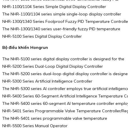
NHR-1100/1104 Series Simple Digital Display Controller
The NHR-1100/1104 series simple single-loop display controller
NHR-1300/1340 Series Foolproof Fuzzy PID Temperature Controlle
The NHR-1300/1340 series user-friendly fuzzy PID temperature
NHR-5100 Series Digital Display Controller
Bộ điều khiển Hongrun
The NHR-5100 series digital display controller is designed for the
NHR-5200 Series Dual-Loop Digital Display Controller
The NHR-5200 series dual-loop digital display controller is design
NHR-5300 Series Artificial Intelligence Controller
The NHR-5300 series AI controller employs true artificial intelligenc
NHR-5400 Series 60-Segment Artificial Intelligence Temperature Co
The NHR-5400 series 60-segment AI temperature controller emplo
NHR-5401 Series Programmable Valve Temperature Controller/Reg
The NHR-5401 series programmable valve temperature
NHR-5500 Series Manual Operator