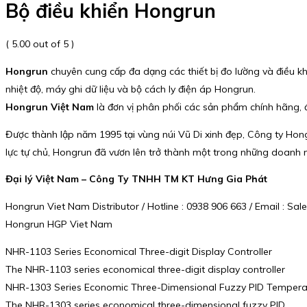
Bộ điều khiển Hongrun
( 5.00 out of 5 )
Hongrun
chuyên cung cấp đa dạng các thiết bị đo lường và điều khiể
nhiệt độ, máy ghi dữ liệu và bộ cách ly điện áp Hongrun.
Hongrun Việt Nam
là đơn vị phân phối các sản phẩm chính hãng, 
Được thành lập năm 1995 tại vùng núi Vũ Di xinh đẹp, Công ty Hong
lực tự chủ, Hongrun đã vươn lên trở thành một trong những doanh 
Đại lý Việt Nam – Công Ty TNHH TM KT Hưng Gia Phát
Hongrun Viet Nam Distributor / Hotline : 0938 906 663 / Email : 
Hongrun HGP Viet Nam
NHR-1103 Series Economical Three-digit Display Controller
The NHR-1103 series economical three-digit display controller
NHR-1303 Series Economic Three-Dimensional Fuzzy PID Temperat
The NHR-1303 series economical three-dimensional fuzzy PID