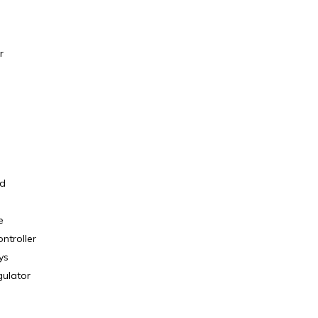
r
ed
e
ntroller
ys
ulator