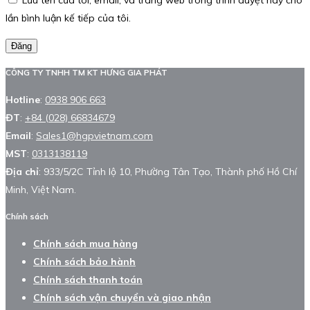
Lưu tên của tôi, email, và trang web trong trình duyệt này cho
lần bình luận kế tiếp của tôi.
Đăng
CÔNG TY TNHH TM KT HƯNG GIA PHÁT
Hotline
:
0938 906 663
ĐT
:
+84 (028) 66834679
Email
:
Sales1@hgpvietnam.com
MST
:
0313138119
Địa chỉ
: 933/5/2C Tỉnh lộ 10, Phường Tân Tạo, Thành phố Hồ Chí
Minh, Việt Nam.
Chính sách
Chính sách mua hàng
Chính sách bảo hành
Chính sách thanh toán
Chính sách vận chuyển và giao nhận