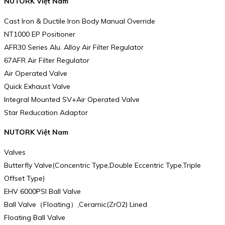
NUTORK Việt Nam
Cast Iron & Ductile Iron Body Manual Override
NT1000 EP Positioner
AFR30 Series Alu. Alloy Air Filter Regulator
67AFR Air Filter Regulator
Air Operated Valve
Quick Exhaust Valve
Integral Mounted SV+Air Operated Valve
Star Reducation Adaptor
NUTORK Việt Nam
Valves
Butterfly Valve(Concentric Type,Double Eccentric Type,Triple
Offset Type)
EHV 6000PSI Ball Valve
Ball Valve（Floating）,Ceramic(ZrO2) Lined
Floating Ball Valve