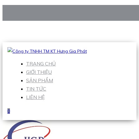
CÔNG TY TNHH TM KT HƯNG GIA PHÁT
Hotline
:
0938 906 663
Email
:
Sales1@hgpvietnam.com
TRANG CHỦ
GIỚI THIỆU
SẢN PHẨM
TIN TỨC
LIÊN HỆ
0