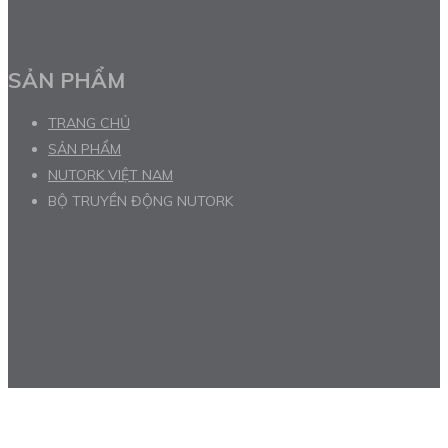
SẢN PHẨM
TRANG CHỦ
SẢN PHẨM
NUTORK VIỆT NAM
BỘ TRUYỀN ĐỘNG NUTORK