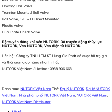
Floating Ball Valve
Trunnion Mounted Ball Valve
Ball Valve, ISO5211 Direct Mounted
Plastic Valve
Dual Plate Check Valve
Bộ truyền động khí nén NUTORK, Bộ truyền động thủy lực
NUTORK, Van NUTORK, Van điện từ NUTORK.
Liên hệ : Công ty TNHH TM KT Hưng Gia Phát để được hỗ trợ giá
và thời gian giao hàng nhanh nhất.
NUTORK Việt Nam / Hotline : 0938 906 663
Danh mục:
NUTORK Việt Nam
Thẻ:
Đại lý NUTORK
,
Đại lý NUTORK
Việt Nam
,
Nhà phân phối NUTORK Việt Nam
,
NUTORK Việt Nam
,
NUTORK Viet Nam Distributor
Mô tả