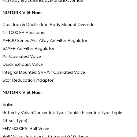
Alu.Alloy & 316SS Body,Manual Override
NUTORK Việt Nam
Cast Iron & Ductile Iron Body Manual Override
NT1000 EP Positioner
AFR30 Series Alu. Alloy Air Filter Regulator
67AFR Air Filter Regulator
Air Operated Valve
Quick Exhaust Valve
Integral Mounted SV+Air Operated Valve
Star Reducation Adaptor
NUTORK Việt Nam
Valves
Butterfly Valve(Concentric Type,Double Eccentric Type,Triple
Offset Type)
EHV 6000PSI Ball Valve
Ball Valve（Floating）,Ceramic(ZrO2) Lined