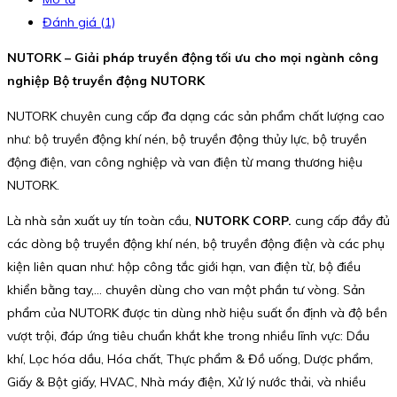
Đánh giá (1)
NUTORK – Giải pháp truyền động tối ưu cho mọi ngành công
nghiệp Bộ truyền động NUTORK
NUTORK chuyên cung cấp đa dạng các sản phẩm chất lượng cao
như: bộ truyền động khí nén, bộ truyền động thủy lực, bộ truyền
động điện, van công nghiệp và van điện từ mang thương hiệu
NUTORK.
Là nhà sản xuất uy tín toàn cầu,
NUTORK CORP.
cung cấp đầy đủ
các dòng bộ truyền động khí nén, bộ truyền động điện và các phụ
kiện liên quan như: hộp công tắc giới hạn, van điện từ, bộ điều
khiển bằng tay,… chuyên dùng cho van một phần tư vòng. Sản
phẩm của NUTORK được tin dùng nhờ hiệu suất ổn định và độ bền
vượt trội, đáp ứng tiêu chuẩn khắt khe trong nhiều lĩnh vực: Dầu
khí, Lọc hóa dầu, Hóa chất, Thực phẩm & Đồ uống, Dược phẩm,
Giấy & Bột giấy, HVAC, Nhà máy điện, Xử lý nước thải, và nhiều