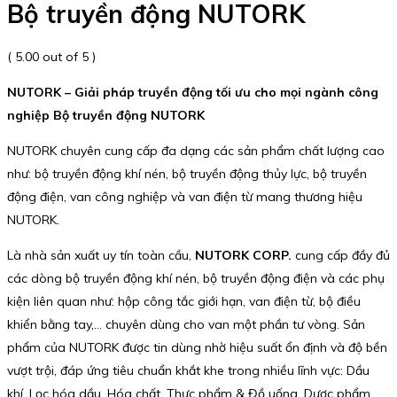
Bộ truyền động NUTORK
( 5.00 out of 5 )
NUTORK – Giải pháp truyền động tối ưu cho mọi ngành công
nghiệp Bộ truyền động NUTORK
NUTORK chuyên cung cấp đa dạng các sản phẩm chất lượng cao
như: bộ truyền động khí nén, bộ truyền động thủy lực, bộ truyền
động điện, van công nghiệp và van điện từ mang thương hiệu
NUTORK.
Là nhà sản xuất uy tín toàn cầu,
NUTORK CORP.
cung cấp đầy đủ
các dòng bộ truyền động khí nén, bộ truyền động điện và các phụ
kiện liên quan như: hộp công tắc giới hạn, van điện từ, bộ điều
khiển bằng tay,… chuyên dùng cho van một phần tư vòng. Sản
phẩm của NUTORK được tin dùng nhờ hiệu suất ổn định và độ bền
vượt trội, đáp ứng tiêu chuẩn khắt khe trong nhiều lĩnh vực: Dầu
khí, Lọc hóa dầu, Hóa chất, Thực phẩm & Đồ uống, Dược phẩm,